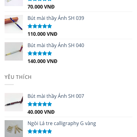
70.000
VNĐ
Được xếp
hạng
5.00
5
sao
Bút mài thầy Ánh SH 039
110.000
VNĐ
Được xếp
hạng
5.00
5
sao
Bút mài thầy Ánh SH 040
140.000
VNĐ
Được xếp
hạng
5.00
5
sao
YÊU THÍCH
Bút mài thầy Ánh SH 007
40.000
VNĐ
Được xếp
hạng
5.00
5
sao
Ngòi Lá tre calligraphy G vàng