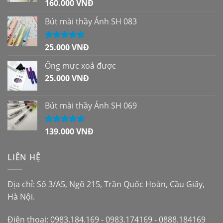
160.000
VNĐ
Được xếp
hạng
5.00
5
sao
Bút mài thầy Ánh SH 083
25.000
VNĐ
Được xếp
hạng
5.00
5
sao
Ống mực xoá được
25.000
VNĐ
Bút mài thầy Ánh SH 069
139.000
VNĐ
Được xếp
hạng
5.00
5
sao
LIÊN HỆ
Địa chỉ: Số 3/A5, Ngõ 215, Trần Quốc Hoàn, Cầu Giấy,
Hà Nội.
Điện thoại: 0983.184.169 - 0983.174169 - 0888.184169