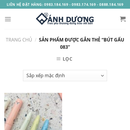
Skip
LIÊN HỆ ĐẶT HÀNG: 0983.184.169 - 0983.174.169 - 0888.184.169
to
content
TRANG CHỦ
/
SẢN PHẨM ĐƯỢC GẮN THẺ “BÚT GẤU
083”
LỌC
Add to
Wishlist