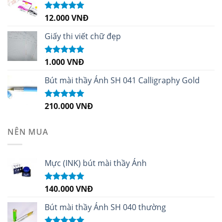
12.000
VNĐ
Được xếp
hạng
5.00
5
sao
Giấy thi viết chữ đẹp
1.000
VNĐ
Được xếp
hạng
5.00
5
sao
Bút mài thầy Ánh SH 041 Calligraphy Gold
210.000
VNĐ
Được xếp
hạng
4.99
5
sao
NÊN MUA
Mực (INK) bút mài thầy Ánh
140.000
VNĐ
Được xếp
hạng
4.96
5
sao
Bút mài thầy Ánh SH 040 thường