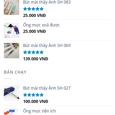
sao
Bút mài thầy Ánh SH 083
25.000
VNĐ
Được xếp
hạng
5.00
5
sao
Ống mực xoá được
25.000
VNĐ
Bút mài thầy Ánh SH 069
139.000
VNĐ
Được xếp
hạng
5.00
5
sao
BÁN CHẠY
Bút mài thầy Ánh SH 027
100.000
VNĐ
Được xếp
hạng
5.00
5
sao
Ống mực tiện ích