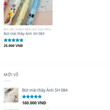
BÚT MÀI THANH ĐẬM CHO HỌC SINH
Bút mài thầy Ánh SH 083
25.000
VNĐ
Được xếp
hạng
5.00
5
sao
MỚI VỀ
Bút mài thầy Ánh SH 084
160.000
VNĐ
Được xếp
hạng
5.00
5