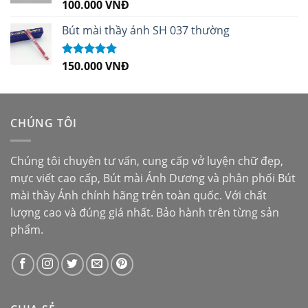
100.000
VNĐ
Được xếp
hạng
5.00
5
sao
Bút mài thầy ánh SH 037 thường
150.000
VNĐ
Được xếp
hạng
5.00
5
sao
CHÚNG TÔI
Chúng tôi chuyên tư vấn, cung cấp vở luyện chữ đẹp,
mực viết cao cấp,
Bút mài Ánh Dương
và phân phối
Bút
mài thầy Ánh
chính hãng trên toàn quốc. Với chất
lượng cao và đúng giá nhất. Bảo hành trên từng sản
phẩm.