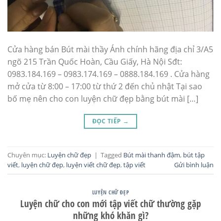
Cửa hàng bán Bút mài thầy Ánh chính hãng địa chỉ 3/A5
ngõ 215 Trần Quốc Hoàn, Cầu Giấy, Hà Nội Sđt:
0983.184.169 – 0983.174.169 – 0888.184.169 . Cửa hàng
mở cửa từ 8:00 – 17:00 từ thứ 2 đến chủ nhật Tại sao
bố mẹ nên cho con luyện chữ đẹp bằng bút mài […]
ĐỌC TIẾP
→
Chuyên mục:
Luyện chữ đẹp
|
Tagged
Bút mài thanh đậm
,
bút tập
viết
,
luyện chữ đẹp
,
luyện viết chữ đẹp
,
tập viết
Gửi bình luận
LUYỆN CHỮ ĐẸP
Luyện chữ cho con mới tập viết chữ thường gặp
những khó khăn gì?