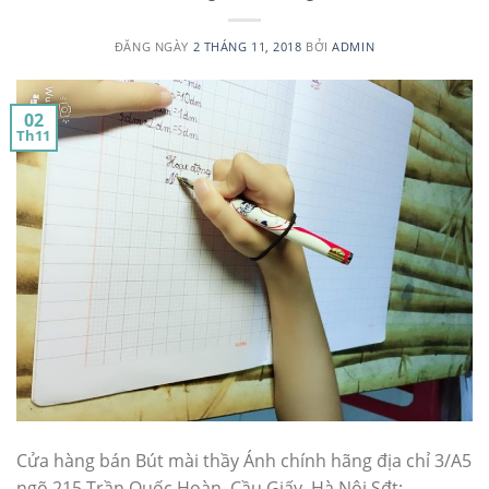
ĐĂNG NGÀY
2 THÁNG 11, 2018
BỞI
ADMIN
02
Th11
Cửa hàng bán Bút mài thầy Ánh chính hãng địa chỉ 3/A5
ngõ 215 Trần Quốc Hoàn, Cầu Giấy, Hà Nội Sđt: