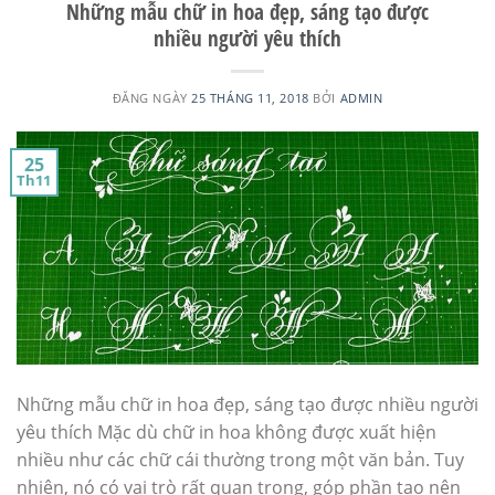
Những mẫu chữ in hoa đẹp, sáng tạo được
nhiều người yêu thích
ĐĂNG NGÀY
25 THÁNG 11, 2018
BỞI
ADMIN
25
Th11
Những mẫu chữ in hoa đẹp, sáng tạo được nhiều người
yêu thích Mặc dù chữ in hoa không được xuất hiện
nhiều như các chữ cái thường trong một văn bản. Tuy
nhiên, nó có vai trò rất quan trọng, góp phần tạo nên