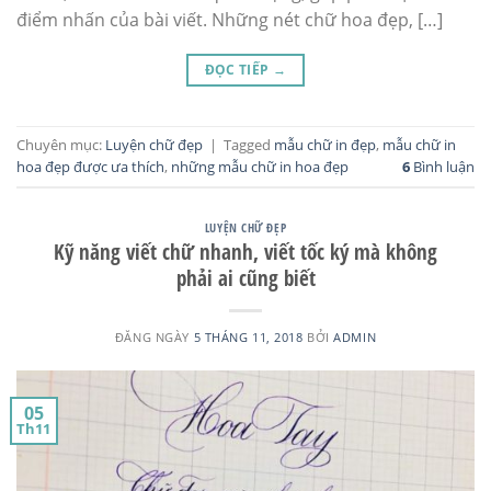
điểm nhấn của bài viết. Những nét chữ hoa đẹp, […]
ĐỌC TIẾP
→
Chuyên mục:
Luyện chữ đẹp
|
Tagged
mẫu chữ in đẹp
,
mẫu chữ in
hoa đẹp được ưa thích
,
những mẫu chữ in hoa đẹp
6
Bình luận
LUYỆN CHỮ ĐẸP
Kỹ năng viết chữ nhanh, viết tốc ký mà không
phải ai cũng biết
ĐĂNG NGÀY
5 THÁNG 11, 2018
BỞI
ADMIN
05
Th11