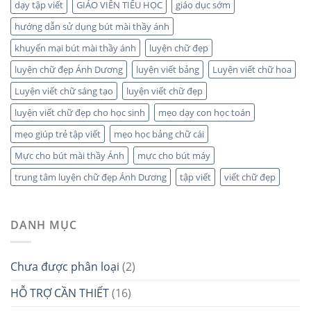
dạy tập viết
GIÁO VIÊN TIỂU HỌC
giáo dục sớm
hướng dẫn sử dụng bút mài thầy ánh
khuyến mại bút mài thầy ánh
luyện chữ đẹp
luyện chữ đẹp Ánh Dương
luyện viết bảng
Luyện viết chữ hoa
Luyện viết chữ sáng tạo
luyện viết chữ đẹp
luyện viết chữ đẹp cho học sinh
mẹo dạy con học toán
mẹo giúp trẻ tập viết
mẹo học bảng chữ cái
Mực cho bút mài thầy Ánh
mực cho bút máy
trung tâm luyện chữ đẹp Ánh Dương
tập viết
viết chữ đẹp
DANH MỤC
Chưa được phân loại
(2)
HỖ TRỢ CẦN THIẾT
(16)