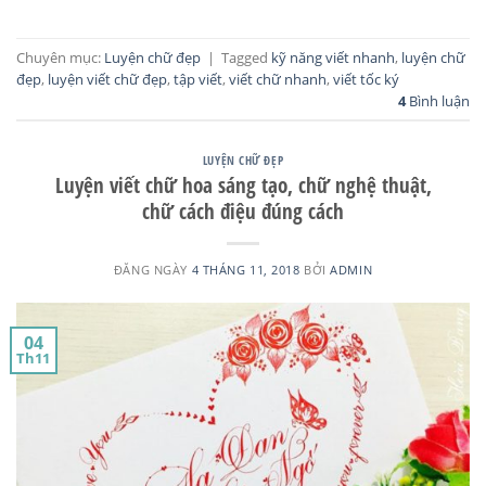
Chuyên mục:
Luyện chữ đẹp
|
Tagged
kỹ năng viết nhanh
,
luyện chữ
đẹp
,
luyện viết chữ đẹp
,
tập viết
,
viết chữ nhanh
,
viết tốc ký
4
Bình luận
LUYỆN CHỮ ĐẸP
Luyện viết chữ hoa sáng tạo, chữ nghệ thuật,
chữ cách điệu đúng cách
ĐĂNG NGÀY
4 THÁNG 11, 2018
BỞI
ADMIN
04
Th11