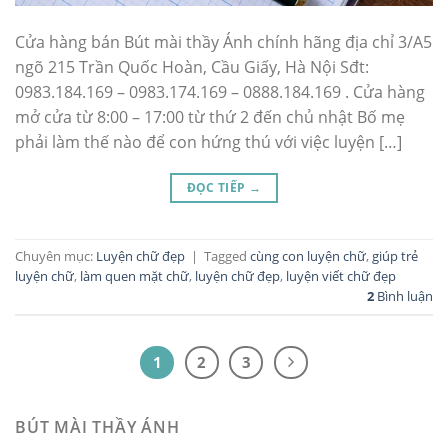
Cửa hàng bán Bút mài thầy Ánh chính hãng địa chỉ 3/A5
ngõ 215 Trần Quốc Hoàn, Cầu Giấy, Hà Nội Sđt:
0983.184.169 – 0983.174.169 – 0888.184.169 . Cửa hàng
mở cửa từ 8:00 – 17:00 từ thứ 2 đến chủ nhật Bố mẹ
phải làm thế nào để con hứng thú với việc luyện […]
ĐỌC TIẾP
→
Chuyên mục:
Luyện chữ đẹp
|
Tagged
cùng con luyện chữ
,
giúp trẻ
luyện chữ
,
làm quen mặt chữ
,
luyện chữ đẹp
,
luyện viết chữ đẹp
2
Bình luận
1
2
3
BÚT MÀI THẦY ÁNH