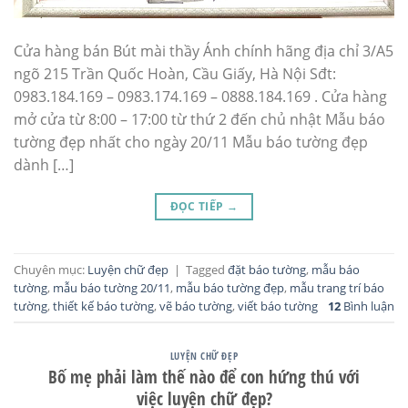
Cửa hàng bán Bút mài thầy Ánh chính hãng địa chỉ 3/A5
ngõ 215 Trần Quốc Hoàn, Cầu Giấy, Hà Nội Sđt:
0983.184.169 – 0983.174.169 – 0888.184.169 . Cửa hàng
mở cửa từ 8:00 – 17:00 từ thứ 2 đến chủ nhật Mẫu báo
tường đẹp nhất cho ngày 20/11 Mẫu báo tường đẹp
dành […]
ĐỌC TIẾP
→
Chuyên mục:
Luyện chữ đẹp
|
Tagged
đặt báo tường
,
mẫu báo
tường
,
mẫu báo tường 20/11
,
mẫu báo tường đẹp
,
mẫu trang trí báo
tường
,
thiết kế báo tường
,
vẽ báo tường
,
viết báo tường
12
Bình luận
LUYỆN CHỮ ĐẸP
Bố mẹ phải làm thế nào để con hứng thú với
việc luyện chữ đẹp?