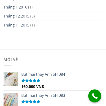
Tháng 1 2016
(1)
Tháng 12 2015
(5)
Tháng 11 2015
(1)
MỚI VỀ
Bút mài thầy Ánh SH 084
160.000
VNĐ
Được xếp
hạng
5.00
5
sao
Bút mài thầy Ánh SH 083