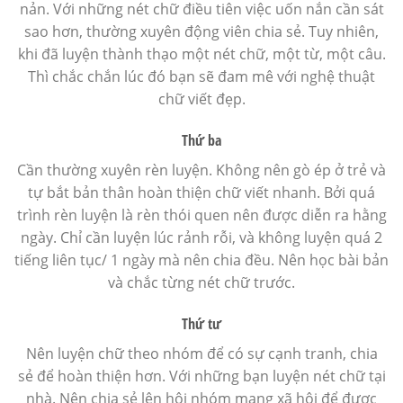
nản. Với những nét chữ điều tiên việc uốn nắn cần sát
sao hơn, thường xuyên động viên chia sẻ. Tuy nhiên,
khi đã luyện thành thạo một nét chữ, một từ, một câu.
Thì chắc chắn lúc đó bạn sẽ đam mê với nghệ thuật
chữ viết đẹp.
Thứ ba
Cần thường xuyên rèn luyện. Không nên gò ép ở trẻ và
tự bắt bản thân hoàn thiện chữ viết nhanh. Bởi quá
trình rèn luyện là rèn thói quen nên được diễn ra hằng
ngày. Chỉ cần luyện lúc rảnh rỗi, và không luyện quá 2
tiếng liên tục/ 1 ngày mà nên chia đều. Nên học bài bản
và chắc từng nét chữ trước.
Thứ tư
Nên luyện chữ theo nhóm để có sự cạnh tranh, chia
sẻ để hoàn thiện hơn. Với những bạn luyện nét chữ tại
nhà. Nên chia sẻ lên hội nhóm mạng xã hội để được