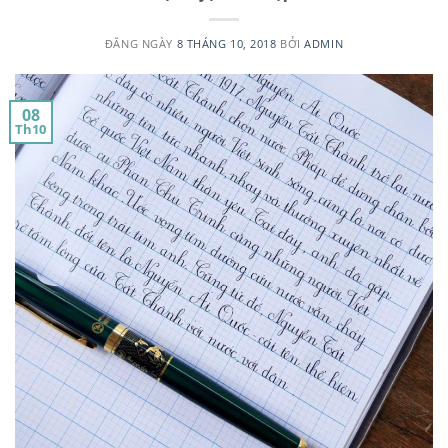
ĐĂNG NGÀY
8 THÁNG 10, 2018
BỞI
ADMIN
08
Th10