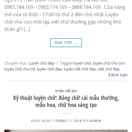
0983.184.169 – 0983.174.169 – 0888.184.169 . Cửa hàng
mở cửa từ 8:00 – 17:00 từ thứ 2 đến chủ nhật Luyện
chữ cho con mới tập viết chữ thường gặp những khó
khăn gì? […]
ĐỌC TIẾP
→
Chuyên mục:
Luyện chữ đẹp
|
Tagged
luyện chữ
,
luyện chữ cho con
,
luyện chữ cho trẻ
,
luyện chữ đẹp
,
luyện viết chữ đẹp
,
viết chữ đẹp
1
Bình luận
LUYỆN CHỮ ĐẸP
Kỹ thuật luyện chữ: Bảng chữ cái mẫu thường,
mẫu hoa, chữ hoa sáng tạo
ĐĂNG NGÀY
1 THÁNG 11, 2018
BỞI
ADMIN