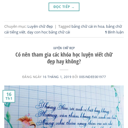
ĐỌC TIẾP
→
Chuyên mục:
Luyện chữ đẹp
|
Tagged
bảng chữ cái in hoa
,
bảng chữ
cái tiếng việt
,
dạy con học bảng chữ cái
1
Bình luận
LUYỆN CHỮ ĐẸP
Có nên tham gia các khóa học luyện viết chữ
đẹp hay không?
ĐĂNG NGÀY
16 THÁNG 1, 2019
BỞI
00SINDEE001977
16
Th1