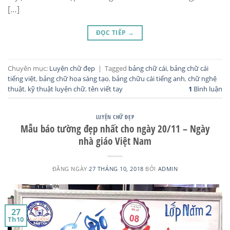
[…]
ĐỌC TIẾP
→
Chuyên mục:
Luyện chữ đẹp
|
Tagged
bảng chữ cái
,
bảng chữ cái
tiếng việt
,
bảng chữ hoa sáng tạo
,
bảng chữu cái tiếng anh
,
chữ nghệ
thuật
,
kỹ thuật luyện chữ
,
tên viết tay
1
Bình luận
LUYỆN CHỮ ĐẸP
Mẫu báo tường đẹp nhất cho ngày 20/11 – Ngày
nhà giáo Việt Nam
ĐĂNG NGÀY
27 THÁNG 10, 2018
BỞI
ADMIN
27
Th10