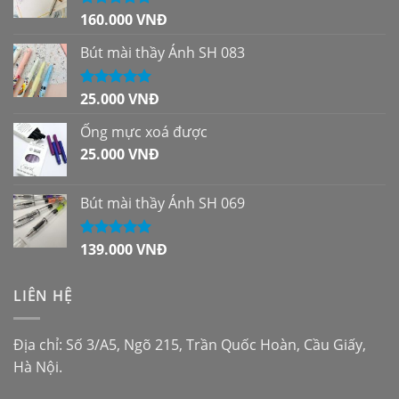
160.000
VNĐ
Được xếp
hạng
5.00
5
sao
Bút mài thầy Ánh SH 083
25.000
VNĐ
Được xếp
hạng
5.00
5
sao
Ống mực xoá được
25.000
VNĐ
Bút mài thầy Ánh SH 069
139.000
VNĐ
Được xếp
hạng
5.00
5
sao
LIÊN HỆ
Địa chỉ: Số 3/A5, Ngõ 215, Trần Quốc Hoàn, Cầu Giấy,
Hà Nội.