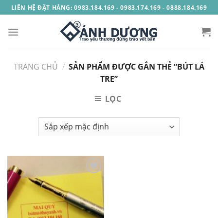
Skip
LIÊN HỆ ĐẶT HÀNG: 0983.184.169 - 0983.174.169 - 0888.184.169
to
content
TRANG CHỦ
/
SẢN PHẨM ĐƯỢC GẮN THẺ “BÚT LÁ
TRE”
LỌC
Add to
Wishlist