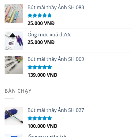
hạng
5.00
5
sao
Bút mài thầy Ánh SH 083
25.000
VNĐ
Được xếp
hạng
5.00
5
sao
Ống mực xoá được
25.000
VNĐ
Bút mài thầy Ánh SH 069
139.000
VNĐ
Được xếp
hạng
5.00
5
sao
BÁN CHẠY
Bút mài thầy Ánh SH 027
100.000
VNĐ
Được xếp
hạng
5.00
5
sao