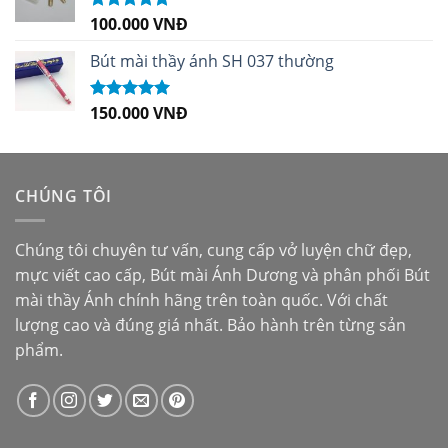
100.000
VNĐ
Được xếp
hạng
5.00
5
sao
Bút mài thầy ánh SH 037 thường
150.000
VNĐ
Được xếp
hạng
5.00
5
sao
CHÚNG TÔI
Chúng tôi chuyên tư vấn, cung cấp vở luyện chữ đẹp,
mực viết cao cấp,
Bút mài Ánh Dương
và phân phối
Bút
mài thầy Ánh
chính hãng trên toàn quốc. Với chất
lượng cao và đúng giá nhất. Bảo hành trên từng sản
phẩm.