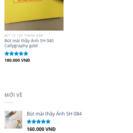
BÚT TỰ TẠO THANH ĐẬM
Bút mài thầy Ánh SH 040
Callygraphy gold
180.000
VNĐ
Được xếp
hạng
5.00
5
sao
MỚI VỀ
Bút mài thầy Ánh SH 084
160.000
VNĐ
Được xếp