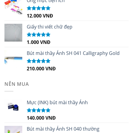
Ống mực tiện ích
12.000
VNĐ
Được xếp
hạng
5.00
5
sao
Giấy thi viết chữ đẹp
1.000
VNĐ
Được xếp
hạng
5.00
5
sao
Bút mài thầy Ánh SH 041 Calligraphy Gold
210.000
VNĐ
Được xếp
hạng
4.99
5
sao
NÊN MUA
Mực (INK) bút mài thầy Ánh
140.000
VNĐ
Được xếp
hạng
4.96
5
sao
Bút mài thầy Ánh SH 040 thường