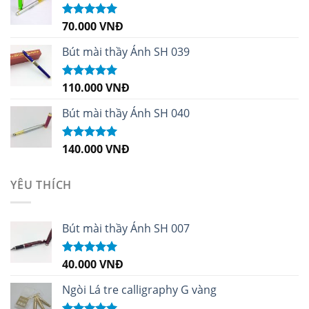
70.000
VNĐ
Được xếp
hạng
5.00
5
sao
Bút mài thầy Ánh SH 039
110.000
VNĐ
Được xếp
hạng
5.00
5
sao
Bút mài thầy Ánh SH 040
140.000
VNĐ
Được xếp
hạng
5.00
5
sao
YÊU THÍCH
Bút mài thầy Ánh SH 007
40.000
VNĐ
Được xếp
hạng
5.00
5
sao
Ngòi Lá tre calligraphy G vàng