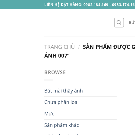
Skip
LIÊN HỆ ĐẶT HÀNG: 0983.184.169 - 0983.174.16
to
content
BÚ
TRANG CHỦ
/
SẢN PHẨM ĐƯỢC GẮ
ÁNH 007”
BROWSE
Bút mài thầy ánh
Chưa phân loại
Mực
Sản phẩm khác