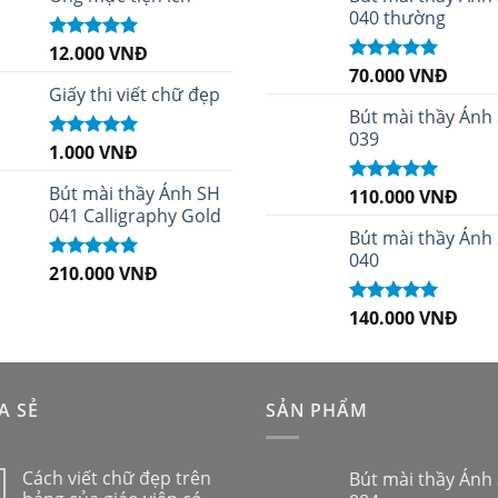
040 thường
12.000
VNĐ
Được xếp
hạng
5.00
5
70.000
VNĐ
Được xếp
sao
Giấy thi viết chữ đẹp
hạng
5.00
5
sao
Bút mài thầy Ánh
039
1.000
VNĐ
Được xếp
hạng
5.00
5
sao
Bút mài thầy Ánh SH
110.000
VNĐ
Được xếp
041 Calligraphy Gold
hạng
5.00
5
sao
Bút mài thầy Ánh
040
210.000
VNĐ
Được xếp
hạng
4.99
5
sao
140.000
VNĐ
Được xếp
hạng
5.00
5
sao
A SẺ
SẢN PHẨM
Cách viết chữ đẹp trên
Bút mài thầy Ánh