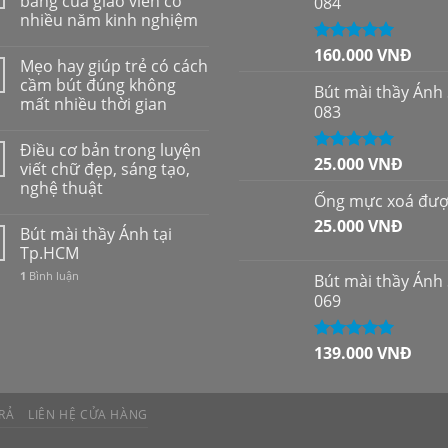
bảng của giáo viên có
084
nhiều năm kinh nghiệm
160.000
VNĐ
Được xếp
Mẹo hay giúp trẻ có cách
hạng
5.00
5
cầm bút đúng không
sao
Bút mài thầy Ánh
mất nhiều thời gian
083
Điều cơ bản trong luyện
25.000
VNĐ
Được xếp
viết chữ đẹp, sáng tạo,
hạng
5.00
5
nghệ thuật
sao
Ống mực xoá đư
25.000
VNĐ
Bút mài thầy Ánh tại
Tp.HCM
1
Bình luận
Bút mài thầy Ánh
069
139.000
VNĐ
Được xếp
hạng
5.00
5
sao
RẢ
LIÊN HỆ CỬA HÀNG