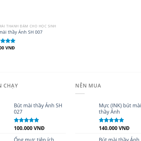
MÀI THANH ĐẬM CHO HỌC SINH
mài thầy Ánh SH 007
000
VNĐ
c xếp
g
5.00
5
N CHẠY
NÊN MUA
Bút mài thầy Ánh SH
Mực (INK) bút mà
027
thầy Ánh
100.000
VNĐ
140.000
VNĐ
Được xếp
Được xếp
hạng
5.00
5
hạng
4.96
5
sao
sao
Ống mực tiện ích
Bút mài thầy Ánh