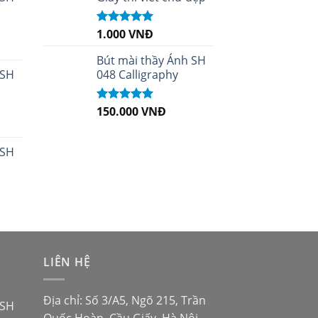
1.000
VNĐ
Được xếp
hạng
5.00
5
sao
Bút mài thầy Ánh SH
 SH
048 Calligraphy
150.000
VNĐ
Được xếp
hạng
5.00
5
sao
 SH
LIÊN HỆ
Địa chỉ: Số 3/A5, Ngõ 215, Trần
 SH