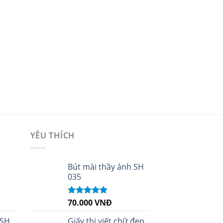
YÊU THÍCH
i
Bút mài thầy ánh SH
035
70.000
VNĐ
Được xếp
hạng
5.00
5
sao
 SH
Giấy thi viết chữ đẹp