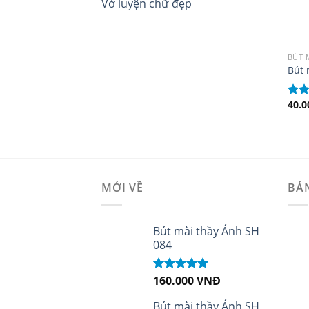
Vở luyện chữ đẹp
BÚT 
Bút 
40.
Đượ
hạn
sao
MỚI VỀ
BÁ
Bút mài thầy Ánh SH
084
160.000
VNĐ
Được xếp
hạng
5.00
5
sao
Bút mài thầy Ánh SH