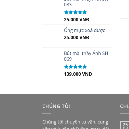
083
25.000
VNĐ
Được xếp
hạng
5.00
5
sao
Ống mực xoá được
25.000
VNĐ
Bút mài thầy Ánh SH
069
139.000
VNĐ
Được xếp
hạng
5.00
5
sao
CHÚNG TÔI
CHI
Chúng tôi chuyên tư vấn, cung
25
Th4