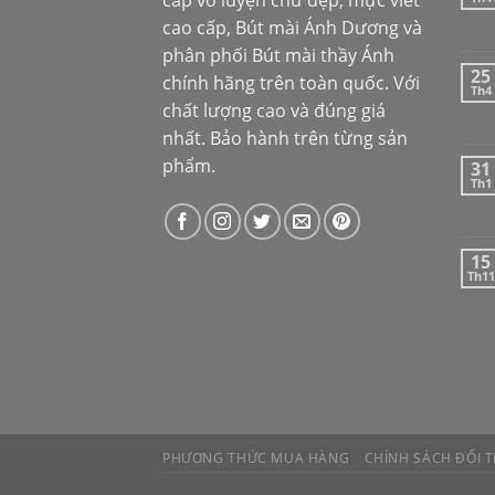
cấp vở luyện chữ đẹp, mực viết
cao cấp,
Bút mài Ánh Dương
và
phân phối
Bút mài thầy Ánh
25
chính hãng trên toàn quốc. Với
Th4
chất lượng cao và đúng giá
nhất. Bảo hành trên từng sản
phẩm.
31
Th1
15
Th11
PHƯƠNG THỨC MUA HÀNG
CHÍNH SÁCH ĐỔI T