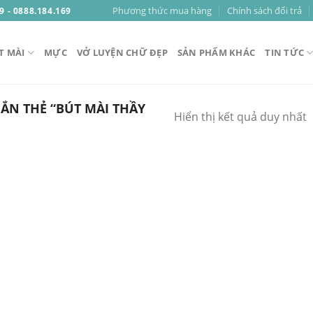
Phương thức mua hàng
Chính sách đổi trả
9 - 0888.184.169
T MÀI
MỰC
VỞ LUYỆN CHỮ ĐẸP
SẢN PHẨM KHÁC
TIN TỨC
N THẺ “BÚT MÀI THẦY
Hiển thị kết quả duy nhất
Add to
Wishlist