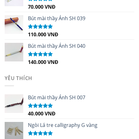
70.000
VNĐ
Được xếp
hạng
5.00
5
sao
Bút mài thầy Ánh SH 039
110.000
VNĐ
Được xếp
hạng
5.00
5
sao
Bút mài thầy Ánh SH 040
140.000
VNĐ
Được xếp
hạng
5.00
5
sao
YÊU THÍCH
Bút mài thầy Ánh SH 007
40.000
VNĐ
Được xếp
hạng
5.00
5
sao
Ngòi Lá tre calligraphy G vàng