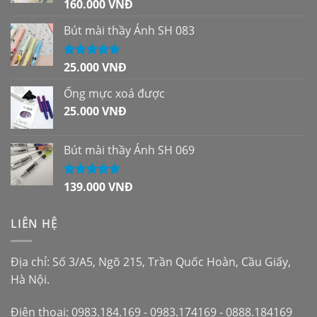
160.000
VNĐ
Được xếp
hạng
5.00
5
sao
Bút mài thầy Ánh SH 083
25.000
VNĐ
Được xếp
hạng
5.00
5
sao
Ống mực xoá được
25.000
VNĐ
Bút mài thầy Ánh SH 069
139.000
VNĐ
Được xếp
hạng
5.00
5
sao
LIÊN HỆ
Địa chỉ: Số 3/A5, Ngõ 215, Trần Quốc Hoàn, Cầu Giấy,
Hà Nội.
Điện thoại: 0983.184.169 - 0983.174169 - 0888.184169