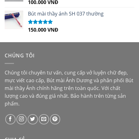
100.000
VNĐ
Được xếp
hạng
5.00
5
sao
Bút mài thầy ánh SH 037 thường
150.000
VNĐ
Được xếp
hạng
5.00
5
sao
CHÚNG TÔI
Chúng tôi chuyên tư vấn, cung cấp vở luyện chữ đẹp,
mực viết cao cấp,
Bút mài Ánh Dương
và phân phối
Bút
mài thầy Ánh
chính hãng trên toàn quốc. Với chất
lượng cao và đúng giá nhất. Bảo hành trên từng sản
phẩm.