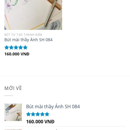
BÚT TỰ TẠO THANH ĐẬM
Bút mài thầy Ánh SH 084
160.000
VNĐ
Được xếp
hạng
5.00
5
sao
MỚI VỀ
Bút mài thầy Ánh SH 084
160.000
VNĐ
Được xếp
hạng
5.00
5