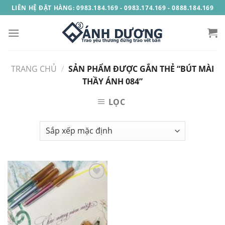
Skip
LIÊN HỆ ĐẶT HÀNG: 0983.184.169 - 0983.174.169 - 0888.184.169
to
content
TRANG CHỦ
/
SẢN PHẨM ĐƯỢC GẮN THẺ “BÚT MÀI
THẦY ÁNH 084”
LỌC
Add to
Wishlist