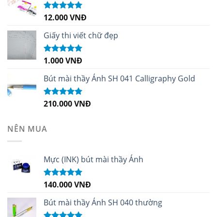
12.000
VNĐ
Được xếp
hạng
5.00
5
sao
Giấy thi viết chữ đẹp
1.000
VNĐ
Được xếp
hạng
5.00
5
sao
Bút mài thầy Ánh SH 041 Calligraphy Gold
210.000
VNĐ
Được xếp
hạng
4.99
5
sao
NÊN MUA
Mực (INK) bút mài thầy Ánh
140.000
VNĐ
Được xếp
hạng
4.96
5
sao
Bút mài thầy Ánh SH 040 thường