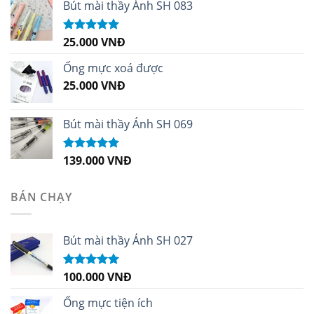
sao
Bút mài thầy Ánh SH 083
25.000
VNĐ
Được xếp
hạng
5.00
5
sao
Ống mực xoá được
25.000
VNĐ
Bút mài thầy Ánh SH 069
139.000
VNĐ
Được xếp
hạng
5.00
5
sao
BÁN CHẠY
Bút mài thầy Ánh SH 027
100.000
VNĐ
Được xếp
hạng
5.00
5
sao
Ống mực tiện ích