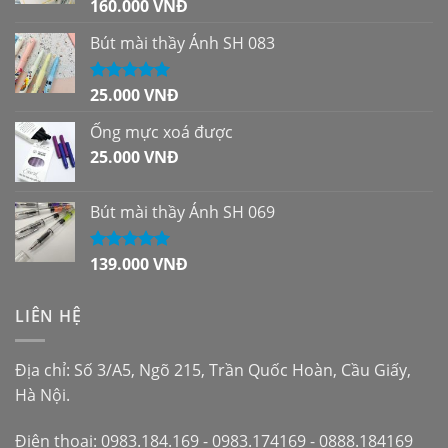
160.000
VNĐ
Được xếp
hạng
5.00
5
sao
Bút mài thầy Ánh SH 083
25.000
VNĐ
Được xếp
hạng
5.00
5
sao
Ống mực xoá được
25.000
VNĐ
Bút mài thầy Ánh SH 069
139.000
VNĐ
Được xếp
hạng
5.00
5
sao
LIÊN HỆ
Địa chỉ: Số 3/A5, Ngõ 215, Trần Quốc Hoàn, Cầu Giấy,
Hà Nội.
Điện thoại: 0983.184.169 - 0983.174169 - 0888.184169