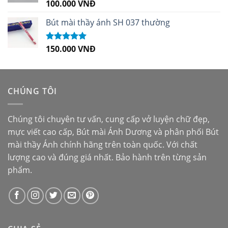
100.000
VNĐ
Được xếp
hạng
5.00
5
sao
Bút mài thầy ánh SH 037 thường
150.000
VNĐ
Được xếp
hạng
5.00
5
sao
CHÚNG TÔI
Chúng tôi chuyên tư vấn, cung cấp vở luyện chữ đẹp,
mực viết cao cấp,
Bút mài Ánh Dương
và phân phối
Bút
mài thầy Ánh
chính hãng trên toàn quốc. Với chất
lượng cao và đúng giá nhất. Bảo hành trên từng sản
phẩm.