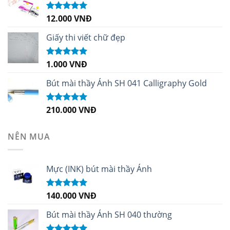
12.000
VNĐ
Được xếp
hạng
5.00
5
sao
Giấy thi viết chữ đẹp
1.000
VNĐ
Được xếp
hạng
5.00
5
sao
Bút mài thầy Ánh SH 041 Calligraphy Gold
210.000
VNĐ
Được xếp
hạng
4.99
5
sao
NÊN MUA
Mực (INK) bút mài thầy Ánh
140.000
VNĐ
Được xếp
hạng
4.96
5
sao
Bút mài thầy Ánh SH 040 thường