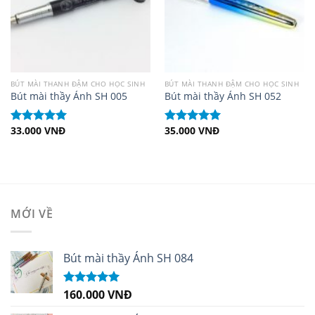
BÚT MÀI THANH ĐẬM CHO HỌC SINH
BÚT MÀI THANH ĐẬM CHO HỌC SINH
Bút mài thầy Ánh SH 005
Bút mài thầy Ánh SH 052
33.000
VNĐ
35.000
VNĐ
Được xếp
Được xếp
hạng
5.00
5
hạng
5.00
5
sao
sao
MỚI VỀ
Bút mài thầy Ánh SH 084
160.000
VNĐ
Được xếp
hạng
5.00
5