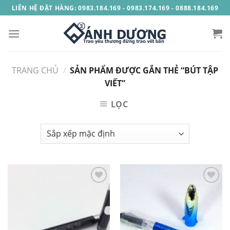
Skip
LIÊN HỆ ĐẶT HÀNG: 0983.184.169 - 0983.174.169 - 0888.184.169
to
content
TRANG CHỦ
/
SẢN PHẨM ĐƯỢC GẮN THẺ “BÚT TẬP
VIẾT”
LỌC
Add to
Add to
Wishlist
Wishlist