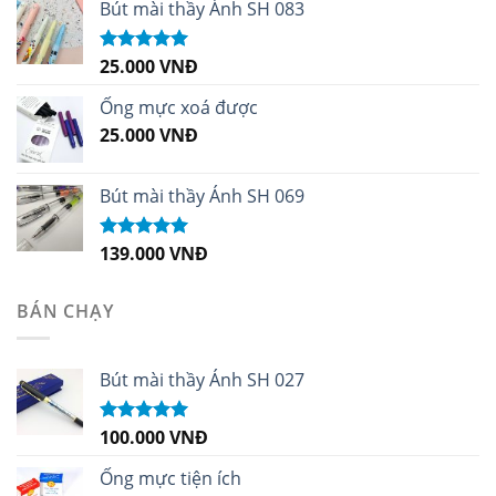
sao
Bút mài thầy Ánh SH 083
25.000
VNĐ
Được xếp
hạng
5.00
5
sao
Ống mực xoá được
25.000
VNĐ
Bút mài thầy Ánh SH 069
139.000
VNĐ
Được xếp
hạng
5.00
5
sao
BÁN CHẠY
Bút mài thầy Ánh SH 027
100.000
VNĐ
Được xếp
hạng
5.00
5
sao
Ống mực tiện ích