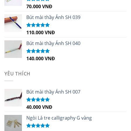
70.000
VNĐ
Được xếp
hạng
5.00
5
sao
Bút mài thầy Ánh SH 039
110.000
VNĐ
Được xếp
hạng
5.00
5
sao
Bút mài thầy Ánh SH 040
140.000
VNĐ
Được xếp
hạng
5.00
5
sao
YÊU THÍCH
Bút mài thầy Ánh SH 007
40.000
VNĐ
Được xếp
hạng
5.00
5
sao
Ngòi Lá tre calligraphy G vàng