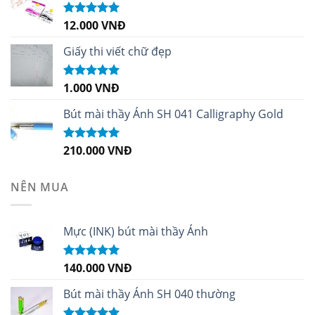
12.000
VNĐ
Được xếp
hạng
5.00
5
sao
Giấy thi viết chữ đẹp
1.000
VNĐ
Được xếp
hạng
5.00
5
sao
Bút mài thầy Ánh SH 041 Calligraphy Gold
210.000
VNĐ
Được xếp
hạng
4.99
5
sao
NÊN MUA
Mực (INK) bút mài thầy Ánh
140.000
VNĐ
Được xếp
hạng
4.96
5
sao
Bút mài thầy Ánh SH 040 thường