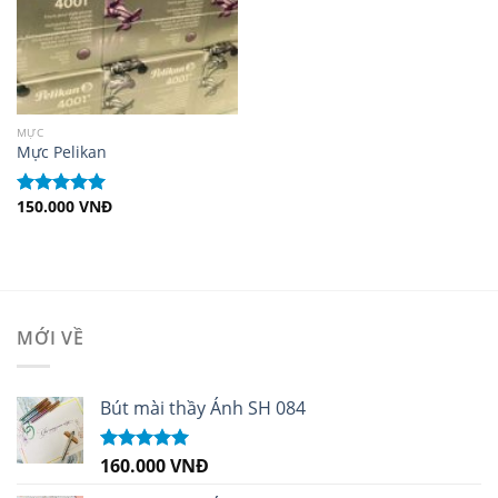
MỰC
Mực Pelikan
150.000
VNĐ
Được xếp
hạng
5.00
5
sao
MỚI VỀ
Bút mài thầy Ánh SH 084
160.000
VNĐ
Được xếp
hạng
5.00
5