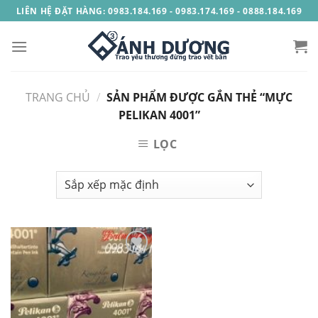
Skip
LIÊN HỆ ĐẶT HÀNG: 0983.184.169 - 0983.174.169 - 0888.184.169
to
content
TRANG CHỦ
/
SẢN PHẨM ĐƯỢC GẮN THẺ “MỰC
PELIKAN 4001”
LỌC
Add to
Wishlist