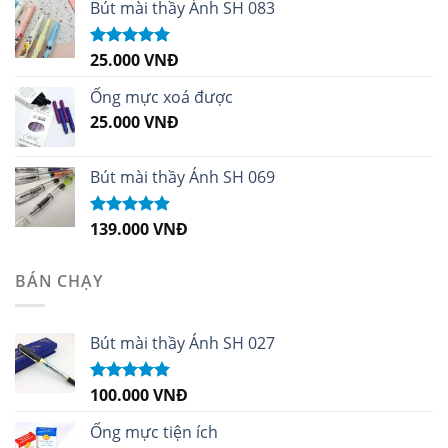
sao
Bút mài thầy Ánh SH 083
25.000
VNĐ
Được xếp
hạng
5.00
5
sao
Ống mực xoá được
25.000
VNĐ
Bút mài thầy Ánh SH 069
139.000
VNĐ
Được xếp
hạng
5.00
5
sao
BÁN CHẠY
Bút mài thầy Ánh SH 027
100.000
VNĐ
Được xếp
hạng
5.00
5
sao
Ống mực tiện ích