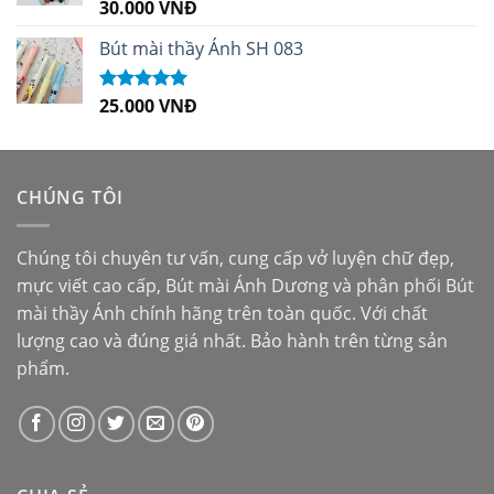
30.000
VNĐ
Được xếp
hạng
5.00
5
sao
Bút mài thầy Ánh SH 083
25.000
VNĐ
Được xếp
hạng
5.00
5
sao
CHÚNG TÔI
Chúng tôi chuyên tư vấn, cung cấp vở luyện chữ đẹp,
mực viết cao cấp,
Bút mài Ánh Dương
và phân phối
Bút
mài thầy Ánh
chính hãng trên toàn quốc. Với chất
lượng cao và đúng giá nhất. Bảo hành trên từng sản
phẩm.