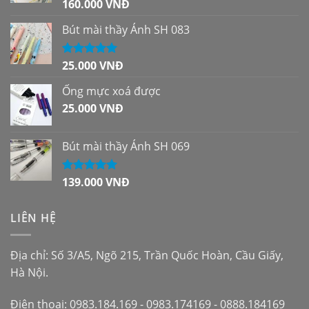
160.000
VNĐ
Được xếp
hạng
5.00
5
sao
Bút mài thầy Ánh SH 083
25.000
VNĐ
Được xếp
hạng
5.00
5
sao
Ống mực xoá được
25.000
VNĐ
Bút mài thầy Ánh SH 069
139.000
VNĐ
Được xếp
hạng
5.00
5
sao
LIÊN HỆ
Địa chỉ: Số 3/A5, Ngõ 215, Trần Quốc Hoàn, Cầu Giấy,
Hà Nội.
Điện thoại: 0983.184.169 - 0983.174169 - 0888.184169