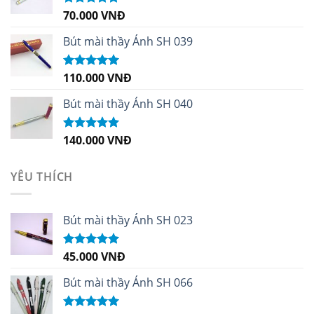
70.000
VNĐ
Được xếp
hạng
5.00
5
sao
Bút mài thầy Ánh SH 039
110.000
VNĐ
Được xếp
hạng
5.00
5
sao
Bút mài thầy Ánh SH 040
140.000
VNĐ
Được xếp
hạng
5.00
5
sao
YÊU THÍCH
Bút mài thầy Ánh SH 023
45.000
VNĐ
Được xếp
hạng
5.00
5
sao
Bút mài thầy Ánh SH 066