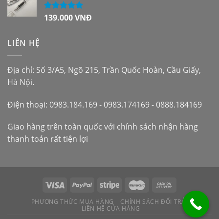
139.000
VNĐ
Được xếp
hạng
5.00
5
sao
LIÊN HỆ
Địa chỉ: Số 3/A5, Ngõ 215, Trần Quốc Hoàn, Cầu Giấy,
Hà Nội.
Điện thoại: 0983.184.169 - 0983.174169 - 0888.184169
Giao hàng trên toàn quốc với chính sách nhận hàng
thanh toán rất tiện lợi
PHƯƠNG THỨC MUA HÀNG
CHÍNH SÁCH ĐỔI TRẢ
LIÊN HỆ CỬA HÀNG