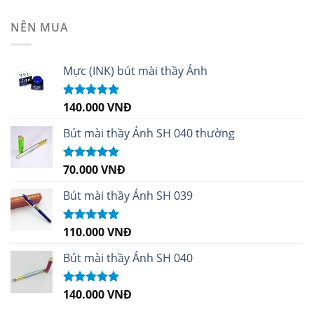
hạng
4.99
5
sao
NÊN MUA
Mực (INK) bút mài thầy Ánh
140.000
VNĐ
Được xếp
hạng
4.96
5
sao
Bút mài thầy Ánh SH 040 thường
70.000
VNĐ
Được xếp
hạng
5.00
5
sao
Bút mài thầy Ánh SH 039
110.000
VNĐ
Được xếp
hạng
5.00
5
sao
Bút mài thầy Ánh SH 040
140.000
VNĐ
Được xếp
hạng
5.00
5