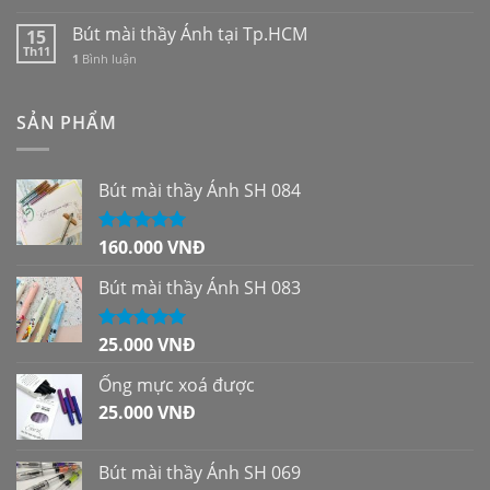
Bút mài thầy Ánh tại Tp.HCM
15
Th11
1
Bình luận
SẢN PHẨM
Bút mài thầy Ánh SH 084
160.000
VNĐ
Được xếp
hạng
5.00
5
sao
Bút mài thầy Ánh SH 083
25.000
VNĐ
Được xếp
hạng
5.00
5
sao
Ống mực xoá được
25.000
VNĐ
Bút mài thầy Ánh SH 069