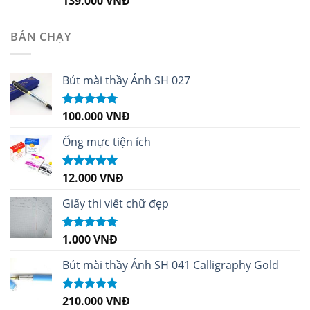
139.000
VNĐ
hạng
5.00
5
sao
BÁN CHẠY
Bút mài thầy Ánh SH 027
100.000
VNĐ
Được xếp
hạng
5.00
5
sao
Ống mực tiện ích
12.000
VNĐ
Được xếp
hạng
5.00
5
sao
Giấy thi viết chữ đẹp
1.000
VNĐ
Được xếp
hạng
5.00
5
sao
Bút mài thầy Ánh SH 041 Calligraphy Gold
210.000
VNĐ
Được xếp