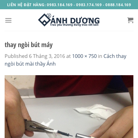
Skip
LIÊN HỆ ĐẶT HÀNG: 0983.184.169 - 0983.174.169 - 0888.184.169
to
content
thay ngòi bút máy
Published
6 Tháng 3, 2016
at
1000 × 750
in
Cách thay
ngòi bút mài thầy Ánh