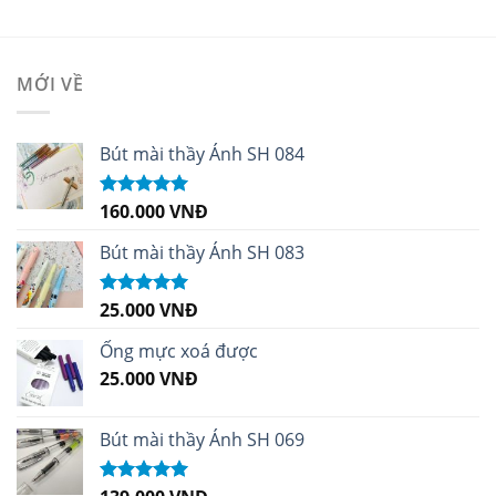
MỚI VỀ
Bút mài thầy Ánh SH 084
160.000
VNĐ
Được xếp
hạng
5.00
5
sao
Bút mài thầy Ánh SH 083
25.000
VNĐ
Được xếp
hạng
5.00
5
sao
Ống mực xoá được
25.000
VNĐ
Bút mài thầy Ánh SH 069
Được xếp