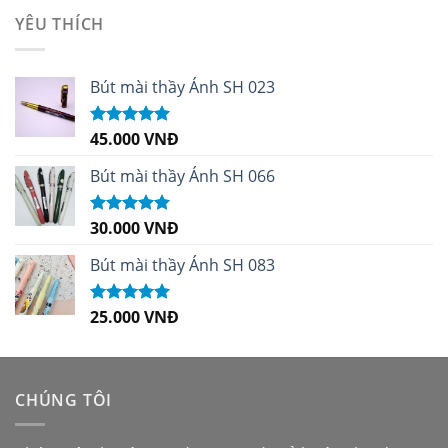
sao
YÊU THÍCH
Bút mài thầy Ánh SH 023
45.000
VNĐ
Được xếp
hạng
5.00
5
sao
Bút mài thầy Ánh SH 066
30.000
VNĐ
Được xếp
hạng
5.00
5
sao
Bút mài thầy Ánh SH 083
25.000
VNĐ
Được xếp
hạng
5.00
5
sao
CHÚNG TÔI