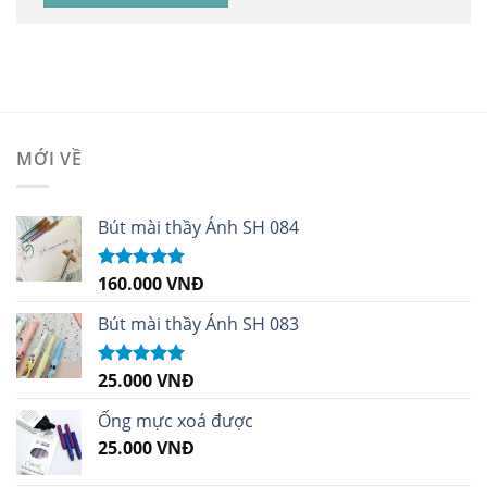
MỚI VỀ
Bút mài thầy Ánh SH 084
160.000
VNĐ
Được xếp
hạng
5.00
5
sao
Bút mài thầy Ánh SH 083
25.000
VNĐ
Được xếp
hạng
5.00
5
sao
Ống mực xoá được
25.000
VNĐ