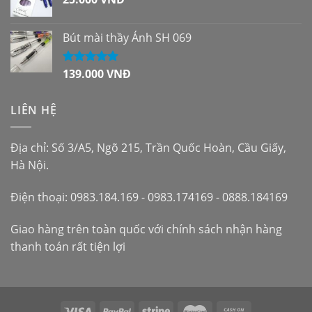
Bút mài thầy Ánh SH 069
139.000
VNĐ
Được xếp
hạng
5.00
5
sao
LIÊN HỆ
Địa chỉ: Số 3/A5, Ngõ 215, Trần Quốc Hoàn, Cầu Giấy,
Hà Nội.
Điện thoại: 0983.184.169 - 0983.174169 - 0888.184169
Giao hàng trên toàn quốc với chính sách nhận hàng
thanh toán rất tiện lợi