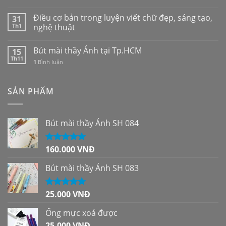
Điều cơ bản trong luyện viết chữ đẹp, sáng tạo,
31
Th1
nghệ thuật
Bút mài thầy Ánh tại Tp.HCM
15
Th11
1
Bình luận
SẢN PHẨM
Bút mài thầy Ánh SH 084
160.000
VNĐ
Được xếp
hạng
5.00
5
sao
Bút mài thầy Ánh SH 083
25.000
VNĐ
Được xếp
hạng
5.00
5
sao
Ống mực xoá được
25.000
VNĐ