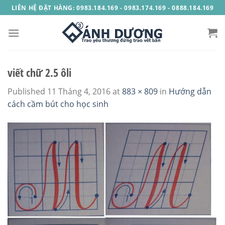
Skip
LIÊN HỆ ĐẶT HÀNG: 0983.184.169 - 0983.174.169 - 0888.184.169
to
content
viết chữ 2.5 ôli
Published
11 Tháng 4, 2016
at
883 × 809
in
Hướng dẫn
cách cầm bút cho học sinh