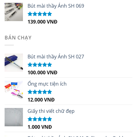
Bút mài thầy Ánh SH 069
139.000
VNĐ
Được xếp
hạng
5.00
5
sao
BÁN CHẠY
Bút mài thầy Ánh SH 027
100.000
VNĐ
Được xếp
hạng
5.00
5
sao
Ống mực tiện ích
12.000
VNĐ
Được xếp
hạng
5.00
5
sao
Giấy thi viết chữ đẹp
1.000
VNĐ
Được xếp
hạng
5.00
5
sao