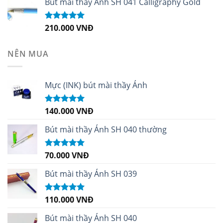
Bút mài thầy Ánh SH 041 Calligraphy Gold
210.000
VNĐ
Được xếp
hạng
4.99
5
sao
NÊN MUA
Mực (INK) bút mài thầy Ánh
140.000
VNĐ
Được xếp
hạng
4.96
5
sao
Bút mài thầy Ánh SH 040 thường
70.000
VNĐ
Được xếp
hạng
5.00
5
sao
Bút mài thầy Ánh SH 039
110.000
VNĐ
Được xếp
hạng
5.00
5
sao
Bút mài thầy Ánh SH 040