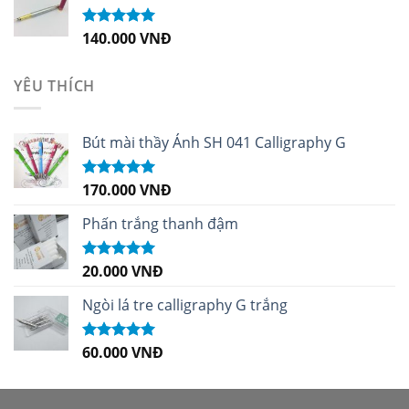
140.000
VNĐ
Được xếp
hạng
5.00
5
sao
YÊU THÍCH
Bút mài thầy Ánh SH 041 Calligraphy G
170.000
VNĐ
Được xếp
hạng
5.00
5
sao
Phấn trắng thanh đậm
20.000
VNĐ
Được xếp
hạng
5.00
5
sao
Ngòi lá tre calligraphy G trắng
60.000
VNĐ
Được xếp
hạng
5.00
5
sao