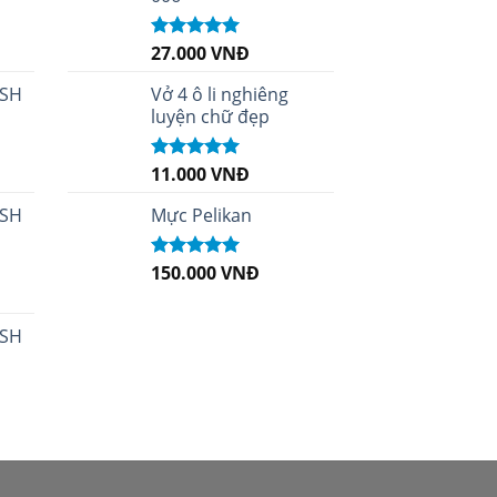
27.000
VNĐ
Được xếp
hạng
5.00
5
sao
 SH
Vở 4 ô li nghiêng
luyện chữ đẹp
11.000
VNĐ
Được xếp
hạng
5.00
5
sao
 SH
Mực Pelikan
150.000
VNĐ
Được xếp
hạng
5.00
5
sao
 SH