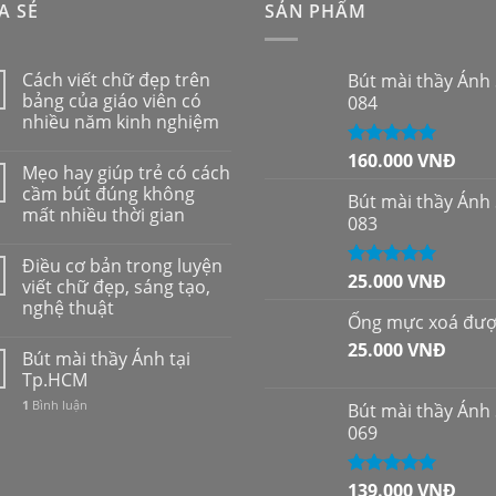
A SẺ
SẢN PHẨM
Cách viết chữ đẹp trên
Bút mài thầy Ánh
bảng của giáo viên có
084
nhiều năm kinh nghiệm
160.000
VNĐ
Được xếp
Mẹo hay giúp trẻ có cách
hạng
5.00
5
cầm bút đúng không
sao
Bút mài thầy Ánh
mất nhiều thời gian
083
Điều cơ bản trong luyện
25.000
VNĐ
Được xếp
viết chữ đẹp, sáng tạo,
hạng
5.00
5
nghệ thuật
sao
Ống mực xoá đư
25.000
VNĐ
Bút mài thầy Ánh tại
Tp.HCM
1
Bình luận
Bút mài thầy Ánh
069
139.000
VNĐ
Được xếp