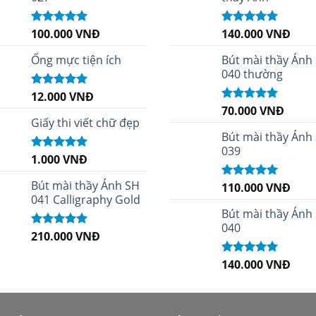
100.000
VNĐ
140.000
VNĐ
Được xếp
Được xếp
hạng
5.00
5
hạng
4.96
5
sao
sao
Ống mực tiện ích
Bút mài thầy Ánh
040 thường
12.000
VNĐ
Được xếp
hạng
5.00
5
70.000
VNĐ
Được xếp
sao
Giấy thi viết chữ đẹp
hạng
5.00
5
sao
Bút mài thầy Ánh
039
1.000
VNĐ
Được xếp
hạng
5.00
5
sao
Bút mài thầy Ánh SH
110.000
VNĐ
Được xếp
041 Calligraphy Gold
hạng
5.00
5
sao
Bút mài thầy Ánh
040
210.000
VNĐ
Được xếp
hạng
4.99
5
sao
140.000
VNĐ
Được xếp
hạng
5.00
5
sao