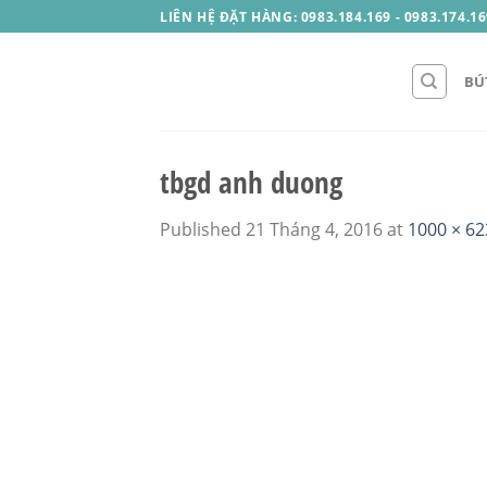
Skip
LIÊN HỆ ĐẶT HÀNG: 0983.184.169 - 0983.174.16
to
content
BÚ
tbgd anh duong
Published
21 Tháng 4, 2016
at
1000 × 62