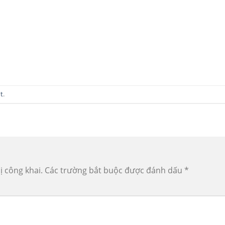
t
.
ị công khai.
Các trường bắt buộc được đánh dấu
*