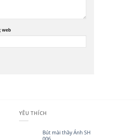
g web
YÊU THÍCH
i
Bút mài thầy Ánh SH
006