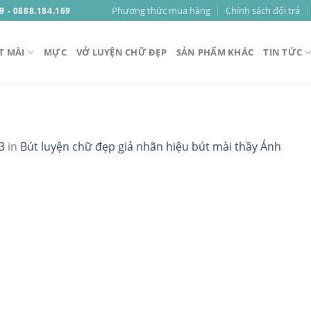
Phương thức mua hàng
Chính sách đổi trả
9 - 0888.184.169
T MÀI
MỰC
VỞ LUYỆN CHỮ ĐẸP
SẢN PHẨM KHÁC
TIN TỨC
3
in
Bút luyện chữ đẹp giả nhãn hiệu bút mài thầy Ánh