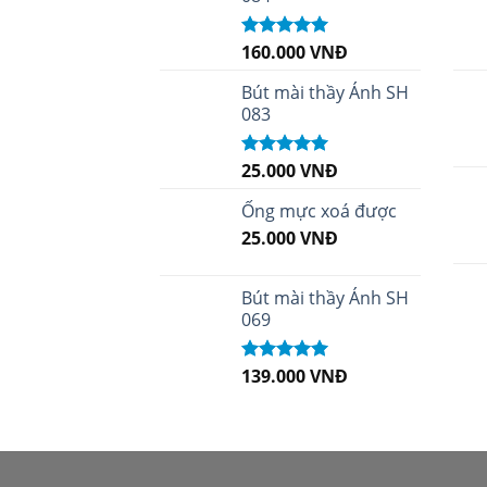
160.000
VNĐ
Được xếp
hạng
5.00
5
sao
Bút mài thầy Ánh SH
083
25.000
VNĐ
Được xếp
hạng
5.00
5
sao
Ống mực xoá được
25.000
VNĐ
Bút mài thầy Ánh SH
069
139.000
VNĐ
Được xếp
hạng
5.00
5
sao