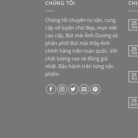
CHÚNG TÔI
CHI
Chúng tôi chuyên tư vấn, cung
25
cấp vở luyện chữ đẹp, mực viết
Th4
cao cấp,
Bút mài Ánh Dương
và
phân phối
Bút mài thầy Ánh
25
chính hãng trên toàn quốc. Với
Th4
chất lượng cao và đúng giá
nhất. Bảo hành trên từng sản
phẩm.
31
Th1
15
Th11