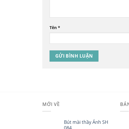
Tên
*
MỚI VỀ
BÁ
Bút mài thầy Ánh SH
084