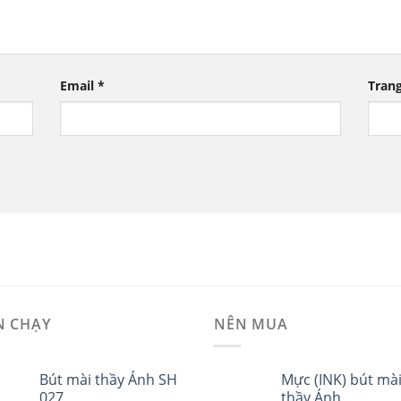
Email
*
Tran
N CHẠY
NÊN MUA
Bút mài thầy Ánh SH
Mực (INK) bút mà
027
thầy Ánh