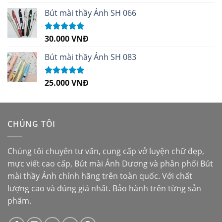
hạng
5.00
5
sao
Bút mài thầy Ánh SH 066
30.000
VNĐ
Được xếp
hạng
5.00
5
sao
Bút mài thầy Ánh SH 083
25.000
VNĐ
Được xếp
hạng
5.00
5
sao
CHÚNG TÔI
Chúng tôi chuyên tư vấn, cung cấp vở luyện chữ đẹp,
mực viết cao cấp,
Bút mài Ánh Dương
và phân phối
Bút
mài thầy Ánh
chính hãng trên toàn quốc. Với chất
lượng cao và đúng giá nhất. Bảo hành trên từng sản
phẩm.