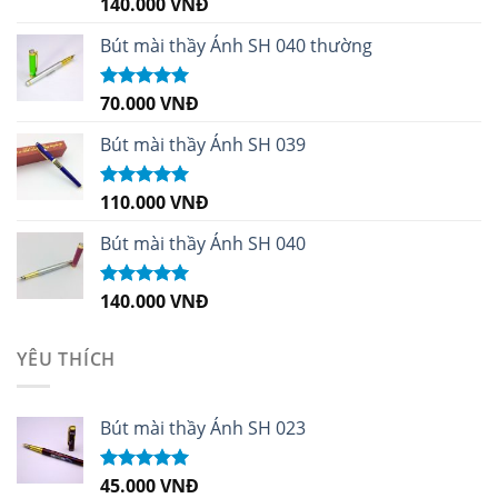
140.000
VNĐ
Được xếp
hạng
4.96
5
sao
Bút mài thầy Ánh SH 040 thường
70.000
VNĐ
Được xếp
hạng
5.00
5
sao
Bút mài thầy Ánh SH 039
110.000
VNĐ
Được xếp
hạng
5.00
5
sao
Bút mài thầy Ánh SH 040
140.000
VNĐ
Được xếp
hạng
5.00
5
sao
YÊU THÍCH
Bút mài thầy Ánh SH 023
45.000
VNĐ
Được xếp