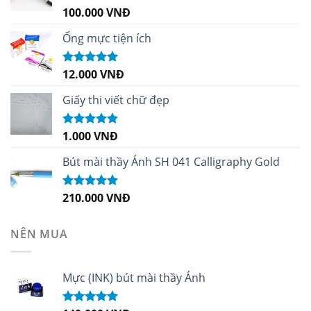
100.000
VNĐ
Được xếp
hạng
5.00
5
sao
Ống mực tiện ích
12.000
VNĐ
Được xếp
hạng
5.00
5
sao
Giấy thi viết chữ đẹp
1.000
VNĐ
Được xếp
hạng
5.00
5
sao
Bút mài thầy Ánh SH 041 Calligraphy Gold
210.000
VNĐ
Được xếp
hạng
4.99
5
sao
NÊN MUA
Mực (INK) bút mài thầy Ánh