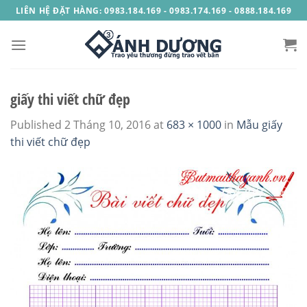
Skip
LIÊN HỆ ĐẶT HÀNG: 0983.184.169 - 0983.174.169 - 0888.184.169
to
content
giấy thi viết chữ đẹp
Published
2 Tháng 10, 2016
at
683 × 1000
in
Mẫu giấy
thi viết chữ đẹp