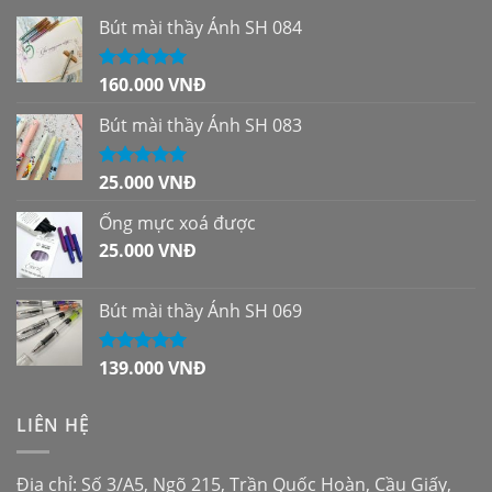
Bút mài thầy Ánh SH 084
160.000
VNĐ
Được xếp
hạng
5.00
5
sao
Bút mài thầy Ánh SH 083
25.000
VNĐ
Được xếp
hạng
5.00
5
sao
Ống mực xoá được
25.000
VNĐ
Bút mài thầy Ánh SH 069
139.000
VNĐ
Được xếp
hạng
5.00
5
sao
LIÊN HỆ
Địa chỉ: Số 3/A5, Ngõ 215, Trần Quốc Hoàn, Cầu Giấy,