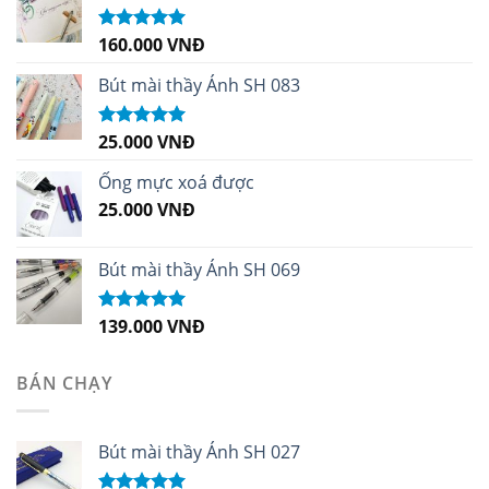
160.000
VNĐ
Được xếp
hạng
5.00
5
sao
Bút mài thầy Ánh SH 083
25.000
VNĐ
Được xếp
hạng
5.00
5
sao
Ống mực xoá được
25.000
VNĐ
Bút mài thầy Ánh SH 069
139.000
VNĐ
Được xếp
hạng
5.00
5
sao
BÁN CHẠY
Bút mài thầy Ánh SH 027