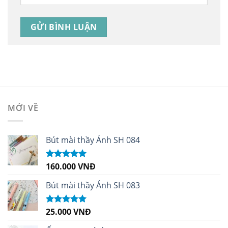
MỚI VỀ
Bút mài thầy Ánh SH 084
160.000
VNĐ
Được xếp
hạng
5.00
5
sao
Bút mài thầy Ánh SH 083
25.000
VNĐ
Được xếp
hạng
5.00
5
sao