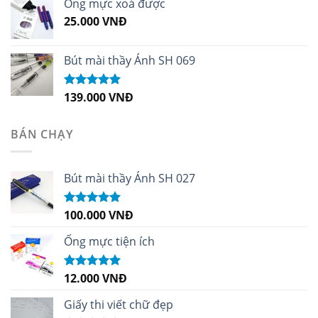
Ống mực xoá được
25.000
VNĐ
Bút mài thầy Ánh SH 069
139.000
VNĐ
Được xếp
hạng
5.00
5
sao
BÁN CHẠY
Bút mài thầy Ánh SH 027
100.000
VNĐ
Được xếp
hạng
5.00
5
sao
Ống mực tiện ích
12.000
VNĐ
Được xếp
hạng
5.00
5
sao
Giấy thi viết chữ đẹp