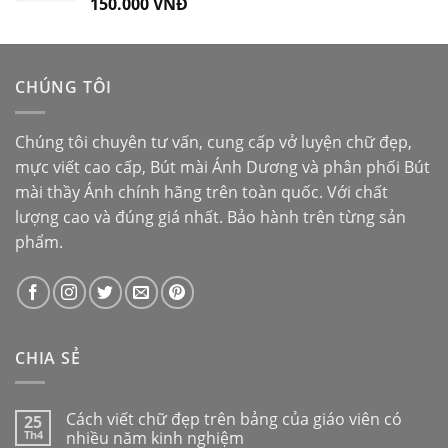
150.000
VNĐ
Được xếp
hạng
5.00
5
sao
CHÚNG TÔI
Chúng tôi chuyên tư vấn, cung cấp vở luyện chữ đẹp,
mực viết cao cấp,
Bút mài Ánh Dương
và phân phối
Bút
mài thầy Ánh
chính hãng trên toàn quốc. Với chất
lượng cao và đúng giá nhất. Bảo hành trên từng sản
phẩm.
CHIA SẺ
Cách viết chữ đẹp trên bảng của giáo viên có
25
Th4
nhiều năm kinh nghiệm