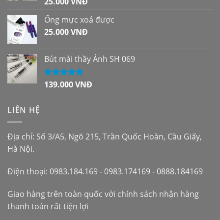
25.000
VNĐ
Được xếp
hạng
5.00
5
sao
Ống mực xoá được
25.000
VNĐ
Bút mài thầy Ánh SH 069
139.000
VNĐ
Được xếp
hạng
5.00
5
sao
LIÊN HỆ
Địa chỉ: Số 3/A5, Ngõ 215, Trần Quốc Hoàn, Cầu Giấy,
Hà Nội.
Điện thoại: 0983.184.169 - 0983.174169 - 0888.184169
Giao hàng trên toàn quốc với chính sách nhận hàng
thanh toán rất tiện lợi