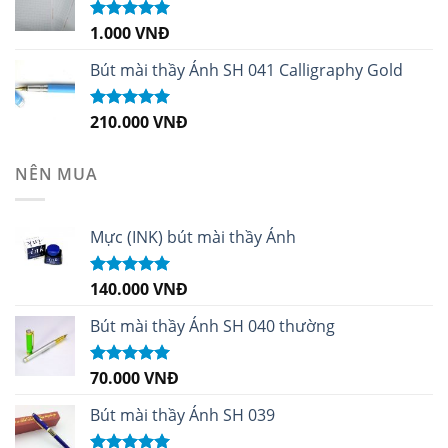
1.000
VNĐ
Được xếp
hạng
5.00
5
sao
Bút mài thầy Ánh SH 041 Calligraphy Gold
210.000
VNĐ
Được xếp
hạng
4.99
5
sao
NÊN MUA
Mực (INK) bút mài thầy Ánh
140.000
VNĐ
Được xếp
hạng
4.96
5
sao
Bút mài thầy Ánh SH 040 thường
70.000
VNĐ
Được xếp
hạng
5.00
5
sao
Bút mài thầy Ánh SH 039