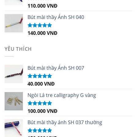
110.000
VNĐ
Được xếp
hạng
5.00
5
sao
Bút mài thầy Ánh SH 040
140.000
VNĐ
Được xếp
hạng
5.00
5
sao
YÊU THÍCH
Bút mài thầy Ánh SH 007
40.000
VNĐ
Được xếp
hạng
5.00
5
sao
Ngòi Lá tre calligraphy G vàng
100.000
VNĐ
Được xếp
hạng
5.00
5
sao
Bút mài thầy ánh SH 037 thường