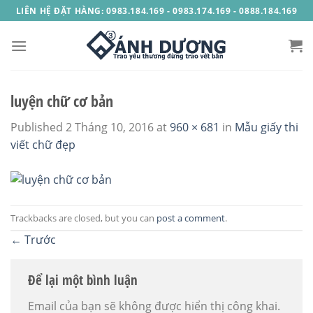
Skip
LIÊN HỆ ĐẶT HÀNG: 0983.184.169 - 0983.174.169 - 0888.184.169
to
content
luyện chữ cơ bản
Published
2 Tháng 10, 2016
at
960 × 681
in
Mẫu giấy thi
viết chữ đẹp
Trackbacks are closed, but you can
post a comment
.
←
Trước
Để lại một bình luận
Email của bạn sẽ không được hiển thị công khai.