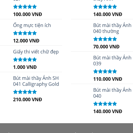
100.000
VNĐ
140.000
VNĐ
Được xếp
Được xếp
hạng
5.00
5
hạng
4.96
5
sao
sao
Ống mực tiện ích
Bút mài thầy Ánh
040 thường
12.000
VNĐ
Được xếp
hạng
5.00
5
70.000
VNĐ
Được xếp
sao
Giấy thi viết chữ đẹp
hạng
5.00
5
sao
Bút mài thầy Ánh
039
1.000
VNĐ
Được xếp
hạng
5.00
5
sao
Bút mài thầy Ánh SH
110.000
VNĐ
Được xếp
041 Calligraphy Gold
hạng
5.00
5
sao
Bút mài thầy Ánh
040
210.000
VNĐ
Được xếp
hạng
4.99
5
sao
140.000
VNĐ
Được xếp
hạng
5.00
5
sao