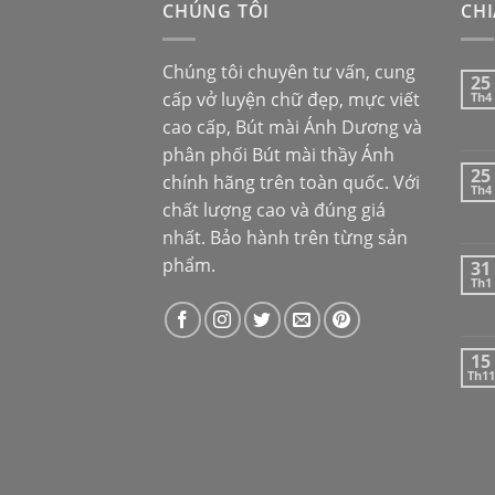
CHÚNG TÔI
CHI
Chúng tôi chuyên tư vấn, cung
25
cấp vở luyện chữ đẹp, mực viết
Th4
cao cấp,
Bút mài Ánh Dương
và
phân phối
Bút mài thầy Ánh
25
chính hãng trên toàn quốc. Với
Th4
chất lượng cao và đúng giá
nhất. Bảo hành trên từng sản
phẩm.
31
Th1
15
Th11