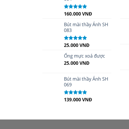
160.000
VNĐ
Được xếp
hạng
5.00
5
sao
Bút mài thầy Ánh SH
083
25.000
VNĐ
Được xếp
hạng
5.00
5
sao
Ống mực xoá được
25.000
VNĐ
Bút mài thầy Ánh SH
069
139.000
VNĐ
Được xếp
hạng
5.00
5
sao