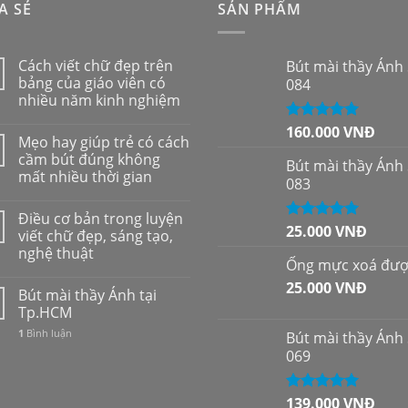
A SẺ
SẢN PHẨM
Cách viết chữ đẹp trên
Bút mài thầy Ánh
bảng của giáo viên có
084
nhiều năm kinh nghiệm
160.000
VNĐ
Được xếp
Mẹo hay giúp trẻ có cách
hạng
5.00
5
cầm bút đúng không
sao
Bút mài thầy Ánh
mất nhiều thời gian
083
Điều cơ bản trong luyện
25.000
VNĐ
Được xếp
viết chữ đẹp, sáng tạo,
hạng
5.00
5
nghệ thuật
sao
Ống mực xoá đư
25.000
VNĐ
Bút mài thầy Ánh tại
Tp.HCM
1
Bình luận
Bút mài thầy Ánh
069
139.000
VNĐ
Được xếp