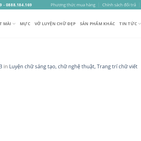
Phương thức mua hàng
Chính sách đổi trả
9 - 0888.184.169
T MÀI
MỰC
VỞ LUYỆN CHỮ ĐẸP
SẢN PHẨM KHÁC
TIN TỨC
3
in
Luyện chữ sáng tạo, chữ nghệ thuật, Trang trí chữ viết