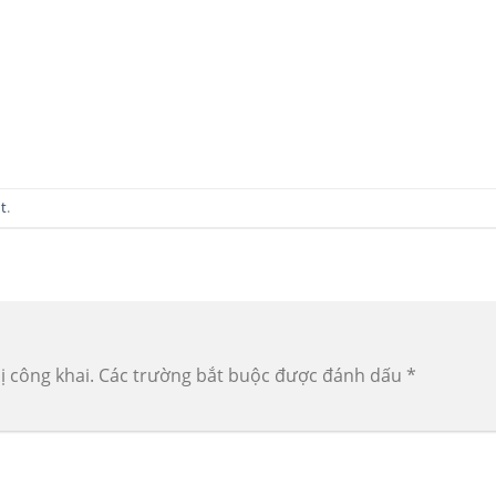
t
.
ị công khai.
Các trường bắt buộc được đánh dấu
*