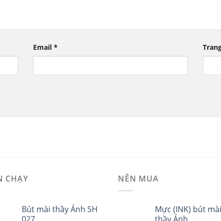
Email
*
Tran
N CHẠY
NÊN MUA
Bút mài thầy Ánh SH
Mực (INK) bút mà
027
thầy Ánh