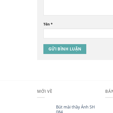
Tên
*
MỚI VỀ
BÁ
Bút mài thầy Ánh SH
084