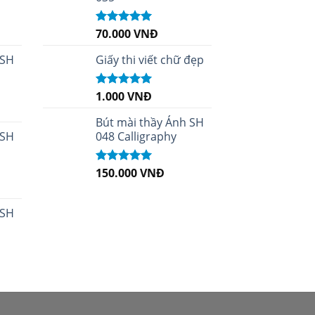
70.000
VNĐ
Được xếp
hạng
5.00
5
sao
 SH
Giấy thi viết chữ đẹp
1.000
VNĐ
Được xếp
hạng
5.00
5
sao
Bút mài thầy Ánh SH
 SH
048 Calligraphy
150.000
VNĐ
Được xếp
hạng
5.00
5
sao
 SH