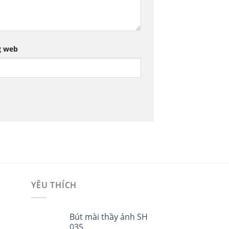
g web
YÊU THÍCH
i
Bút mài thầy ánh SH
035