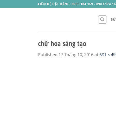
Skip
LIÊN HỆ ĐẶT HÀNG: 0983.184.169 - 0983.174.16
to
content
BÚ
chữ hoa sáng tạo
Published
17 Tháng 10, 2016
at
681 × 49