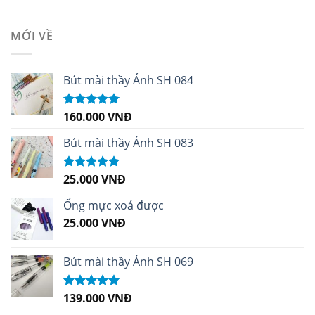
MỚI VỀ
Bút mài thầy Ánh SH 084
160.000
VNĐ
Được xếp
hạng
5.00
5
sao
Bút mài thầy Ánh SH 083
25.000
VNĐ
Được xếp
hạng
5.00
5
sao
Ống mực xoá được
25.000
VNĐ
Bút mài thầy Ánh SH 069
139.000
VNĐ
Được xếp
hạng
5.00
5