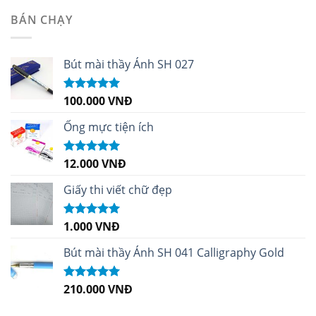
sao
BÁN CHẠY
Bút mài thầy Ánh SH 027
100.000
VNĐ
Được xếp
hạng
5.00
5
sao
Ống mực tiện ích
12.000
VNĐ
Được xếp
hạng
5.00
5
sao
Giấy thi viết chữ đẹp
1.000
VNĐ
Được xếp
hạng
5.00
5
sao
Bút mài thầy Ánh SH 041 Calligraphy Gold
210.000
VNĐ
Được xếp
hạng
4.99
5
sao