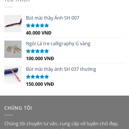
Bút mài thầy Ánh SH 007
40.000
VNĐ
Được xếp
hạng
5.00
5
sao
Ngòi Lá tre calligraphy G vàng
100.000
VNĐ
Được xếp
hạng
5.00
5
sao
Bút mài thầy ánh SH 037 thường
150.000
VNĐ
Được xếp
hạng
5.00
5
sao
CHÚNG TÔI
Chúng tôi chuyên tư vấn, cung cấp vở luyện chữ đẹp,