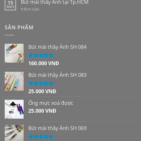
Bút mài thầy Ánh tại Tp.HCM
15
Th11
1
Bình luận
SẢN PHẨM
Bút mài thầy Ánh SH 084
160.000
VNĐ
Được xếp
hạng
5.00
5
sao
Bút mài thầy Ánh SH 083
25.000
VNĐ
Được xếp
hạng
5.00
5
sao
Ống mực xoá được
25.000
VNĐ
Bút mài thầy Ánh SH 069