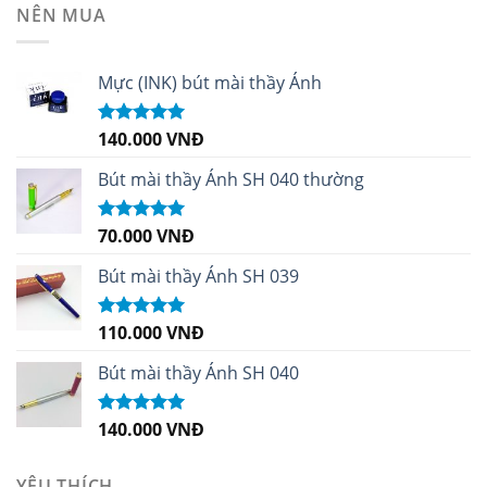
NÊN MUA
Mực (INK) bút mài thầy Ánh
140.000
VNĐ
Được xếp
hạng
4.96
5
sao
Bút mài thầy Ánh SH 040 thường
70.000
VNĐ
Được xếp
hạng
5.00
5
sao
Bút mài thầy Ánh SH 039
110.000
VNĐ
Được xếp
hạng
5.00
5
sao
Bút mài thầy Ánh SH 040
140.000
VNĐ
Được xếp
hạng
5.00
5
sao
YÊU THÍCH