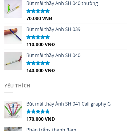
sao
Bút mài thầy Ánh SH 040 thường
70.000
VNĐ
Được xếp
hạng
5.00
5
sao
Bút mài thầy Ánh SH 039
110.000
VNĐ
Được xếp
hạng
5.00
5
sao
Bút mài thầy Ánh SH 040
140.000
VNĐ
Được xếp
hạng
5.00
5
sao
YÊU THÍCH
Bút mài thầy Ánh SH 041 Calligraphy G
170.000
VNĐ
Được xếp
hạng
5.00
5
sao
Phấn trắng thanh đậm