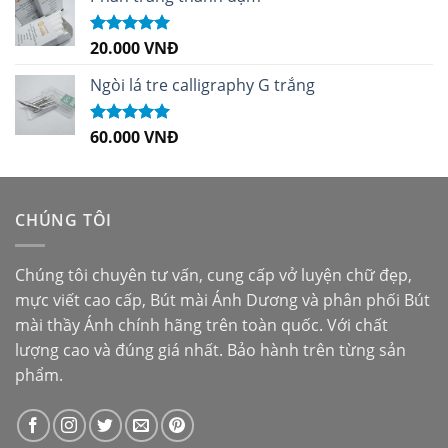
20.000
VNĐ
Được xếp
hạng
5.00
5
sao
Ngòi lá tre calligraphy G trắng
60.000
VNĐ
Được xếp
hạng
5.00
5
sao
CHÚNG TÔI
Chúng tôi chuyên tư vấn, cung cấp vở luyện chữ đẹp,
mực viết cao cấp,
Bút mài Ánh Dương
và phân phối
Bút
mài thầy Ánh
chính hãng trên toàn quốc. Với chất
lượng cao và đúng giá nhất. Bảo hành trên từng sản
phẩm.