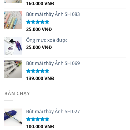
160.000
VNĐ
Được xếp
hạng
5.00
5
sao
Bút mài thầy Ánh SH 083
25.000
VNĐ
Được xếp
hạng
5.00
5
sao
Ống mực xoá được
25.000
VNĐ
Bút mài thầy Ánh SH 069
139.000
VNĐ
Được xếp
hạng
5.00
5
sao
BÁN CHẠY
Bút mài thầy Ánh SH 027
100.000
VNĐ
Được xếp