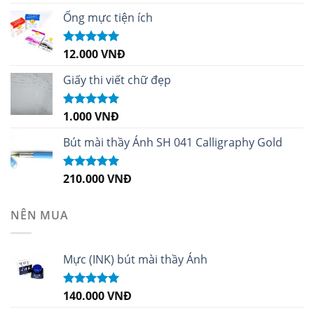
hạng
5.00
5
sao
Ống mực tiện ích
12.000
VNĐ
Được xếp
hạng
5.00
5
sao
Giấy thi viết chữ đẹp
1.000
VNĐ
Được xếp
hạng
5.00
5
sao
Bút mài thầy Ánh SH 041 Calligraphy Gold
210.000
VNĐ
Được xếp
hạng
4.99
5
sao
NÊN MUA
Mực (INK) bút mài thầy Ánh
140.000
VNĐ
Được xếp
hạng
4.96
5