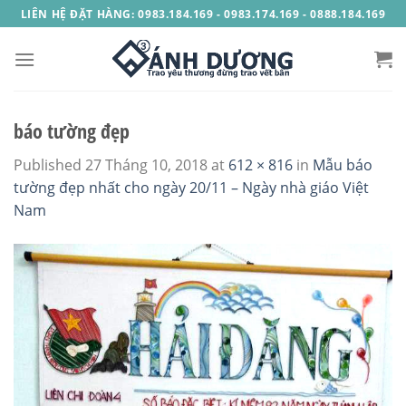
Skip
LIÊN HỆ ĐẶT HÀNG: 0983.184.169 - 0983.174.169 - 0888.184.169
to
content
báo tường đẹp
Published
27 Tháng 10, 2018
at
612 × 816
in
Mẫu báo
tường đẹp nhất cho ngày 20/11 – Ngày nhà giáo Việt
Nam