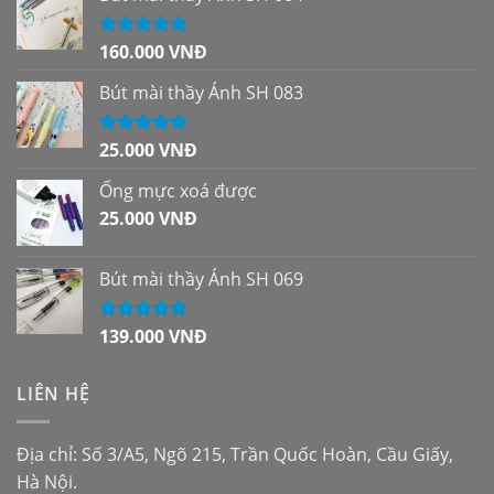
160.000
VNĐ
Được xếp
hạng
5.00
5
sao
Bút mài thầy Ánh SH 083
25.000
VNĐ
Được xếp
hạng
5.00
5
sao
Ống mực xoá được
25.000
VNĐ
Bút mài thầy Ánh SH 069
139.000
VNĐ
Được xếp
hạng
5.00
5
sao
LIÊN HỆ
Địa chỉ: Số 3/A5, Ngõ 215, Trần Quốc Hoàn, Cầu Giấy,
Hà Nội.