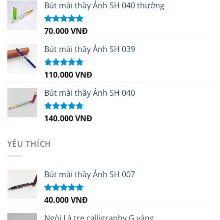
sao
Bút mài thầy Ánh SH 040 thường
70.000
VNĐ
Được xếp
hạng
5.00
5
sao
Bút mài thầy Ánh SH 039
110.000
VNĐ
Được xếp
hạng
5.00
5
sao
Bút mài thầy Ánh SH 040
140.000
VNĐ
Được xếp
hạng
5.00
5
sao
YÊU THÍCH
Bút mài thầy Ánh SH 007
40.000
VNĐ
Được xếp
hạng
5.00
5
sao
Ngòi Lá tre calligraphy G vàng