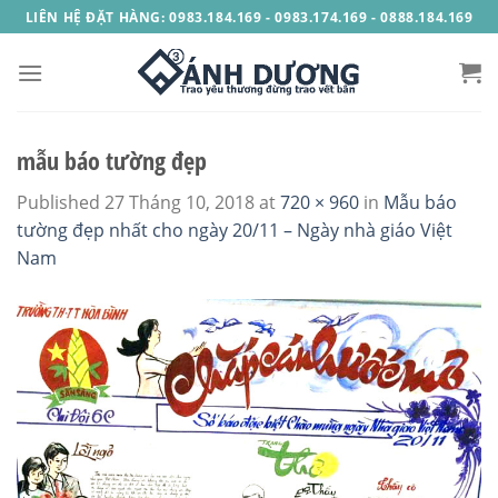
Skip
LIÊN HỆ ĐẶT HÀNG: 0983.184.169 - 0983.174.169 - 0888.184.169
to
content
mẫu báo tường đẹp
Published
27 Tháng 10, 2018
at
720 × 960
in
Mẫu báo
tường đẹp nhất cho ngày 20/11 – Ngày nhà giáo Việt
Nam