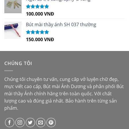
100.000
VNĐ
Được xếp
hạng
5.00
5
sao
Bút mài thầy ánh SH 037 thường
150.000
VNĐ
Được xếp
hạng
5.00
5
sao
CHÚNG TÔI
Chúng tôi chuyên tư vấn, cung cấp vở luyện chữ đẹp,
mực viết cao cấp,
Bút mài Ánh Dương
và phân phối
Bút
mài thầy Ánh
chính hãng trên toàn quốc. Với chất
lượng cao và đúng giá nhất. Bảo hành trên từng sản
phẩm.