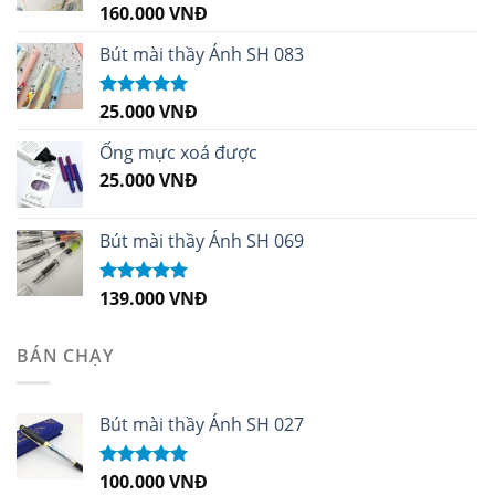
160.000
VNĐ
Được xếp
hạng
5.00
5
sao
Bút mài thầy Ánh SH 083
25.000
VNĐ
Được xếp
hạng
5.00
5
sao
Ống mực xoá được
25.000
VNĐ
Bút mài thầy Ánh SH 069
139.000
VNĐ
Được xếp
hạng
5.00
5
sao
BÁN CHẠY
Bút mài thầy Ánh SH 027
100.000
VNĐ
Được xếp