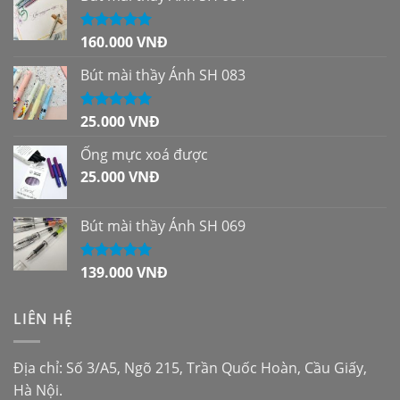
160.000
VNĐ
Được xếp
hạng
5.00
5
sao
Bút mài thầy Ánh SH 083
25.000
VNĐ
Được xếp
hạng
5.00
5
sao
Ống mực xoá được
25.000
VNĐ
Bút mài thầy Ánh SH 069
139.000
VNĐ
Được xếp
hạng
5.00
5
sao
LIÊN HỆ
Địa chỉ: Số 3/A5, Ngõ 215, Trần Quốc Hoàn, Cầu Giấy,
Hà Nội.