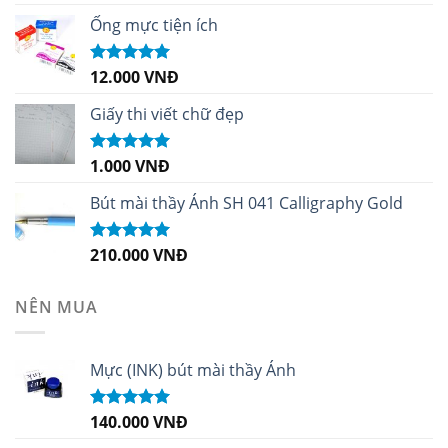
hạng
5.00
5
sao
Ống mực tiện ích
12.000
VNĐ
Được xếp
hạng
5.00
5
sao
Giấy thi viết chữ đẹp
1.000
VNĐ
Được xếp
hạng
5.00
5
sao
Bút mài thầy Ánh SH 041 Calligraphy Gold
210.000
VNĐ
Được xếp
hạng
4.99
5
sao
NÊN MUA
Mực (INK) bút mài thầy Ánh
140.000
VNĐ
Được xếp
hạng
4.96
5