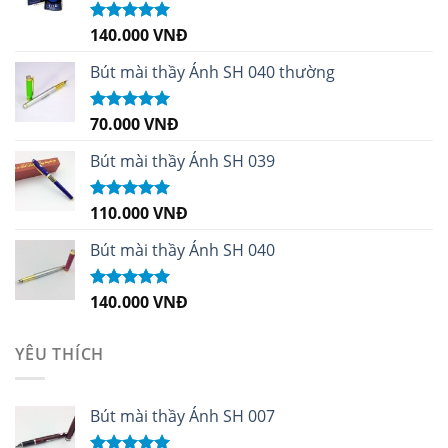
140.000
VNĐ
Được xếp
hạng
4.96
5
sao
Bút mài thầy Ánh SH 040 thường
70.000
VNĐ
Được xếp
hạng
5.00
5
sao
Bút mài thầy Ánh SH 039
110.000
VNĐ
Được xếp
hạng
5.00
5
sao
Bút mài thầy Ánh SH 040
140.000
VNĐ
Được xếp
hạng
5.00
5
sao
YÊU THÍCH
Bút mài thầy Ánh SH 007