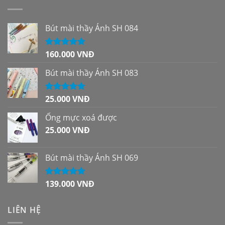
Bút mài thầy Ánh SH 084
160.000
VNĐ
Được xếp
hạng
5.00
5
sao
Bút mài thầy Ánh SH 083
25.000
VNĐ
Được xếp
hạng
5.00
5
sao
Ống mực xoá được
25.000
VNĐ
Bút mài thầy Ánh SH 069
139.000
VNĐ
Được xếp
hạng
5.00
5
sao
LIÊN HỆ