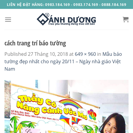
Skip
LIÊN HỆ ĐẶT HÀNG: 0983.184.169 - 0983.174.169 - 0888.184.169
to
content
cách trang trí báo tường
Published
27 Tháng 10, 2018
at
649 × 960
in
Mẫu báo
tường đẹp nhất cho ngày 20/11 – Ngày nhà giáo Việt
Nam