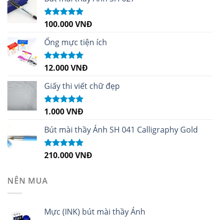
100.000
VNĐ
Được xếp
hạng
5.00
5
sao
Ống mực tiện ích
12.000
VNĐ
Được xếp
hạng
5.00
5
sao
Giấy thi viết chữ đẹp
1.000
VNĐ
Được xếp
hạng
5.00
5
sao
Bút mài thầy Ánh SH 041 Calligraphy Gold
210.000
VNĐ
Được xếp
hạng
4.99
5
sao
NÊN MUA
Mực (INK) bút mài thầy Ánh