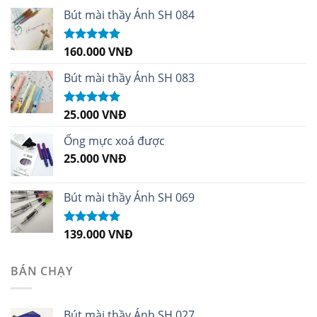
Bút mài thầy Ánh SH 084
160.000
VNĐ
Được xếp
hạng
5.00
5
sao
Bút mài thầy Ánh SH 083
25.000
VNĐ
Được xếp
hạng
5.00
5
sao
Ống mực xoá được
25.000
VNĐ
Bút mài thầy Ánh SH 069
139.000
VNĐ
Được xếp
hạng
5.00
5
sao
BÁN CHẠY
Bút mài thầy Ánh SH 027