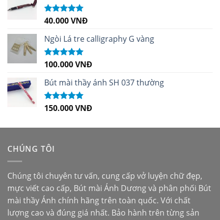
40.000
VNĐ
Được xếp
hạng
5.00
5
sao
Ngòi Lá tre calligraphy G vàng
100.000
VNĐ
Được xếp
hạng
5.00
5
sao
Bút mài thầy ánh SH 037 thường
150.000
VNĐ
Được xếp
hạng
5.00
5
sao
CHÚNG TÔI
Chúng tôi chuyên tư vấn, cung cấp vở luyện chữ đẹp,
mực viết cao cấp,
Bút mài Ánh Dương
và phân phối
Bút
mài thầy Ánh
chính hãng trên toàn quốc. Với chất
lượng cao và đúng giá nhất. Bảo hành trên từng sản