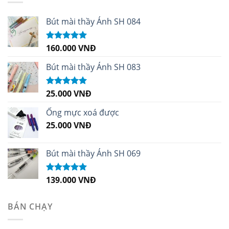
Bút mài thầy Ánh SH 084
160.000
VNĐ
Được xếp
hạng
5.00
5
sao
Bút mài thầy Ánh SH 083
25.000
VNĐ
Được xếp
hạng
5.00
5
sao
Ống mực xoá được
25.000
VNĐ
Bút mài thầy Ánh SH 069
139.000
VNĐ
Được xếp
hạng
5.00
5
sao
BÁN CHẠY