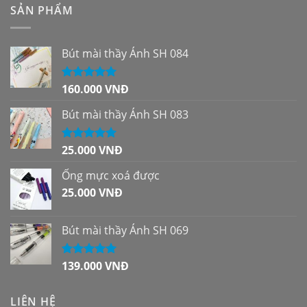
SẢN PHẨM
Bút mài thầy Ánh SH 084
160.000
VNĐ
Được xếp
hạng
5.00
5
sao
Bút mài thầy Ánh SH 083
25.000
VNĐ
Được xếp
hạng
5.00
5
sao
Ống mực xoá được
25.000
VNĐ
Bút mài thầy Ánh SH 069
139.000
VNĐ
Được xếp
hạng
5.00
5
sao
LIÊN HỆ