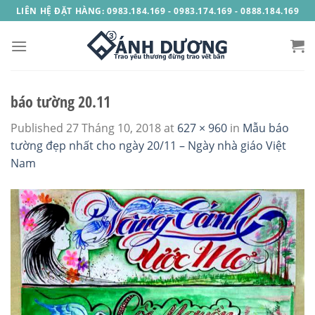
Skip
LIÊN HỆ ĐẶT HÀNG: 0983.184.169 - 0983.174.169 - 0888.184.169
to
content
báo tường 20.11
Published
27 Tháng 10, 2018
at
627 × 960
in
Mẫu báo
tường đẹp nhất cho ngày 20/11 – Ngày nhà giáo Việt
Nam