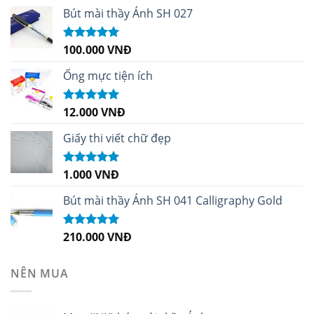
Bút mài thầy Ánh SH 027
100.000
VNĐ
Được xếp
hạng
5.00
5
sao
Ống mực tiện ích
12.000
VNĐ
Được xếp
hạng
5.00
5
sao
Giấy thi viết chữ đẹp
1.000
VNĐ
Được xếp
hạng
5.00
5
sao
Bút mài thầy Ánh SH 041 Calligraphy Gold
210.000
VNĐ
Được xếp
hạng
4.99
5
sao
NÊN MUA