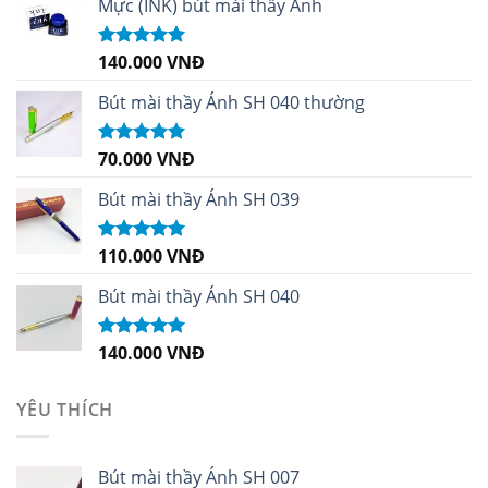
Mực (INK) bút mài thầy Ánh
140.000
VNĐ
Được xếp
hạng
4.96
5
sao
Bút mài thầy Ánh SH 040 thường
70.000
VNĐ
Được xếp
hạng
5.00
5
sao
Bút mài thầy Ánh SH 039
110.000
VNĐ
Được xếp
hạng
5.00
5
sao
Bút mài thầy Ánh SH 040
140.000
VNĐ
Được xếp
hạng
5.00
5
sao
YÊU THÍCH
Bút mài thầy Ánh SH 007