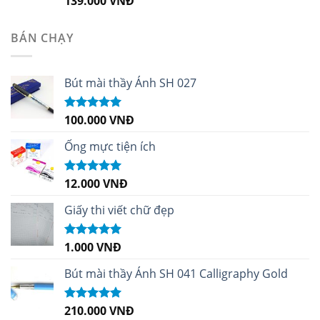
139.000
VNĐ
hạng
5.00
5
sao
BÁN CHẠY
Bút mài thầy Ánh SH 027
100.000
VNĐ
Được xếp
hạng
5.00
5
sao
Ống mực tiện ích
12.000
VNĐ
Được xếp
hạng
5.00
5
sao
Giấy thi viết chữ đẹp
1.000
VNĐ
Được xếp
hạng
5.00
5
sao
Bút mài thầy Ánh SH 041 Calligraphy Gold
210.000
VNĐ
Được xếp