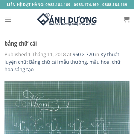
Skip
LIÊN HỆ ĐẶT HÀNG: 0983.184.169 - 0983.174.169 - 0888.184.169
to
content
bảng chữ cái
Published
1 Tháng 11, 2018
at
960 × 720
in
Kỹ thuật
luyện chữ: Bảng chữ cái mẫu thường, mẫu hoa, chữ
hoa sáng tạo