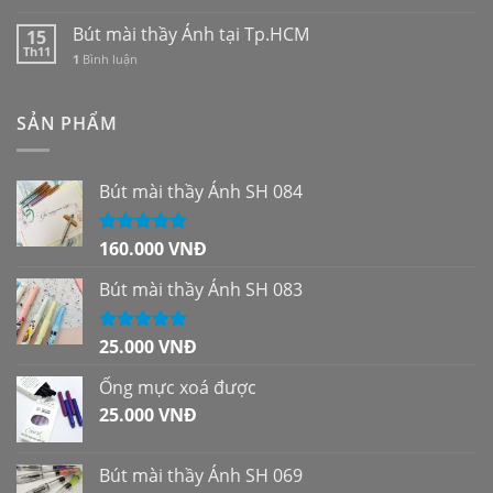
Bút mài thầy Ánh tại Tp.HCM
15
Th11
1
Bình luận
SẢN PHẨM
Bút mài thầy Ánh SH 084
160.000
VNĐ
Được xếp
hạng
5.00
5
sao
Bút mài thầy Ánh SH 083
25.000
VNĐ
Được xếp
hạng
5.00
5
sao
Ống mực xoá được
25.000
VNĐ
Bút mài thầy Ánh SH 069