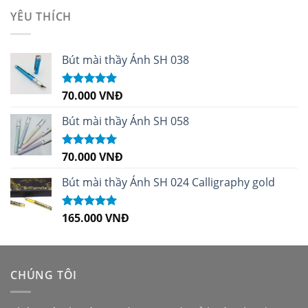
sao
YÊU THÍCH
Bút mài thầy Ánh SH 038
70.000
VNĐ
Được xếp
hạng
5.00
5
sao
Bút mài thầy Ánh SH 058
70.000
VNĐ
Được xếp
hạng
5.00
5
sao
Bút mài thầy Ánh SH 024 Calligraphy gold
165.000
VNĐ
Được xếp
hạng
5.00
5
sao
CHÚNG TÔI