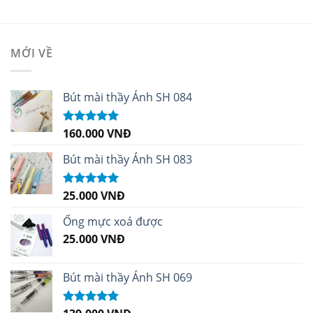
MỚI VỀ
Bút mài thầy Ánh SH 084
160.000
VNĐ
Được xếp
hạng
5.00
5
sao
Bút mài thầy Ánh SH 083
25.000
VNĐ
Được xếp
hạng
5.00
5
sao
Ống mực xoá được
25.000
VNĐ
Bút mài thầy Ánh SH 069
Được xếp