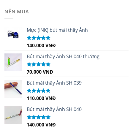
hạng
4.99
5
sao
NÊN MUA
Mực (INK) bút mài thầy Ánh
140.000
VNĐ
Được xếp
hạng
4.96
5
sao
Bút mài thầy Ánh SH 040 thường
70.000
VNĐ
Được xếp
hạng
5.00
5
sao
Bút mài thầy Ánh SH 039
110.000
VNĐ
Được xếp
hạng
5.00
5
sao
Bút mài thầy Ánh SH 040
140.000
VNĐ
Được xếp
hạng
5.00
5