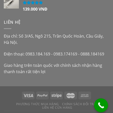
139.000
VNĐ
Được xếp
hạng
5.00
5
sao
LIÊN HỆ
Địa chỉ: Số 3/A5, Ngõ 215, Trần Quốc Hoàn, Cầu Giấy,
Hà Nội.
Điện thoại: 0983.184.169 - 0983.174169 - 0888.184169
Giao hàng trên toàn quốc với chính sách nhận hàng
thanh toán rất tiện lợi
PHƯƠNG THỨC MUA HÀNG
CHÍNH SÁCH ĐỔI TRẢ
LIÊN HỆ CỬA HÀNG