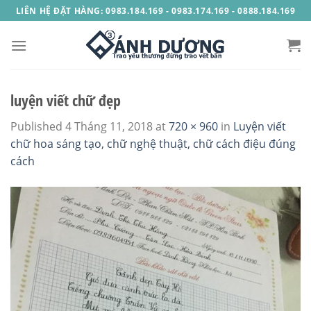
Skip
LIÊN HỆ ĐẶT HÀNG: 0983.184.169 - 0983.174.169 - 0888.184.169
to
content
luyện viết chữ đẹp
Published
4 Tháng 11, 2018
at
720 × 960
in
Luyện viết
chữ hoa sáng tạo, chữ nghệ thuật, chữ cách điệu đúng
cách