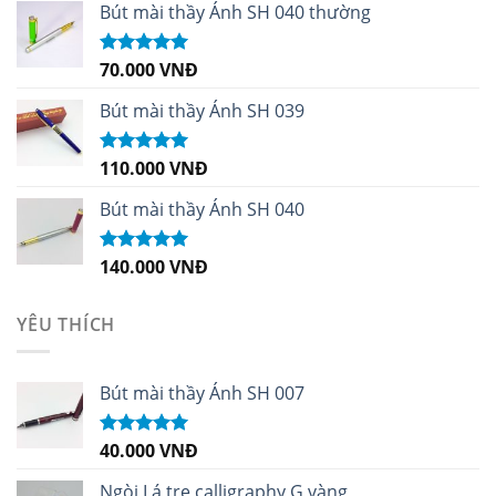
sao
Bút mài thầy Ánh SH 040 thường
70.000
VNĐ
Được xếp
hạng
5.00
5
sao
Bút mài thầy Ánh SH 039
110.000
VNĐ
Được xếp
hạng
5.00
5
sao
Bút mài thầy Ánh SH 040
140.000
VNĐ
Được xếp
hạng
5.00
5
sao
YÊU THÍCH
Bút mài thầy Ánh SH 007
40.000
VNĐ
Được xếp
hạng
5.00
5
sao
Ngòi Lá tre calligraphy G vàng