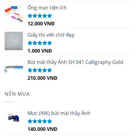
hạng
5.00
5
sao
Ống mực tiện ích
12.000
VNĐ
Được xếp
hạng
5.00
5
sao
Giấy thi viết chữ đẹp
1.000
VNĐ
Được xếp
hạng
5.00
5
sao
Bút mài thầy Ánh SH 041 Calligraphy Gold
210.000
VNĐ
Được xếp
hạng
4.99
5
sao
NÊN MUA
Mực (INK) bút mài thầy Ánh
140.000
VNĐ
Được xếp
hạng
4.96
5