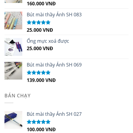
160.000
VNĐ
Được xếp
hạng
5.00
5
sao
Bút mài thầy Ánh SH 083
25.000
VNĐ
Được xếp
hạng
5.00
5
sao
Ống mực xoá được
25.000
VNĐ
Bút mài thầy Ánh SH 069
139.000
VNĐ
Được xếp
hạng
5.00
5
sao
BÁN CHẠY
Bút mài thầy Ánh SH 027
100.000
VNĐ
Được xếp