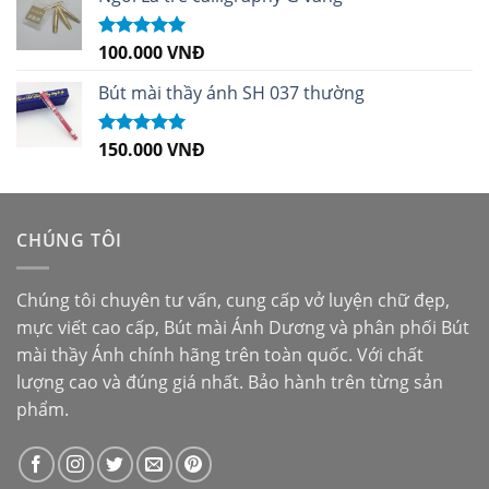
100.000
VNĐ
Được xếp
hạng
5.00
5
sao
Bút mài thầy ánh SH 037 thường
150.000
VNĐ
Được xếp
hạng
5.00
5
sao
CHÚNG TÔI
Chúng tôi chuyên tư vấn, cung cấp vở luyện chữ đẹp,
mực viết cao cấp,
Bút mài Ánh Dương
và phân phối
Bút
mài thầy Ánh
chính hãng trên toàn quốc. Với chất
lượng cao và đúng giá nhất. Bảo hành trên từng sản
phẩm.