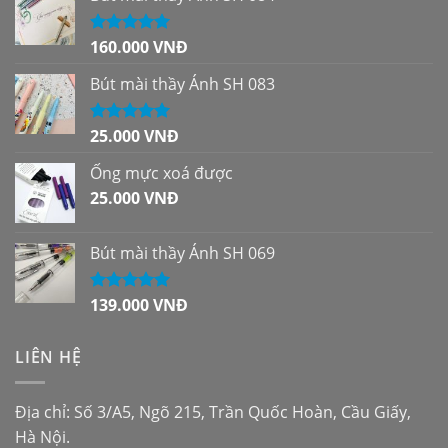
160.000
VNĐ
Được xếp
hạng
5.00
5
sao
Bút mài thầy Ánh SH 083
25.000
VNĐ
Được xếp
hạng
5.00
5
sao
Ống mực xoá được
25.000
VNĐ
Bút mài thầy Ánh SH 069
139.000
VNĐ
Được xếp
hạng
5.00
5
sao
LIÊN HỆ
Địa chỉ: Số 3/A5, Ngõ 215, Trần Quốc Hoàn, Cầu Giấy,
Hà Nội.