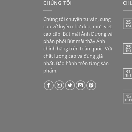
CHÚNG TÔI
CHI
Chúng tôi chuyên tư vấn, cung
25
cấp vở luyện chữ đẹp, mực viết
Th4
cao cấp,
Bút mài Ánh Dương
và
phân phối
Bút mài thầy Ánh
25
chính hãng trên toàn quốc. Với
Th4
chất lượng cao và đúng giá
nhất. Bảo hành trên từng sản
phẩm.
31
Th1
15
Th11