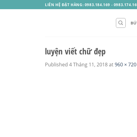
Skip
LIÊN HỆ ĐẶT HÀNG: 0983.184.169 - 0983.174.16
to
content
BÚ
luyện viết chữ đẹp
Published
4 Tháng 11, 2018
at
960 × 720