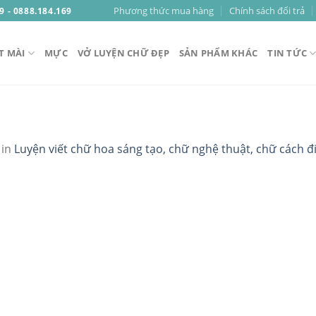
Phương thức mua hàng
Chính sách đổi trả
9 - 0888.184.169
T MÀI
MỰC
VỞ LUYỆN CHỮ ĐẸP
SẢN PHẨM KHÁC
TIN TỨC
in
Luyện viết chữ hoa sáng tạo, chữ nghệ thuật, chữ cách 