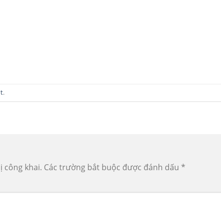
t
.
ị công khai.
Các trường bắt buộc được đánh dấu
*