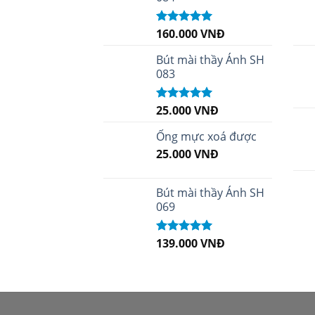
160.000
VNĐ
Được xếp
hạng
5.00
5
sao
Bút mài thầy Ánh SH
083
25.000
VNĐ
Được xếp
hạng
5.00
5
sao
Ống mực xoá được
25.000
VNĐ
Bút mài thầy Ánh SH
069
139.000
VNĐ
Được xếp
hạng
5.00
5
sao