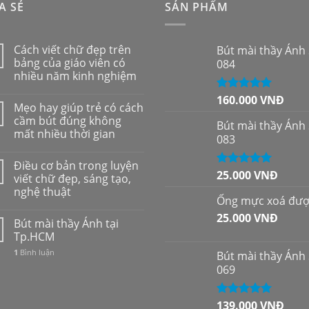
A SẺ
SẢN PHẨM
Cách viết chữ đẹp trên
Bút mài thầy Ánh
bảng của giáo viên có
084
nhiều năm kinh nghiệm
160.000
VNĐ
Được xếp
Mẹo hay giúp trẻ có cách
hạng
5.00
5
cầm bút đúng không
sao
Bút mài thầy Ánh
mất nhiều thời gian
083
Điều cơ bản trong luyện
25.000
VNĐ
Được xếp
viết chữ đẹp, sáng tạo,
hạng
5.00
5
nghệ thuật
sao
Ống mực xoá đư
25.000
VNĐ
Bút mài thầy Ánh tại
Tp.HCM
1
Bình luận
Bút mài thầy Ánh
069
139.000
VNĐ
Được xếp