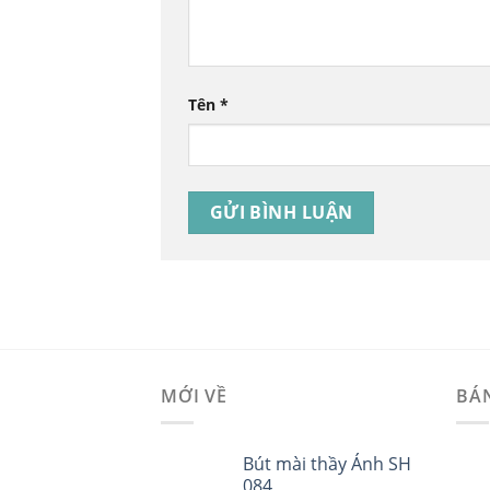
Tên
*
MỚI VỀ
BÁ
Bút mài thầy Ánh SH
084