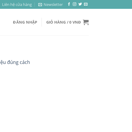
Liên hệ cửa hàng
Newsletter
ĐĂNG NHẬP
GIỎ HÀNG /
0
VNĐ
điệu đúng cách