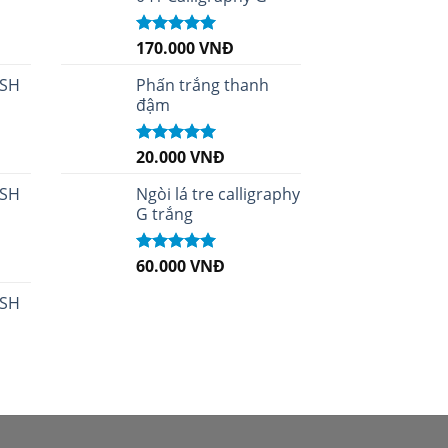
170.000
VNĐ
Được xếp
hạng
5.00
5
sao
 SH
Phấn trắng thanh
đậm
20.000
VNĐ
Được xếp
hạng
5.00
5
sao
 SH
Ngòi lá tre calligraphy
G trắng
60.000
VNĐ
Được xếp
hạng
5.00
5
sao
 SH