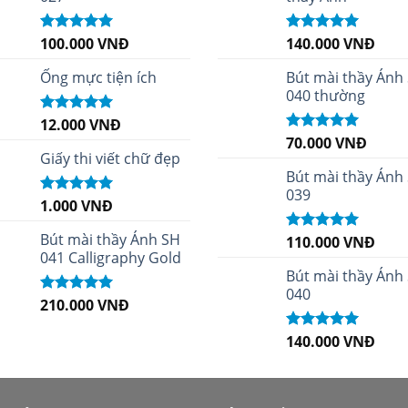
100.000
VNĐ
140.000
VNĐ
Được xếp
Được xếp
hạng
5.00
5
hạng
4.96
5
sao
sao
Ống mực tiện ích
Bút mài thầy Ánh
040 thường
12.000
VNĐ
Được xếp
hạng
5.00
5
70.000
VNĐ
Được xếp
sao
Giấy thi viết chữ đẹp
hạng
5.00
5
sao
Bút mài thầy Ánh
039
1.000
VNĐ
Được xếp
hạng
5.00
5
sao
Bút mài thầy Ánh SH
110.000
VNĐ
Được xếp
041 Calligraphy Gold
hạng
5.00
5
sao
Bút mài thầy Ánh
040
210.000
VNĐ
Được xếp
hạng
4.99
5
sao
140.000
VNĐ
Được xếp
hạng
5.00
5
sao