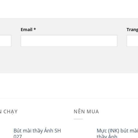
Email
*
Tran
N CHẠY
NÊN MUA
Bút mài thầy Ánh SH
Mực (INK) bút mà
027
thầy Ánh