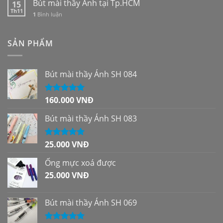
Bút mài thầy Ánh tại Tp.HCM
15
Th11
1
Bình luận
SẢN PHẨM
Bút mài thầy Ánh SH 084
160.000
VNĐ
Được xếp
hạng
5.00
5
sao
Bút mài thầy Ánh SH 083
25.000
VNĐ
Được xếp
hạng
5.00
5
sao
Ống mực xoá được
25.000
VNĐ
Bút mài thầy Ánh SH 069