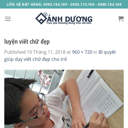
Skip
LIÊN HỆ ĐẶT HÀNG: 0983.184.169 - 0983.174.169 - 0888.184.169
to
content
luyện viết chữ đẹp
Published
10 Tháng 11, 2018
at
960 × 720
in
Bí quyết
giúp dạy viết chữ đẹp cho trẻ