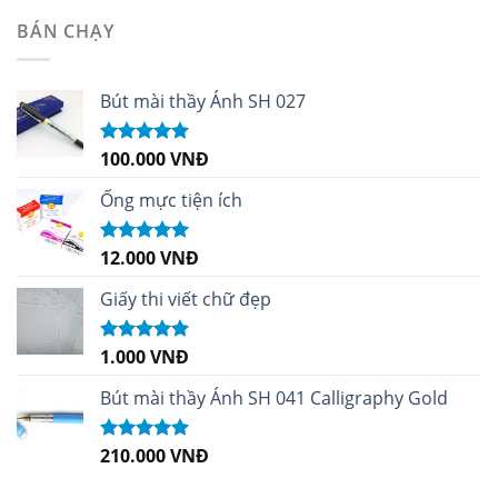
sao
BÁN CHẠY
Bút mài thầy Ánh SH 027
100.000
VNĐ
Được xếp
hạng
5.00
5
sao
Ống mực tiện ích
12.000
VNĐ
Được xếp
hạng
5.00
5
sao
Giấy thi viết chữ đẹp
1.000
VNĐ
Được xếp
hạng
5.00
5
sao
Bút mài thầy Ánh SH 041 Calligraphy Gold
210.000
VNĐ
Được xếp
hạng
4.99
5
sao