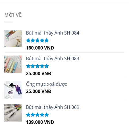
MỚI VỀ
Bút mài thầy Ánh SH 084
160.000
VNĐ
Được xếp
hạng
5.00
5
sao
Bút mài thầy Ánh SH 083
25.000
VNĐ
Được xếp
hạng
5.00
5
sao
Ống mực xoá được
25.000
VNĐ
Bút mài thầy Ánh SH 069
139.000
VNĐ
Được xếp
hạng
5.00
5