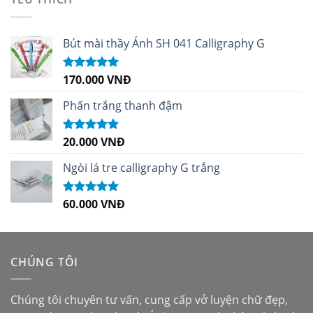
Bút mài thầy Ánh SH 041 Calligraphy G
170.000
VNĐ
Được xếp
hạng
5.00
5
sao
Phấn trắng thanh đậm
20.000
VNĐ
Được xếp
hạng
5.00
5
sao
Ngòi lá tre calligraphy G trắng
60.000
VNĐ
Được xếp
hạng
5.00
5
sao
CHÚNG TÔI
Chúng tôi chuyên tư vấn, cung cấp vở luyện chữ đẹp,