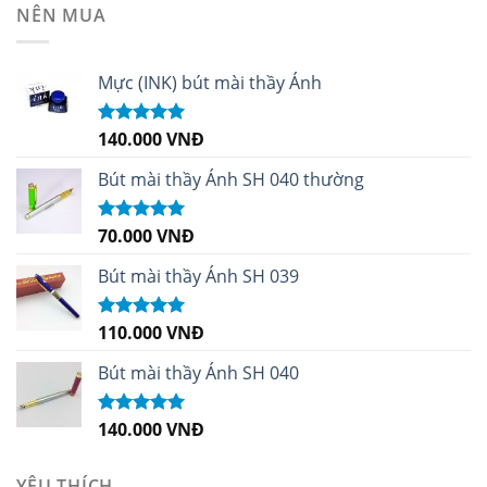
NÊN MUA
Mực (INK) bút mài thầy Ánh
140.000
VNĐ
Được xếp
hạng
4.96
5
sao
Bút mài thầy Ánh SH 040 thường
70.000
VNĐ
Được xếp
hạng
5.00
5
sao
Bút mài thầy Ánh SH 039
110.000
VNĐ
Được xếp
hạng
5.00
5
sao
Bút mài thầy Ánh SH 040
140.000
VNĐ
Được xếp
hạng
5.00
5
sao
YÊU THÍCH