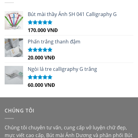
Bút mài thầy Ánh SH 041 Calligraphy G
170.000
VNĐ
Được xếp
hạng
5.00
5
sao
Phấn trắng thanh đậm
20.000
VNĐ
Được xếp
hạng
5.00
5
sao
Ngòi lá tre calligraphy G trắng
60.000
VNĐ
Được xếp
hạng
5.00
5
sao
CHÚNG TÔI
Chúng tôi chuyên tư vấn, cung cấp vở luyện chữ đẹp,
mực viết cao cấp,
Bút mài Ánh Dương
và phân phối
Bút