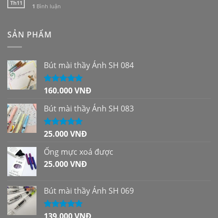
Th11
1
Bình luận
SẢN PHẨM
Bút mài thầy Ánh SH 084
160.000
VNĐ
Được xếp
hạng
5.00
5
sao
Bút mài thầy Ánh SH 083
25.000
VNĐ
Được xếp
hạng
5.00
5
sao
Ống mực xoá được
25.000
VNĐ
Bút mài thầy Ánh SH 069
139.000
VNĐ
Được xếp