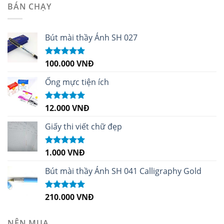
BÁN CHẠY
Bút mài thầy Ánh SH 027
100.000
VNĐ
Được xếp
hạng
5.00
5
sao
Ống mực tiện ích
12.000
VNĐ
Được xếp
hạng
5.00
5
sao
Giấy thi viết chữ đẹp
1.000
VNĐ
Được xếp
hạng
5.00
5
sao
Bút mài thầy Ánh SH 041 Calligraphy Gold
210.000
VNĐ
Được xếp
hạng
4.99
5
sao
NÊN MUA