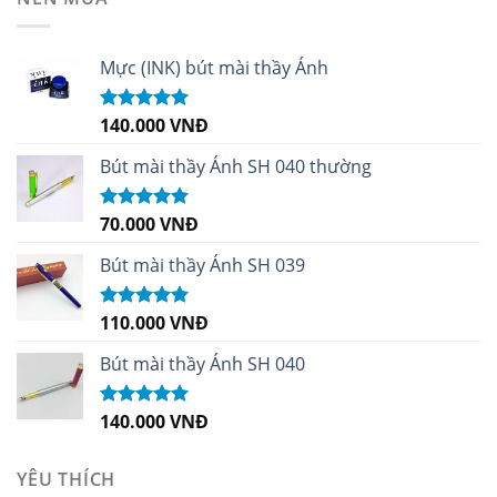
Mực (INK) bút mài thầy Ánh
140.000
VNĐ
Được xếp
hạng
4.96
5
sao
Bút mài thầy Ánh SH 040 thường
70.000
VNĐ
Được xếp
hạng
5.00
5
sao
Bút mài thầy Ánh SH 039
110.000
VNĐ
Được xếp
hạng
5.00
5
sao
Bút mài thầy Ánh SH 040
140.000
VNĐ
Được xếp
hạng
5.00
5
sao
YÊU THÍCH