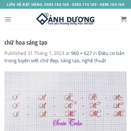
Skip
LIÊN HỆ ĐẶT HÀNG: 0983.184.169 - 0983.174.169 - 0888.184.169
to
content
chữ hoa sáng tạo
Published
31 Tháng 1, 2023
at
960 × 627
in
Điều cơ bản
trong luyện viết chữ đẹp, sáng tạo, nghệ thuật