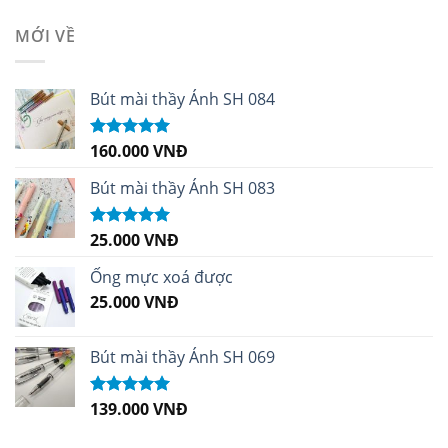
MỚI VỀ
Bút mài thầy Ánh SH 084
160.000
VNĐ
Được xếp
hạng
5.00
5
sao
Bút mài thầy Ánh SH 083
25.000
VNĐ
Được xếp
hạng
5.00
5
sao
Ống mực xoá được
25.000
VNĐ
Bút mài thầy Ánh SH 069
139.000
VNĐ
Được xếp
hạng
5.00
5
sao