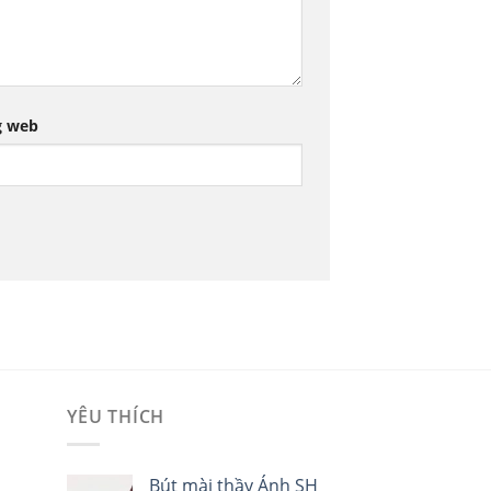
g web
YÊU THÍCH
i
Bút mài thầy Ánh SH