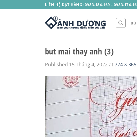
Skip
LIÊN HỆ ĐẶT HÀNG: 0983.184.169 - 0983.174.16
to
content
BÚ
but mai thay anh (3)
Published
15 Tháng 4, 2022
at
774 × 365