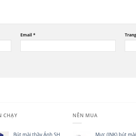
Email
*
Tran
N CHẠY
NÊN MUA
Bút mài thầy Ánh SH
Mực (INK) bút mà