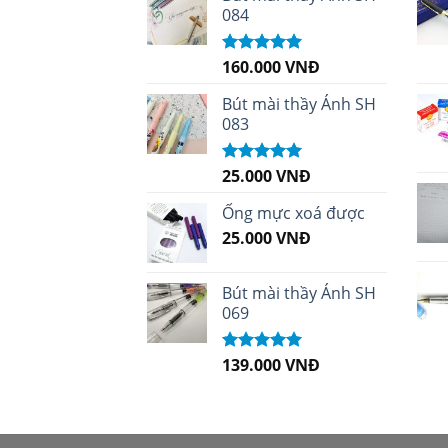
084
160.000
VNĐ
Được xếp
hạng
5.00
5
sao
Bút mài thầy Ánh SH
083
25.000
VNĐ
Được xếp
hạng
5.00
5
sao
Ống mực xoá được
25.000
VNĐ
Bút mài thầy Ánh SH
069
139.000
VNĐ
Được xếp
hạng
5.00
5
sao