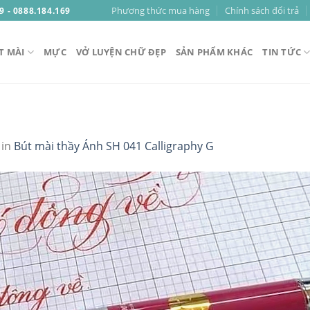
Phương thức mua hàng
Chính sách đổi trả
9 - 0888.184.169
T MÀI
MỰC
VỞ LUYỆN CHỮ ĐẸP
SẢN PHẨM KHÁC
TIN TỨC
in
Bút mài thầy Ánh SH 041 Calligraphy G