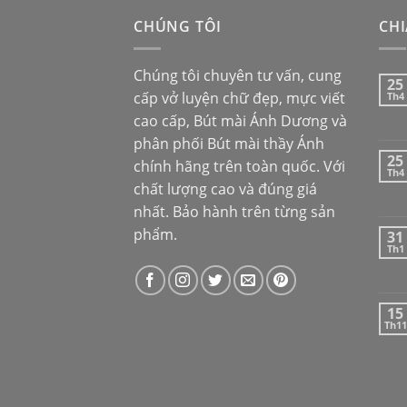
CHÚNG TÔI
CHI
Chúng tôi chuyên tư vấn, cung
25
cấp vở luyện chữ đẹp, mực viết
Th4
cao cấp,
Bút mài Ánh Dương
và
phân phối
Bút mài thầy Ánh
25
chính hãng trên toàn quốc. Với
Th4
chất lượng cao và đúng giá
nhất. Bảo hành trên từng sản
phẩm.
31
Th1
15
Th11