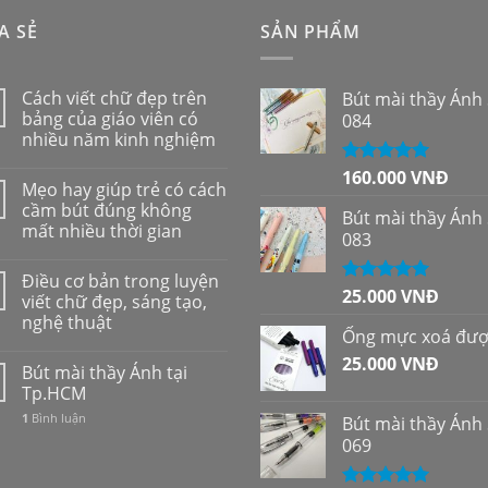
A SẺ
SẢN PHẨM
Cách viết chữ đẹp trên
Bút mài thầy Ánh
bảng của giáo viên có
084
nhiều năm kinh nghiệm
160.000
VNĐ
Được xếp
Mẹo hay giúp trẻ có cách
hạng
5.00
5
cầm bút đúng không
sao
Bút mài thầy Ánh
mất nhiều thời gian
083
Điều cơ bản trong luyện
25.000
VNĐ
Được xếp
viết chữ đẹp, sáng tạo,
hạng
5.00
5
nghệ thuật
sao
Ống mực xoá đư
25.000
VNĐ
Bút mài thầy Ánh tại
Tp.HCM
1
Bình luận
Bút mài thầy Ánh
069