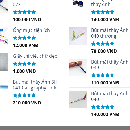
027
thầy Ánh
100.000
VNĐ
140.000
VNĐ
Được xếp
Được xếp
hạng
5.00
5
hạng
4.96
5
sao
sao
Ống mực tiện ích
Bút mài thầy Ánh
040 thường
12.000
VNĐ
Được xếp
hạng
5.00
5
70.000
VNĐ
Được xếp
sao
Giấy thi viết chữ đẹp
hạng
5.00
5
sao
Bút mài thầy Ánh
039
1.000
VNĐ
Được xếp
hạng
5.00
5
sao
Bút mài thầy Ánh SH
110.000
VNĐ
Được xếp
041 Calligraphy Gold
hạng
5.00
5
sao
Bút mài thầy Ánh
040
210.000
VNĐ
Được xếp
hạng
4.99
5
sao
140.000
VNĐ
Được xếp
hạng
5.00
5
sao