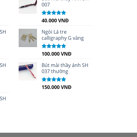
007
40.000
VNĐ
Được xếp
hạng
5.00
5
sao
 SH
Ngòi Lá tre
calligraphy G vàng
100.000
VNĐ
Được xếp
hạng
5.00
5
sao
 SH
Bút mài thầy ánh SH
037 thường
150.000
VNĐ
Được xếp
hạng
5.00
5
sao
 SH