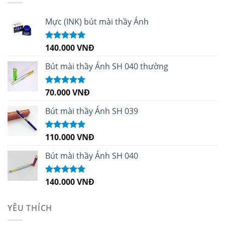
Mực (INK) bút mài thầy Ánh
140.000
VNĐ
Được xếp
hạng
4.96
5
sao
Bút mài thầy Ánh SH 040 thường
70.000
VNĐ
Được xếp
hạng
5.00
5
sao
Bút mài thầy Ánh SH 039
110.000
VNĐ
Được xếp
hạng
5.00
5
sao
Bút mài thầy Ánh SH 040
140.000
VNĐ
Được xếp
hạng
5.00
5
sao
YÊU THÍCH