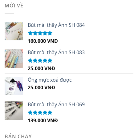
MỚI VỀ
Bút mài thầy Ánh SH 084
160.000
VNĐ
Được xếp
hạng
5.00
5
sao
Bút mài thầy Ánh SH 083
25.000
VNĐ
Được xếp
hạng
5.00
5
sao
Ống mực xoá được
25.000
VNĐ
Bút mài thầy Ánh SH 069
139.000
VNĐ
Được xếp
hạng
5.00
5
sao
BÁN CHẠY