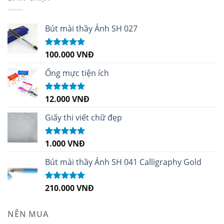
Bút mài thầy Ánh SH 027
100.000
VNĐ
Được xếp
hạng
5.00
5
sao
Ống mực tiện ích
12.000
VNĐ
Được xếp
hạng
5.00
5
sao
Giấy thi viết chữ đẹp
1.000
VNĐ
Được xếp
hạng
5.00
5
sao
Bút mài thầy Ánh SH 041 Calligraphy Gold
210.000
VNĐ
Được xếp
hạng
4.99
5
sao
NÊN MUA