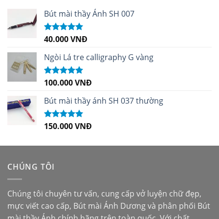
Bút mài thầy Ánh SH 007
40.000
VNĐ
Được xếp
hạng
5.00
5
sao
Ngòi Lá tre calligraphy G vàng
100.000
VNĐ
Được xếp
hạng
5.00
5
sao
Bút mài thầy ánh SH 037 thường
150.000
VNĐ
Được xếp
hạng
5.00
5
sao
CHÚNG TÔI
Chúng tôi chuyên tư vấn, cung cấp vở luyện chữ đẹp,
mực viết cao cấp,
Bút mài Ánh Dương
và phân phối
Bút
mài thầy Ánh
chính hãng trên toàn quốc. Với chất