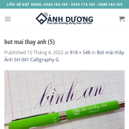
Skip
LIÊN HỆ ĐẶT HÀNG: 0983.184.169 - 0983.174.169 - 0888.184.169
to
content
but mai thay anh (5)
Published
15 Tháng 4, 2022
at
818 × 548
in
Bút mài thầy
Ánh SH 041 Calligraphy G