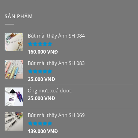
SẢN PHẨM
Bút mài thầy Ánh SH 084
160.000
VNĐ
Được xếp
hạng
5.00
5
sao
Bút mài thầy Ánh SH 083
25.000
VNĐ
Được xếp
hạng
5.00
5
sao
Ống mực xoá được
25.000
VNĐ
Bút mài thầy Ánh SH 069
139.000
VNĐ
Được xếp
hạng
5.00
5