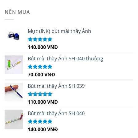
hạng
4.99
5
sao
NÊN MUA
Mực (INK) bút mài thầy Ánh
140.000
VNĐ
Được xếp
hạng
4.96
5
sao
Bút mài thầy Ánh SH 040 thường
70.000
VNĐ
Được xếp
hạng
5.00
5
sao
Bút mài thầy Ánh SH 039
110.000
VNĐ
Được xếp
hạng
5.00
5
sao
Bút mài thầy Ánh SH 040
140.000
VNĐ
Được xếp
hạng
5.00
5