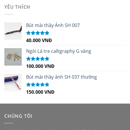
sao
YÊU THÍCH
Bút mài thầy Ánh SH 007
40.000
VNĐ
Được xếp
hạng
5.00
5
sao
Ngòi Lá tre calligraphy G vàng
100.000
VNĐ
Được xếp
hạng
5.00
5
sao
Bút mài thầy ánh SH 037 thường
150.000
VNĐ
Được xếp
hạng
5.00
5
sao
CHÚNG TÔI