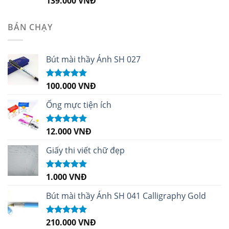
139.000
VNĐ
hạng
5.00
5
sao
BÁN CHẠY
Bút mài thầy Ánh SH 027
100.000
VNĐ
Được xếp
hạng
5.00
5
sao
Ống mực tiện ích
12.000
VNĐ
Được xếp
hạng
5.00
5
sao
Giấy thi viết chữ đẹp
1.000
VNĐ
Được xếp
hạng
5.00
5
sao
Bút mài thầy Ánh SH 041 Calligraphy Gold
210.000
VNĐ
Được xếp