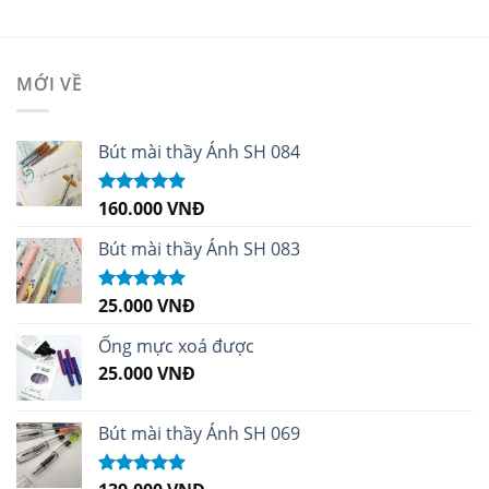
MỚI VỀ
Bút mài thầy Ánh SH 084
160.000
VNĐ
Được xếp
hạng
5.00
5
sao
Bút mài thầy Ánh SH 083
25.000
VNĐ
Được xếp
hạng
5.00
5
sao
Ống mực xoá được
25.000
VNĐ
Bút mài thầy Ánh SH 069
Được xếp