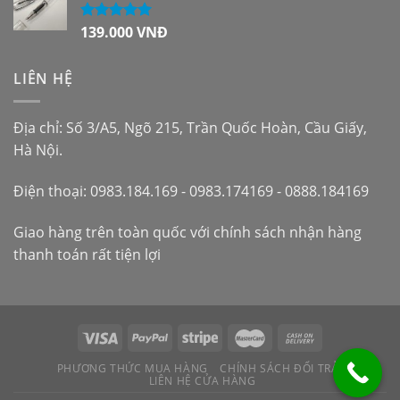
139.000
VNĐ
Được xếp
hạng
5.00
5
sao
LIÊN HỆ
Địa chỉ: Số 3/A5, Ngõ 215, Trần Quốc Hoàn, Cầu Giấy,
Hà Nội.
Điện thoại: 0983.184.169 - 0983.174169 - 0888.184169
Giao hàng trên toàn quốc với chính sách nhận hàng
thanh toán rất tiện lợi
PHƯƠNG THỨC MUA HÀNG
CHÍNH SÁCH ĐỔI TRẢ
LIÊN HỆ CỬA HÀNG