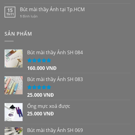
Bút mài thầy Ánh tại Tp.HCM
15
Th11
1
Bình luận
SẢN PHẨM
Bút mài thầy Ánh SH 084
160.000
VNĐ
Được xếp
hạng
5.00
5
sao
Bút mài thầy Ánh SH 083
25.000
VNĐ
Được xếp
hạng
5.00
5
sao
Ống mực xoá được
25.000
VNĐ
Bút mài thầy Ánh SH 069