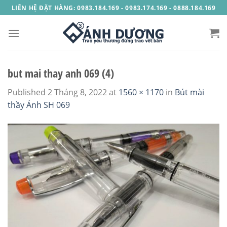
Skip
LIÊN HỆ ĐẶT HÀNG: 0983.184.169 - 0983.174.169 - 0888.184.169
to
content
but mai thay anh 069 (4)
Published
2 Tháng 8, 2022
at
1560 × 1170
in
Bút mài
thầy Ánh SH 069