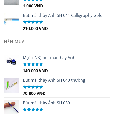
1.000
VNĐ
Được xếp
hạng
5.00
5
sao
Bút mài thầy Ánh SH 041 Calligraphy Gold
210.000
VNĐ
Được xếp
hạng
4.99
5
sao
NÊN MUA
Mực (INK) bút mài thầy Ánh
140.000
VNĐ
Được xếp
hạng
4.96
5
sao
Bút mài thầy Ánh SH 040 thường
70.000
VNĐ
Được xếp
hạng
5.00
5
sao
Bút mài thầy Ánh SH 039