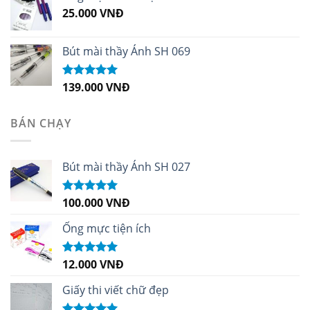
25.000
VNĐ
Bút mài thầy Ánh SH 069
139.000
VNĐ
Được xếp
hạng
5.00
5
sao
BÁN CHẠY
Bút mài thầy Ánh SH 027
100.000
VNĐ
Được xếp
hạng
5.00
5
sao
Ống mực tiện ích
12.000
VNĐ
Được xếp
hạng
5.00
5
sao
Giấy thi viết chữ đẹp