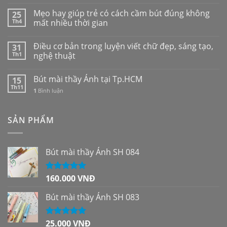
Mẹo hay giúp trẻ có cách cầm bút đúng không
25
Th4
mất nhiều thời gian
Điều cơ bản trong luyện viết chữ đẹp, sáng tạo,
31
Th1
nghệ thuật
Bút mài thầy Ánh tại Tp.HCM
15
Th11
1
Bình luận
SẢN PHẨM
Bút mài thầy Ánh SH 084
160.000
VNĐ
Được xếp
hạng
5.00
5
sao
Bút mài thầy Ánh SH 083
25.000
VNĐ
Được xếp