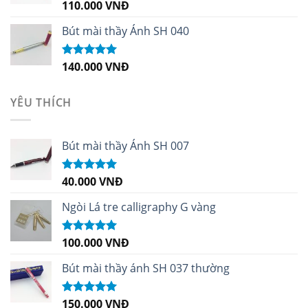
110.000
VNĐ
Được xếp
hạng
5.00
5
sao
Bút mài thầy Ánh SH 040
140.000
VNĐ
Được xếp
hạng
5.00
5
sao
YÊU THÍCH
Bút mài thầy Ánh SH 007
40.000
VNĐ
Được xếp
hạng
5.00
5
sao
Ngòi Lá tre calligraphy G vàng
100.000
VNĐ
Được xếp
hạng
5.00
5
sao
Bút mài thầy ánh SH 037 thường
150.000
VNĐ
Được xếp