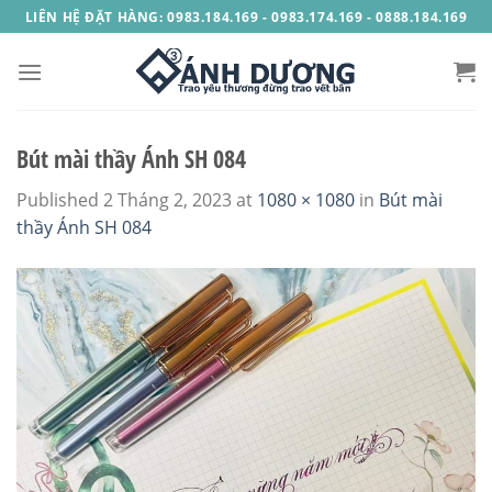
Skip
LIÊN HỆ ĐẶT HÀNG: 0983.184.169 - 0983.174.169 - 0888.184.169
to
content
Bút mài thầy Ánh SH 084
Published
2 Tháng 2, 2023
at
1080 × 1080
in
Bút mài
thầy Ánh SH 084