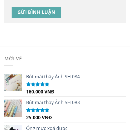
MỚI VỀ
Bút mài thầy Ánh SH 084
160.000
VNĐ
Được xếp
hạng
5.00
5
sao
Bút mài thầy Ánh SH 083
25.000
VNĐ
Được xếp
hạng
5.00
5
sao
Ống mực xoá được