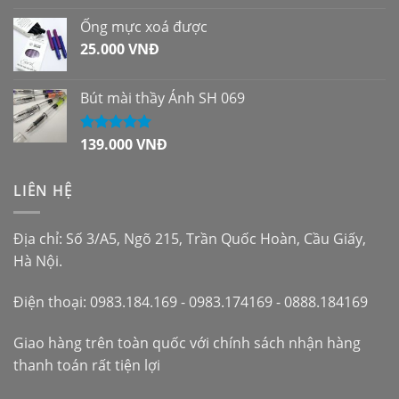
hạng
5.00
5
sao
Ống mực xoá được
25.000
VNĐ
Bút mài thầy Ánh SH 069
139.000
VNĐ
Được xếp
hạng
5.00
5
sao
LIÊN HỆ
Địa chỉ: Số 3/A5, Ngõ 215, Trần Quốc Hoàn, Cầu Giấy,
Hà Nội.
Điện thoại: 0983.184.169 - 0983.174169 - 0888.184169
Giao hàng trên toàn quốc với chính sách nhận hàng
thanh toán rất tiện lợi