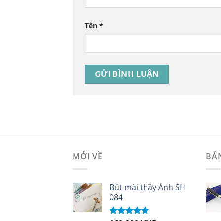
Tên
*
MỚI VỀ
BÁ
Bút mài thầy Ánh SH
084