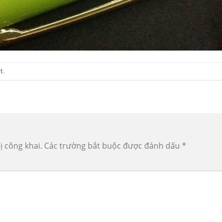
t
.
ị công khai.
Các trường bắt buộc được đánh dấu
*