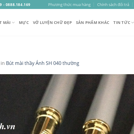
Phương thức mua hàng
Chính sách đổi trả
9 - 0888.184.169
T MÀI
MỰC
VỞ LUYỆN CHỮ ĐẸP
SẢN PHẨM KHÁC
TIN TỨC
in
Bút mài thầy Ánh SH 040 thường