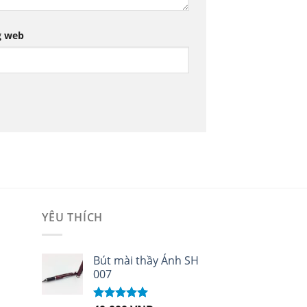
g web
YÊU THÍCH
i
Bút mài thầy Ánh SH
007