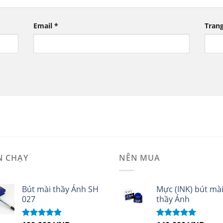
Email
*
Tran
N CHẠY
NÊN MUA
Bút mài thầy Ánh SH
Mực (INK) bút mà
027
thầy Ánh