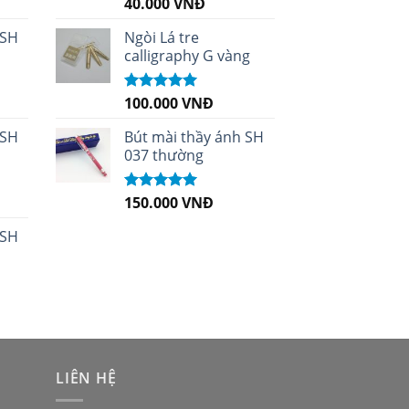
40.000
VNĐ
Được xếp
hạng
5.00
5
sao
 SH
Ngòi Lá tre
calligraphy G vàng
100.000
VNĐ
Được xếp
hạng
5.00
5
sao
 SH
Bút mài thầy ánh SH
037 thường
150.000
VNĐ
Được xếp
hạng
5.00
5
sao
 SH
LIÊN HỆ