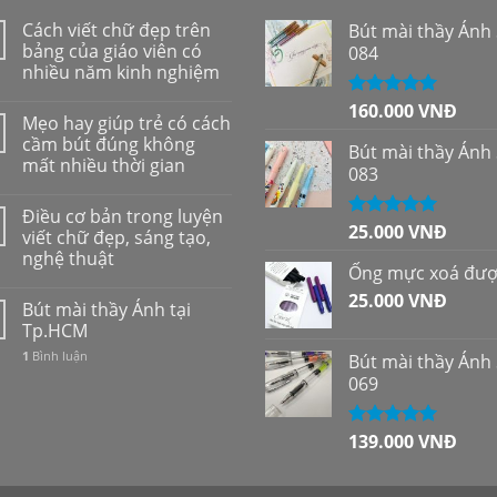
Cách viết chữ đẹp trên
Bút mài thầy Ánh
bảng của giáo viên có
084
nhiều năm kinh nghiệm
160.000
VNĐ
Được xếp
Mẹo hay giúp trẻ có cách
hạng
5.00
5
cầm bút đúng không
sao
Bút mài thầy Ánh
mất nhiều thời gian
083
Điều cơ bản trong luyện
25.000
VNĐ
Được xếp
viết chữ đẹp, sáng tạo,
hạng
5.00
5
nghệ thuật
sao
Ống mực xoá đư
25.000
VNĐ
Bút mài thầy Ánh tại
Tp.HCM
1
Bình luận
Bút mài thầy Ánh
069
139.000
VNĐ
Được xếp
hạng
5.00
5
sao