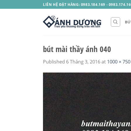
Skip
LIÊN HỆ ĐẶT HÀNG: 0983.184.169 - 0983.174.16
to
content
BÚ
bút mài thầy ánh 040
Published
6 Tháng 3, 2016
at
1000 × 750