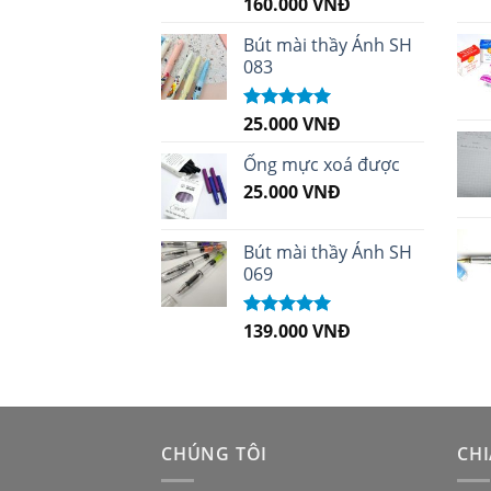
160.000
VNĐ
Được xếp
hạng
5.00
5
sao
Bút mài thầy Ánh SH
083
25.000
VNĐ
Được xếp
hạng
5.00
5
sao
Ống mực xoá được
25.000
VNĐ
Bút mài thầy Ánh SH
069
139.000
VNĐ
Được xếp
hạng
5.00
5
sao
CHÚNG TÔI
CHI