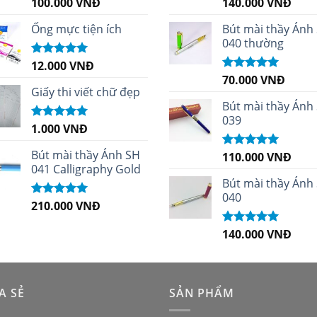
100.000
VNĐ
140.000
VNĐ
Được xếp
Được xếp
hạng
5.00
5
hạng
4.96
5
sao
sao
Ống mực tiện ích
Bút mài thầy Ánh
040 thường
12.000
VNĐ
Được xếp
hạng
5.00
5
70.000
VNĐ
Được xếp
sao
Giấy thi viết chữ đẹp
hạng
5.00
5
sao
Bút mài thầy Ánh
039
1.000
VNĐ
Được xếp
hạng
5.00
5
sao
Bút mài thầy Ánh SH
110.000
VNĐ
Được xếp
041 Calligraphy Gold
hạng
5.00
5
sao
Bút mài thầy Ánh
040
210.000
VNĐ
Được xếp
hạng
4.99
5
sao
140.000
VNĐ
Được xếp
hạng
5.00
5
sao
A SẺ
SẢN PHẨM