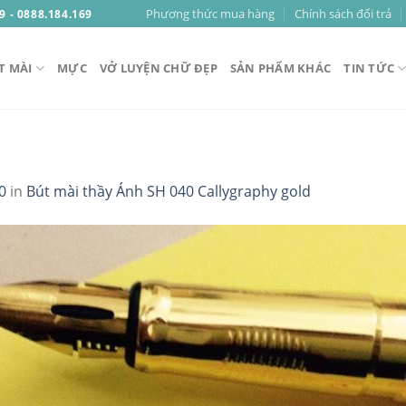
Phương thức mua hàng
Chính sách đổi trả
9 - 0888.184.169
T MÀI
MỰC
VỞ LUYỆN CHỮ ĐẸP
SẢN PHẨM KHÁC
TIN TỨC
0
in
Bút mài thầy Ánh SH 040 Callygraphy gold