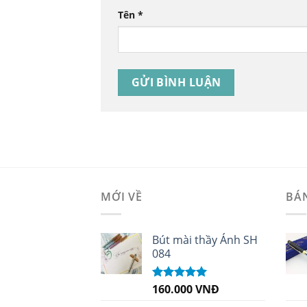
Tên
*
MỚI VỀ
BÁ
Bút mài thầy Ánh SH
084
160.000
VNĐ
Được xếp
hạng
5.00
5