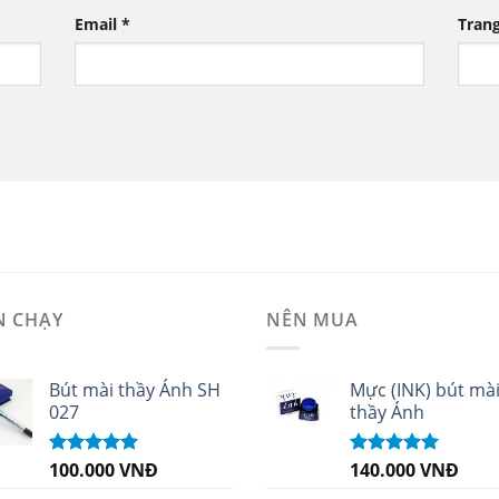
Email
*
Tran
N CHẠY
NÊN MUA
Bút mài thầy Ánh SH
Mực (INK) bút mà
027
thầy Ánh
100.000
VNĐ
140.000
VNĐ
Được xếp
Được xếp
hạng
5.00
5
hạng
4.96
5