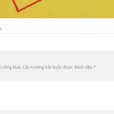
t
.
ị công khai.
Các trường bắt buộc được đánh dấu
*