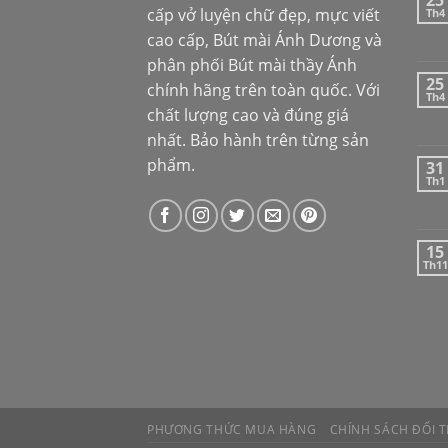
25
cấp vở luyện chữ đẹp, mực viết
Th4
cao cấp,
Bút mài Ánh Dương
và
phân phối
Bút mài thầy Ánh
25
chính hãng trên toàn quốc. Với
Th4
chất lượng cao và đúng giá
nhất. Bảo hành trên từng sản
phẩm.
31
Th1
15
Th11
PHƯƠNG THỨC MUA HÀNG
CHÍNH SÁCH ĐỔI T