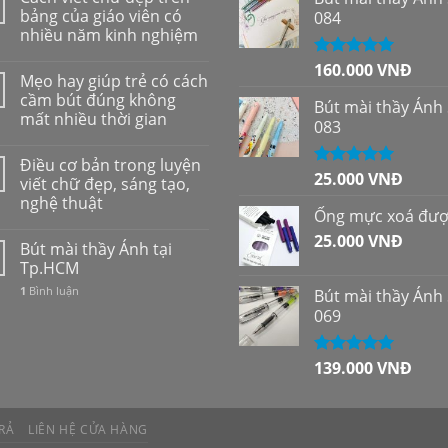
bảng của giáo viên có
084
nhiều năm kinh nghiệm
160.000
VNĐ
Được xếp
Mẹo hay giúp trẻ có cách
hạng
5.00
5
cầm bút đúng không
sao
Bút mài thầy Ánh
mất nhiều thời gian
083
Điều cơ bản trong luyện
25.000
VNĐ
Được xếp
viết chữ đẹp, sáng tạo,
hạng
5.00
5
nghệ thuật
sao
Ống mực xoá đư
25.000
VNĐ
Bút mài thầy Ánh tại
Tp.HCM
1
Bình luận
Bút mài thầy Ánh
069
139.000
VNĐ
Được xếp
hạng
5.00
5
sao
RẢ
LIÊN HỆ CỬA HÀNG