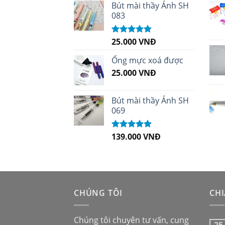
sao
Bút mài thầy Ánh SH
083
25.000
VNĐ
Được xếp
hạng
5.00
5
sao
Ống mực xoá được
25.000
VNĐ
Bút mài thầy Ánh SH
069
139.000
VNĐ
Được xếp
hạng
5.00
5
sao
CHÚNG TÔI
CHI
Chúng tôi chuyên tư vấn, cung