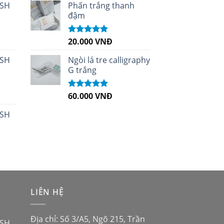
sao
 SH
Phấn trắng thanh
đậm
20.000
VNĐ
Được xếp
hạng
5.00
5
sao
 SH
Ngòi lá tre calligraphy
G trắng
60.000
VNĐ
Được xếp
hạng
5.00
5
sao
 SH
LIÊN HỆ
Địa chỉ: Số 3/A5, Ngõ 215, Trần
 SH