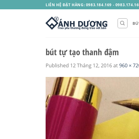
Skip
LIÊN HỆ ĐẶT HÀNG: 0983.184.169 - 0983.174.16
to
content
BÚ
bút tự tạo thanh đậm
Published
12 Tháng 12, 2016
at
960 × 72