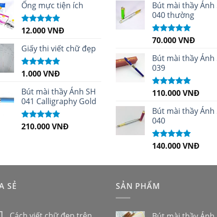
sao
sao
Ống mực tiện ích
Bút mài thầy Ánh
040 thường
12.000
VNĐ
Được xếp
hạng
5.00
5
70.000
VNĐ
Được xếp
sao
Giấy thi viết chữ đẹp
hạng
5.00
5
sao
Bút mài thầy Ánh
039
1.000
VNĐ
Được xếp
hạng
5.00
5
sao
Bút mài thầy Ánh SH
110.000
VNĐ
Được xếp
041 Calligraphy Gold
hạng
5.00
5
sao
Bút mài thầy Ánh
040
210.000
VNĐ
Được xếp
hạng
4.99
5
sao
140.000
VNĐ
Được xếp
hạng
5.00
5
sao
A SẺ
SẢN PHẨM
Cách viết chữ đẹp trên
Bút mài thầy Ánh