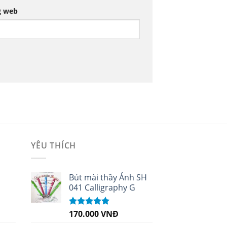
g web
YÊU THÍCH
i
Bút mài thầy Ánh SH
041 Calligraphy G
170.000
VNĐ
Được xếp
hạng
5.00
5