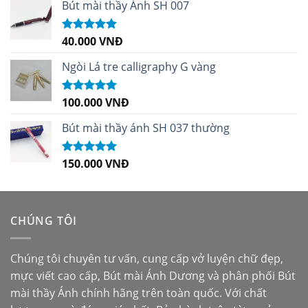
Bút mài thầy Ánh SH 007
40.000
VNĐ
Được xếp
hạng
5.00
5
sao
Ngòi Lá tre calligraphy G vàng
100.000
VNĐ
Được xếp
hạng
5.00
5
sao
Bút mài thầy ánh SH 037 thường
150.000
VNĐ
Được xếp
hạng
5.00
5
sao
CHÚNG TÔI
Chúng tôi chuyên tư vấn, cung cấp vở luyện chữ đẹp,
mực viết cao cấp,
Bút mài Ánh Dương
và phân phối
Bút
mài thầy Ánh
chính hãng trên toàn quốc. Với chất