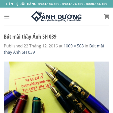
Skip
LIÊN HỆ ĐẶT HÀNG: 0983.184.169 - 0983.174.169 - 0888.184.169
to
content
Bút mài thầy Ánh SH 039
Published
22 Tháng 12, 2016
at
1000 × 563
in
Bút mài
thầy Ánh SH 039