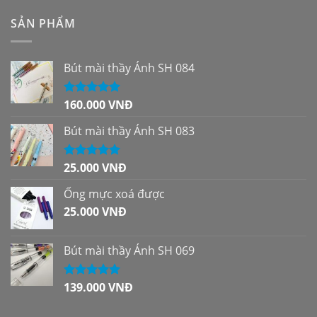
SẢN PHẨM
Bút mài thầy Ánh SH 084
160.000
VNĐ
Được xếp
hạng
5.00
5
sao
Bút mài thầy Ánh SH 083
25.000
VNĐ
Được xếp
hạng
5.00
5
sao
Ống mực xoá được
25.000
VNĐ
Bút mài thầy Ánh SH 069
139.000
VNĐ
Được xếp
hạng
5.00
5
sao