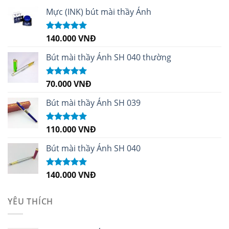
Mực (INK) bút mài thầy Ánh
140.000
VNĐ
Được xếp
hạng
4.96
5
sao
Bút mài thầy Ánh SH 040 thường
70.000
VNĐ
Được xếp
hạng
5.00
5
sao
Bút mài thầy Ánh SH 039
110.000
VNĐ
Được xếp
hạng
5.00
5
sao
Bút mài thầy Ánh SH 040
140.000
VNĐ
Được xếp
hạng
5.00
5
sao
YÊU THÍCH