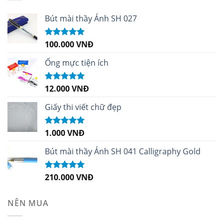
Bút mài thầy Ánh SH 027
100.000
VNĐ
Được xếp
hạng
5.00
5
sao
Ống mực tiện ích
12.000
VNĐ
Được xếp
hạng
5.00
5
sao
Giấy thi viết chữ đẹp
1.000
VNĐ
Được xếp
hạng
5.00
5
sao
Bút mài thầy Ánh SH 041 Calligraphy Gold
210.000
VNĐ
Được xếp
hạng
4.99
5
sao
NÊN MUA