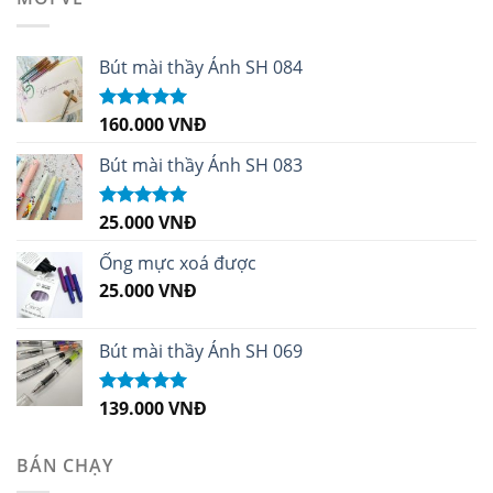
Bút mài thầy Ánh SH 084
160.000
VNĐ
Được xếp
hạng
5.00
5
sao
Bút mài thầy Ánh SH 083
25.000
VNĐ
Được xếp
hạng
5.00
5
sao
Ống mực xoá được
25.000
VNĐ
Bút mài thầy Ánh SH 069
139.000
VNĐ
Được xếp
hạng
5.00
5
sao
BÁN CHẠY