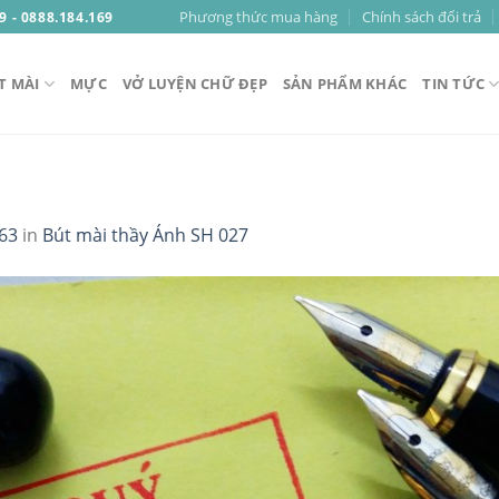
Phương thức mua hàng
Chính sách đổi trả
9 - 0888.184.169
T MÀI
MỰC
VỞ LUYỆN CHỮ ĐẸP
SẢN PHẨM KHÁC
TIN TỨC
63
in
Bút mài thầy Ánh SH 027