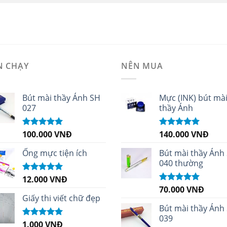
N CHẠY
NÊN MUA
Bút mài thầy Ánh SH
Mực (INK) bút mà
027
thầy Ánh
100.000
VNĐ
140.000
VNĐ
Được xếp
Được xếp
hạng
5.00
5
hạng
4.96
5
sao
sao
Ống mực tiện ích
Bút mài thầy Ánh
040 thường
12.000
VNĐ
Được xếp
hạng
5.00
5
70.000
VNĐ
Được xếp
sao
Giấy thi viết chữ đẹp
hạng
5.00
5
sao
Bút mài thầy Ánh
039
1.000
VNĐ
Được xếp