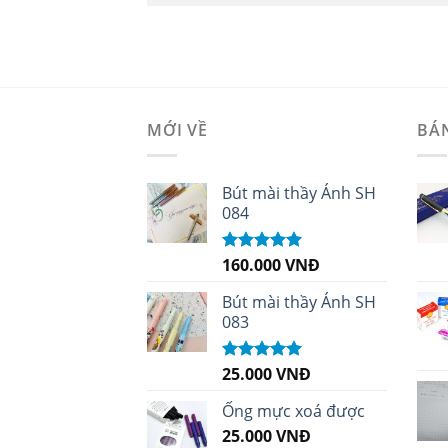
MỚI VỀ
BÁ
Bút mài thầy Ánh SH
084
160.000
VNĐ
Được xếp
hạng
5.00
5
sao
Bút mài thầy Ánh SH
083
25.000
VNĐ
Được xếp
hạng
5.00
5
sao
Ống mực xoá được
25.000
VNĐ