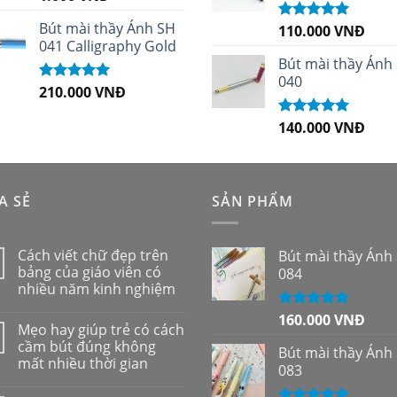
hạng
5.00
5
sao
Bút mài thầy Ánh SH
110.000
VNĐ
Được xếp
041 Calligraphy Gold
hạng
5.00
5
sao
Bút mài thầy Ánh
040
210.000
VNĐ
Được xếp
hạng
4.99
5
sao
140.000
VNĐ
Được xếp
hạng
5.00
5
sao
A SẺ
SẢN PHẨM
Cách viết chữ đẹp trên
Bút mài thầy Ánh
bảng của giáo viên có
084
nhiều năm kinh nghiệm
160.000
VNĐ
Được xếp
Mẹo hay giúp trẻ có cách
hạng
5.00
5
cầm bút đúng không
sao
Bút mài thầy Ánh
mất nhiều thời gian
083