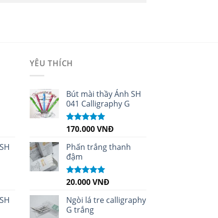
YÊU THÍCH
i
Bút mài thầy Ánh SH
041 Calligraphy G
170.000
VNĐ
Được xếp
hạng
5.00
5
sao
 SH
Phấn trắng thanh
đậm
20.000
VNĐ
Được xếp
hạng
5.00
5
sao
 SH
Ngòi lá tre calligraphy
G trắng