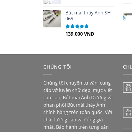
Bút mài thầy Ánh SH
069
139.000
VNĐ
Được xếp
hạng
5.00
5
sao
CHÚNG TÔI
CHI
Chúng tôi chuyên tư vấn, cung
25
cấp vở luyện chữ đẹp, mực viết
Th4
cao cấp,
Bút mài Ánh Dương
và
phân phối
Bút mài thầy Ánh
25
chính hãng trên toàn quốc. Với
Th4
chất lượng cao và đúng giá
nhất. Bảo hành trên từng sản