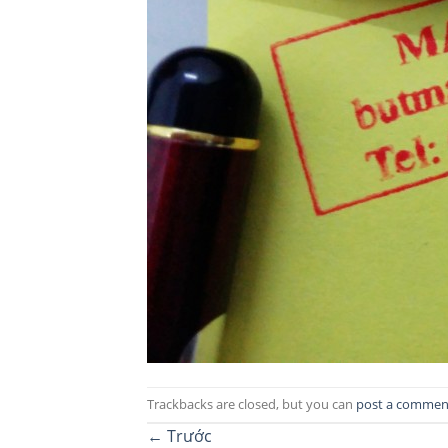
Trackbacks are closed, but you can
post a commen
←
Trước