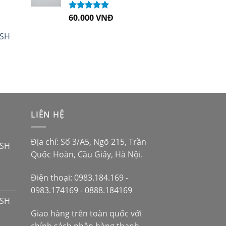
60.000
VNĐ
Được xếp
hạng
5.00
5
sao
 SH
LIÊN HỆ
Địa chỉ: Số 3/A5, Ngõ 215, Trần
 SH
Quốc Hoàn, Cầu Giấy, Hà Nội.
Điện thoại: 0983.184.169 -
0983.174169 - 0888.184169
 SH
Giao hàng trên toàn quốc với
chính sách nhận hàng thanh