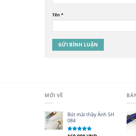
Tên
*
MỚI VỀ
BÁ
Bút mài thầy Ánh SH
084
Được xếp