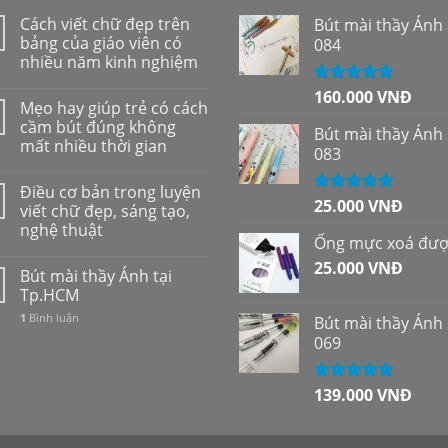
Cách viết chữ đẹp trên
Bút mài thầy Ánh
bảng của giáo viên có
084
nhiều năm kinh nghiệm
160.000
VNĐ
Được xếp
Mẹo hay giúp trẻ có cách
hạng
5.00
5
cầm bút đúng không
sao
Bút mài thầy Ánh
mất nhiều thời gian
083
Điều cơ bản trong luyện
25.000
VNĐ
Được xếp
viết chữ đẹp, sáng tạo,
hạng
5.00
5
nghệ thuật
sao
Ống mực xoá đư
25.000
VNĐ
Bút mài thầy Ánh tại
Tp.HCM
1
Bình luận
Bút mài thầy Ánh
069
139.000
VNĐ
Được xếp
hạng
5.00
5
sao