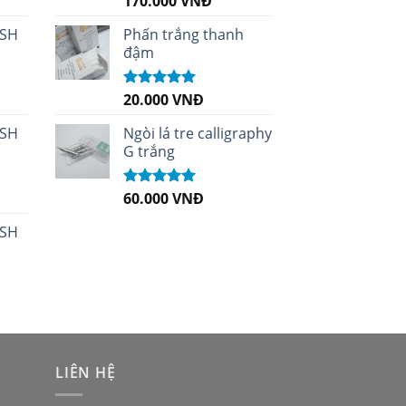
170.000
VNĐ
hạng
5.00
5
sao
 SH
Phấn trắng thanh
đậm
20.000
VNĐ
Được xếp
hạng
5.00
5
sao
 SH
Ngòi lá tre calligraphy
G trắng
60.000
VNĐ
Được xếp
hạng
5.00
5
sao
 SH
LIÊN HỆ