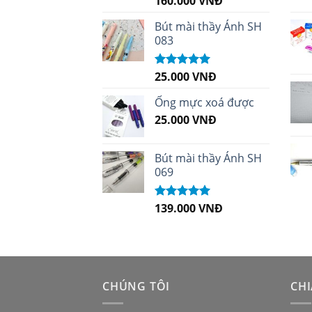
160.000
VNĐ
hạng
5.00
5
sao
Bút mài thầy Ánh SH
083
25.000
VNĐ
Được xếp
hạng
5.00
5
sao
Ống mực xoá được
25.000
VNĐ
Bút mài thầy Ánh SH
069
139.000
VNĐ
Được xếp
hạng
5.00
5
sao
CHÚNG TÔI
CHI