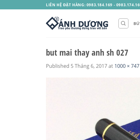
Skip
LIÊN HỆ ĐẶT HÀNG: 0983.184.169 - 0983.174.16
to
content
BÚ
but mai thay anh sh 027
Published
5 Tháng 6, 2017
at
1000 × 747