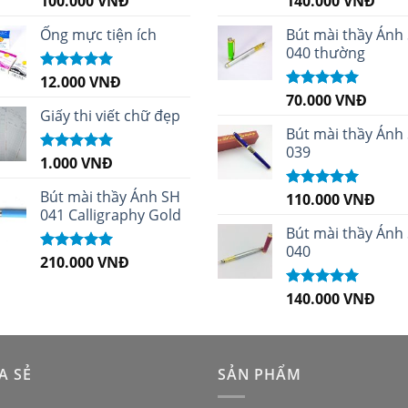
100.000
VNĐ
140.000
VNĐ
hạng
5.00
5
hạng
4.96
5
sao
sao
Ống mực tiện ích
Bút mài thầy Ánh
040 thường
12.000
VNĐ
Được xếp
hạng
5.00
5
70.000
VNĐ
Được xếp
sao
Giấy thi viết chữ đẹp
hạng
5.00
5
sao
Bút mài thầy Ánh
039
1.000
VNĐ
Được xếp
hạng
5.00
5
sao
Bút mài thầy Ánh SH
110.000
VNĐ
Được xếp
041 Calligraphy Gold
hạng
5.00
5
sao
Bút mài thầy Ánh
040
210.000
VNĐ
Được xếp
hạng
4.99
5
sao
140.000
VNĐ
Được xếp
hạng
5.00
5
sao
A SẺ
SẢN PHẨM