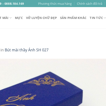
Phương thức mua hàng
Chính sách đổi trả
9 - 0888.184.169
T MÀI
MỰC
VỞ LUYỆN CHỮ ĐẸP
SẢN PHẨM KHÁC
TIN TỨC
in
Bút mài thầy Ánh SH 027