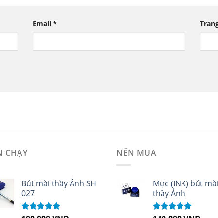
Email
*
Tran
N CHẠY
NÊN MUA
Bút mài thầy Ánh SH
Mực (INK) bút mà
027
thầy Ánh
Được xếp
Được xếp