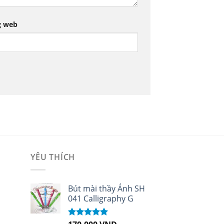
g web
YÊU THÍCH
i
Bút mài thầy Ánh SH
041 Calligraphy G
Được xếp