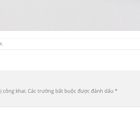
t
.
ị công khai.
Các trường bắt buộc được đánh dấu
*