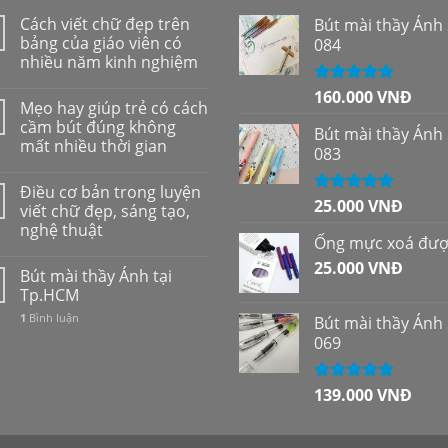
Cách viết chữ đẹp trên
Bút mài thầy Ánh
bảng của giáo viên có
084
nhiều năm kinh nghiệm
160.000
VNĐ
Được xếp
Mẹo hay giúp trẻ có cách
hạng
5.00
5
cầm bút đúng không
sao
Bút mài thầy Ánh
mất nhiều thời gian
083
Điều cơ bản trong luyện
25.000
VNĐ
Được xếp
viết chữ đẹp, sáng tạo,
hạng
5.00
5
nghệ thuật
sao
Ống mực xoá đư
25.000
VNĐ
Bút mài thầy Ánh tại
Tp.HCM
1
Bình luận
Bút mài thầy Ánh
069
139.000
VNĐ
Được xếp
hạng
5.00
5
sao