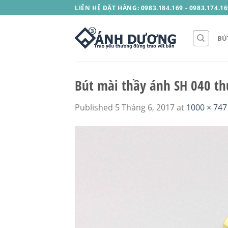
Skip
LIÊN HỆ ĐẶT HÀNG: 0983.184.169 - 0983.174.16
to
content
BÚ
Bút mài thầy ánh SH 040 t
Published
5 Tháng 6, 2017
at
1000 × 747