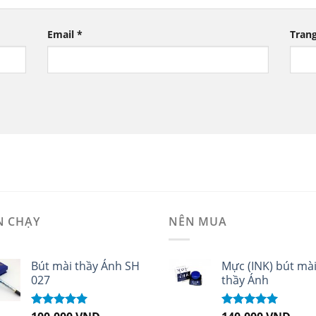
Email
*
Tran
N CHẠY
NÊN MUA
Bút mài thầy Ánh SH
Mực (INK) bút mà
027
thầy Ánh
Được xếp
Được xếp