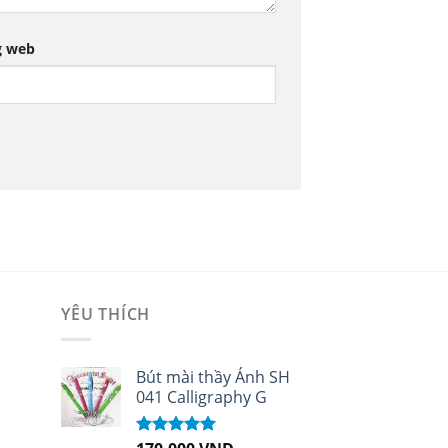
g web
YÊU THÍCH
i
Bút mài thầy Ánh SH
041 Calligraphy G
Được xếp