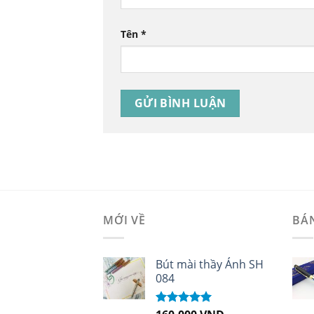
Tên
*
MỚI VỀ
BÁ
Bút mài thầy Ánh SH
084
Được xếp