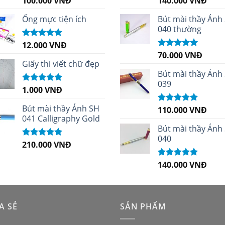
100.000
VNĐ
140.000
VNĐ
hạng
5.00
5
hạng
4.96
5
sao
sao
Ống mực tiện ích
Bút mài thầy Ánh
040 thường
12.000
VNĐ
Được xếp
hạng
5.00
5
70.000
VNĐ
Được xếp
sao
Giấy thi viết chữ đẹp
hạng
5.00
5
sao
Bút mài thầy Ánh
039
1.000
VNĐ
Được xếp
hạng
5.00
5
sao
Bút mài thầy Ánh SH
110.000
VNĐ
Được xếp
041 Calligraphy Gold
hạng
5.00
5
sao
Bút mài thầy Ánh
040
210.000
VNĐ
Được xếp
hạng
4.99
5
sao
140.000
VNĐ
Được xếp
hạng
5.00
5
sao
A SẺ
SẢN PHẨM