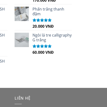
170.000
VNĐ
hạng
5.00
5
sao
 SH
Phấn trắng thanh
đậm
20.000
VNĐ
Được xếp
hạng
5.00
5
sao
 SH
Ngòi lá tre calligraphy
G trắng
60.000
VNĐ
Được xếp
hạng
5.00
5
sao
 SH
LIÊN HỆ