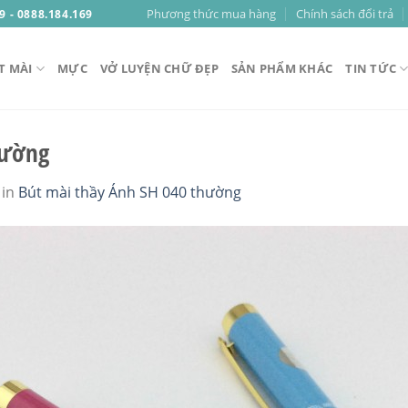
Phương thức mua hàng
Chính sách đổi trả
9 - 0888.184.169
T MÀI
MỰC
VỞ LUYỆN CHỮ ĐẸP
SẢN PHẨM KHÁC
TIN TỨC
hường
in
Bút mài thầy Ánh SH 040 thường