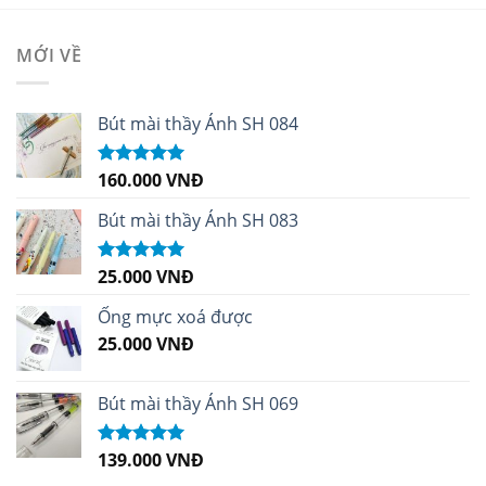
MỚI VỀ
Bút mài thầy Ánh SH 084
160.000
VNĐ
Được xếp
hạng
5.00
5
sao
Bút mài thầy Ánh SH 083
25.000
VNĐ
Được xếp
hạng
5.00
5
sao
Ống mực xoá được
25.000
VNĐ
Bút mài thầy Ánh SH 069
139.000
VNĐ
Được xếp
hạng
5.00
5