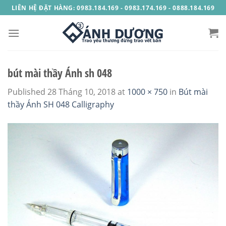
Skip
LIÊN HỆ ĐẶT HÀNG: 0983.184.169 - 0983.174.169 - 0888.184.169
to
content
bút mài thầy Ánh sh 048
Published
28 Tháng 10, 2018
at
1000 × 750
in
Bút mài
thầy Ánh SH 048 Calligraphy