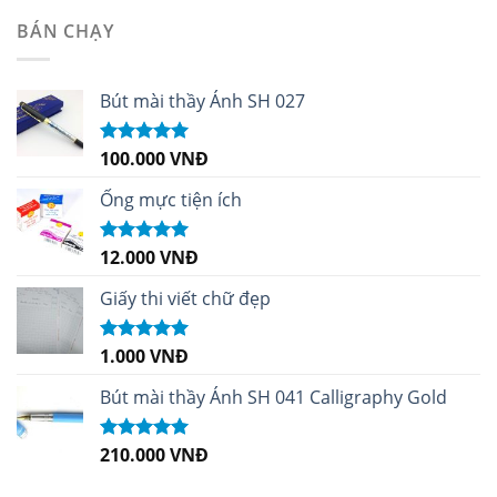
sao
BÁN CHẠY
Bút mài thầy Ánh SH 027
100.000
VNĐ
Được xếp
hạng
5.00
5
sao
Ống mực tiện ích
12.000
VNĐ
Được xếp
hạng
5.00
5
sao
Giấy thi viết chữ đẹp
1.000
VNĐ
Được xếp
hạng
5.00
5
sao
Bút mài thầy Ánh SH 041 Calligraphy Gold
210.000
VNĐ
Được xếp
hạng
4.99
5
sao