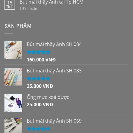
Bút mài thầy Ánh tại Tp.HCM
15
Th11
1
Bình luận
SẢN PHẨM
Bút mài thầy Ánh SH 084
160.000
VNĐ
Được xếp
hạng
5.00
5
sao
Bút mài thầy Ánh SH 083
25.000
VNĐ
Được xếp
hạng
5.00
5
sao
Ống mực xoá được
25.000
VNĐ
Bút mài thầy Ánh SH 069