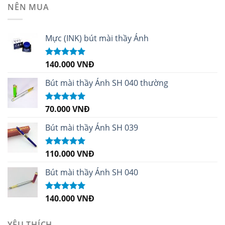
NÊN MUA
Mực (INK) bút mài thầy Ánh
140.000
VNĐ
Được xếp
hạng
4.96
5
sao
Bút mài thầy Ánh SH 040 thường
70.000
VNĐ
Được xếp
hạng
5.00
5
sao
Bút mài thầy Ánh SH 039
110.000
VNĐ
Được xếp
hạng
5.00
5
sao
Bút mài thầy Ánh SH 040
140.000
VNĐ
Được xếp
hạng
5.00
5
sao
YÊU THÍCH