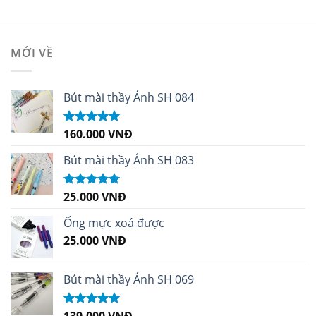
MỚI VỀ
Bút mài thầy Ánh SH 084
160.000
VNĐ
Được xếp
hạng
5.00
5
sao
Bút mài thầy Ánh SH 083
25.000
VNĐ
Được xếp
hạng
5.00
5
sao
Ống mực xoá được
25.000
VNĐ
Bút mài thầy Ánh SH 069
139.000
VNĐ
Được xếp