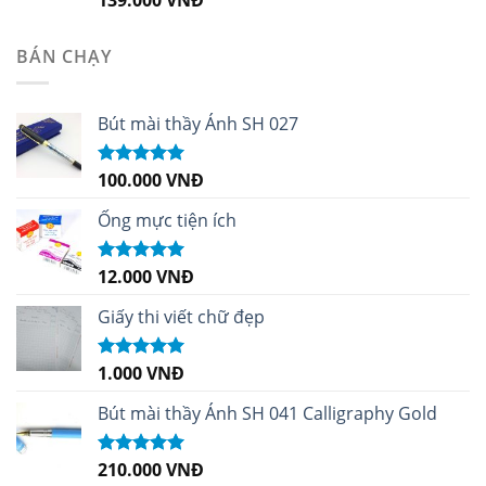
hạng
5.00
5
sao
BÁN CHẠY
Bút mài thầy Ánh SH 027
100.000
VNĐ
Được xếp
hạng
5.00
5
sao
Ống mực tiện ích
12.000
VNĐ
Được xếp
hạng
5.00
5
sao
Giấy thi viết chữ đẹp
1.000
VNĐ
Được xếp
hạng
5.00
5
sao
Bút mài thầy Ánh SH 041 Calligraphy Gold
210.000
VNĐ
Được xếp
hạng
4.99
5