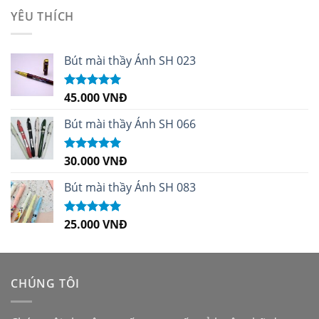
sao
YÊU THÍCH
Bút mài thầy Ánh SH 023
45.000
VNĐ
Được xếp
hạng
5.00
5
sao
Bút mài thầy Ánh SH 066
30.000
VNĐ
Được xếp
hạng
5.00
5
sao
Bút mài thầy Ánh SH 083
25.000
VNĐ
Được xếp
hạng
5.00
5
sao
CHÚNG TÔI