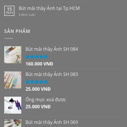
Bút mài thầy Ánh tại Tp.HCM
15
Th11
1
Bình luận
SẢN PHẨM
Bút mài thầy Ánh SH 084
160.000
VNĐ
Được xếp
hạng
5.00
5
sao
Bút mài thầy Ánh SH 083
25.000
VNĐ
Được xếp
hạng
5.00
5
sao
Ống mực xoá được
25.000
VNĐ
Bút mài thầy Ánh SH 069