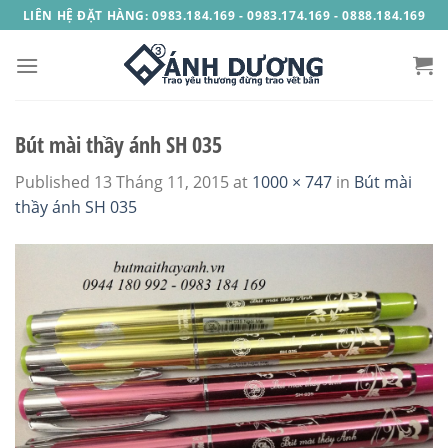
Skip
LIÊN HỆ ĐẶT HÀNG: 0983.184.169 - 0983.174.169 - 0888.184.169
to
content
Bút mài thầy ánh SH 035
Published
13 Tháng 11, 2015
at
1000 × 747
in
Bút mài
thầy ánh SH 035