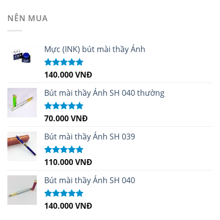
sao
NÊN MUA
Mực (INK) bút mài thầy Ánh
140.000
VNĐ
Được xếp
hạng
4.96
5
sao
Bút mài thầy Ánh SH 040 thường
70.000
VNĐ
Được xếp
hạng
5.00
5
sao
Bút mài thầy Ánh SH 039
110.000
VNĐ
Được xếp
hạng
5.00
5
sao
Bút mài thầy Ánh SH 040
140.000
VNĐ
Được xếp
hạng
5.00
5