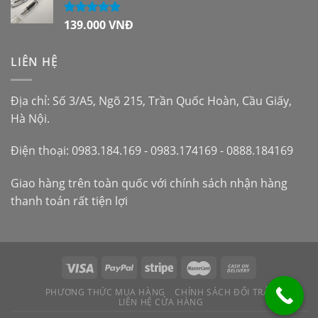
139.000
VNĐ
Được xếp
hạng
5.00
5
sao
LIÊN HỆ
Địa chỉ: Số 3/A5, Ngõ 215, Trần Quốc Hoàn, Cầu Giấy,
Hà Nội.
Điện thoại: 0983.184.169 - 0983.174169 - 0888.184169
Giao hàng trên toàn quốc với chính sách nhận hàng
thanh toán rất tiện lợi
PHƯƠNG THỨC MUA HÀNG
CHÍNH SÁCH ĐỔI TRẢ
LIÊN HỆ CỬA HÀNG