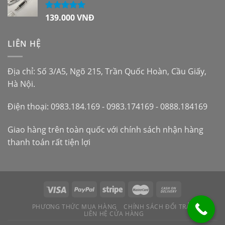
139.000
VNĐ
Được xếp
hạng
5.00
5
sao
LIÊN HỆ
Địa chỉ: Số 3/A5, Ngõ 215, Trần Quốc Hoàn, Cầu Giấy,
Hà Nội.
Điện thoại: 0983.184.169 - 0983.174169 - 0888.184169
Giao hàng trên toàn quốc với chính sách nhận hàng
thanh toán rất tiện lợi
PHƯƠNG THỨC MUA HÀNG
CHÍNH SÁCH ĐỔI TRẢ
LIÊN HỆ CỬA HÀNG