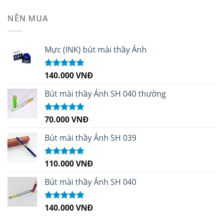
sao
NÊN MUA
Mực (INK) bút mài thầy Ánh
140.000
VNĐ
Được xếp
hạng
4.96
5
sao
Bút mài thầy Ánh SH 040 thường
70.000
VNĐ
Được xếp
hạng
5.00
5
sao
Bút mài thầy Ánh SH 039
110.000
VNĐ
Được xếp
hạng
5.00
5
sao
Bút mài thầy Ánh SH 040
140.000
VNĐ
Được xếp
hạng
5.00
5