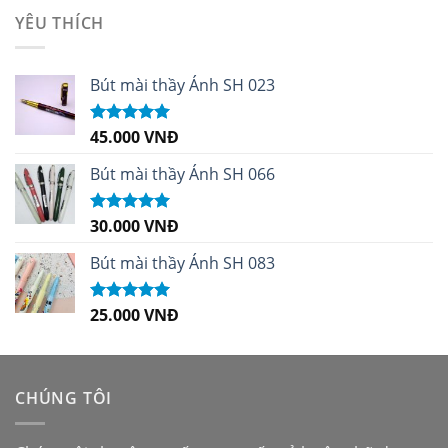
sao
YÊU THÍCH
Bút mài thầy Ánh SH 023
45.000
VNĐ
Được xếp
hạng
5.00
5
sao
Bút mài thầy Ánh SH 066
30.000
VNĐ
Được xếp
hạng
5.00
5
sao
Bút mài thầy Ánh SH 083
25.000
VNĐ
Được xếp
hạng
5.00
5
sao
CHÚNG TÔI