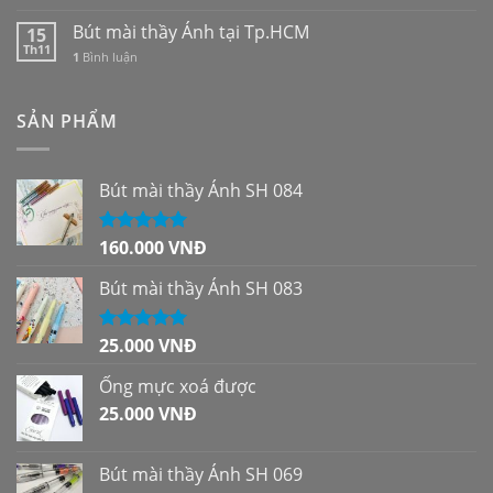
Bút mài thầy Ánh tại Tp.HCM
15
Th11
1
Bình luận
SẢN PHẨM
Bút mài thầy Ánh SH 084
160.000
VNĐ
Được xếp
hạng
5.00
5
sao
Bút mài thầy Ánh SH 083
25.000
VNĐ
Được xếp
hạng
5.00
5
sao
Ống mực xoá được
25.000
VNĐ
Bút mài thầy Ánh SH 069