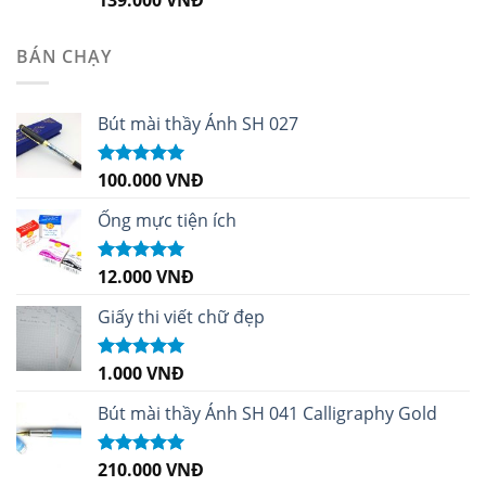
hạng
5.00
5
sao
BÁN CHẠY
Bút mài thầy Ánh SH 027
100.000
VNĐ
Được xếp
hạng
5.00
5
sao
Ống mực tiện ích
12.000
VNĐ
Được xếp
hạng
5.00
5
sao
Giấy thi viết chữ đẹp
1.000
VNĐ
Được xếp
hạng
5.00
5
sao
Bút mài thầy Ánh SH 041 Calligraphy Gold
210.000
VNĐ
Được xếp
hạng
4.99
5