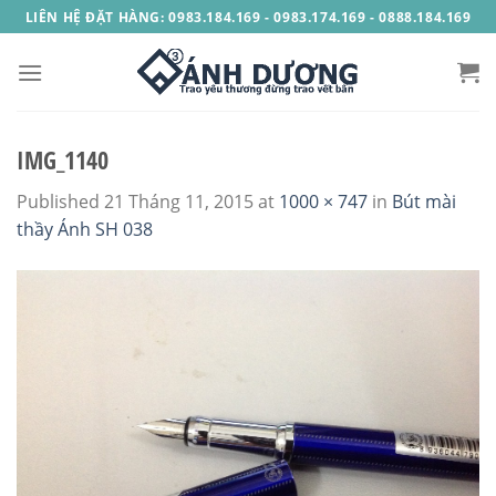
Skip
LIÊN HỆ ĐẶT HÀNG: 0983.184.169 - 0983.174.169 - 0888.184.169
to
content
IMG_1140
Published
21 Tháng 11, 2015
at
1000 × 747
in
Bút mài
thầy Ánh SH 038