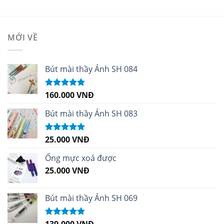
MỚI VỀ
Bút mài thầy Ánh SH 084
160.000
VNĐ
Được xếp
hạng
5.00
5
sao
Bút mài thầy Ánh SH 083
25.000
VNĐ
Được xếp
hạng
5.00
5
sao
Ống mực xoá được
25.000
VNĐ
Bút mài thầy Ánh SH 069
139.000
VNĐ
Được xếp