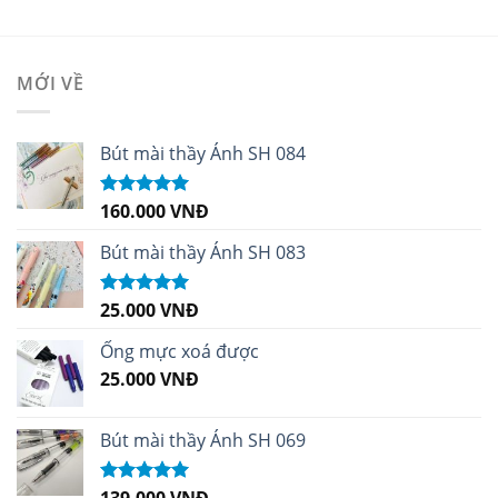
MỚI VỀ
Bút mài thầy Ánh SH 084
160.000
VNĐ
Được xếp
hạng
5.00
5
sao
Bút mài thầy Ánh SH 083
25.000
VNĐ
Được xếp
hạng
5.00
5
sao
Ống mực xoá được
25.000
VNĐ
Bút mài thầy Ánh SH 069
139.000
VNĐ
Được xếp