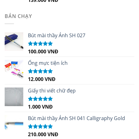
hạng
5.00
5
sao
BÁN CHẠY
Bút mài thầy Ánh SH 027
100.000
VNĐ
Được xếp
hạng
5.00
5
sao
Ống mực tiện ích
12.000
VNĐ
Được xếp
hạng
5.00
5
sao
Giấy thi viết chữ đẹp
1.000
VNĐ
Được xếp
hạng
5.00
5
sao
Bút mài thầy Ánh SH 041 Calligraphy Gold
210.000
VNĐ
Được xếp
hạng
4.99
5