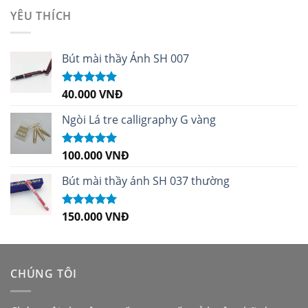
sao
YÊU THÍCH
Bút mài thầy Ánh SH 007
40.000
VNĐ
Được xếp
hạng
5.00
5
sao
Ngòi Lá tre calligraphy G vàng
100.000
VNĐ
Được xếp
hạng
5.00
5
sao
Bút mài thầy ánh SH 037 thường
150.000
VNĐ
Được xếp
hạng
5.00
5
sao
CHÚNG TÔI