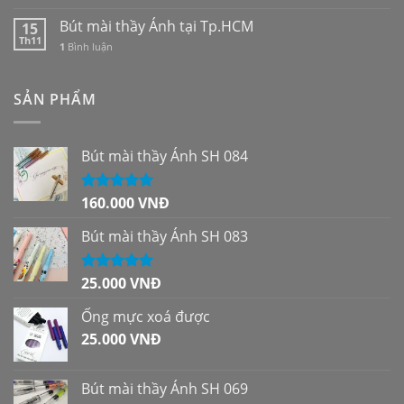
Bút mài thầy Ánh tại Tp.HCM
15
Th11
1
Bình luận
SẢN PHẨM
Bút mài thầy Ánh SH 084
160.000
VNĐ
Được xếp
hạng
5.00
5
sao
Bút mài thầy Ánh SH 083
25.000
VNĐ
Được xếp
hạng
5.00
5
sao
Ống mực xoá được
25.000
VNĐ
Bút mài thầy Ánh SH 069