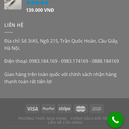
139.000
VNĐ
Được xếp
hạng
5.00
5
sao
LIÊN HỆ
Địa chỉ: Số 3/A5, Ngõ 215, Trần Quốc Hoàn, Cầu Giấy,
Hà Nội.
Điện thoại: 0983.184.169 - 0983.174169 - 0888.184169
Giao hàng trên toàn quốc với chính sách nhận hàng
thanh toán rất tiện lợi
PHƯƠNG THỨC MUA HÀNG
CHÍNH SÁCH ĐỔI TRẢ
LIÊN HỆ CỬA HÀNG