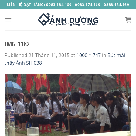
Skip
LIÊN HỆ ĐẶT HÀNG: 0983.184.169 - 0983.174.169 - 0888.184.169
to
content
IMG_1182
Published
21 Tháng 11, 2015
at
1000 × 747
in
Bút mài
thầy Ánh SH 038