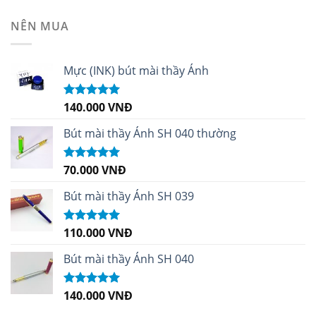
sao
NÊN MUA
Mực (INK) bút mài thầy Ánh
140.000
VNĐ
Được xếp
hạng
4.96
5
sao
Bút mài thầy Ánh SH 040 thường
70.000
VNĐ
Được xếp
hạng
5.00
5
sao
Bút mài thầy Ánh SH 039
110.000
VNĐ
Được xếp
hạng
5.00
5
sao
Bút mài thầy Ánh SH 040
140.000
VNĐ
Được xếp
hạng
5.00
5