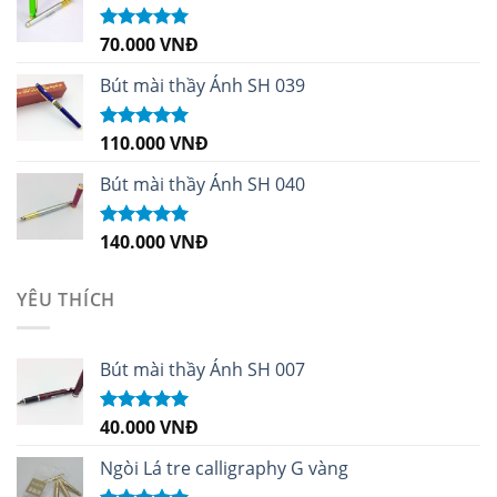
70.000
VNĐ
Được xếp
hạng
5.00
5
sao
Bút mài thầy Ánh SH 039
110.000
VNĐ
Được xếp
hạng
5.00
5
sao
Bút mài thầy Ánh SH 040
140.000
VNĐ
Được xếp
hạng
5.00
5
sao
YÊU THÍCH
Bút mài thầy Ánh SH 007
40.000
VNĐ
Được xếp
hạng
5.00
5
sao
Ngòi Lá tre calligraphy G vàng