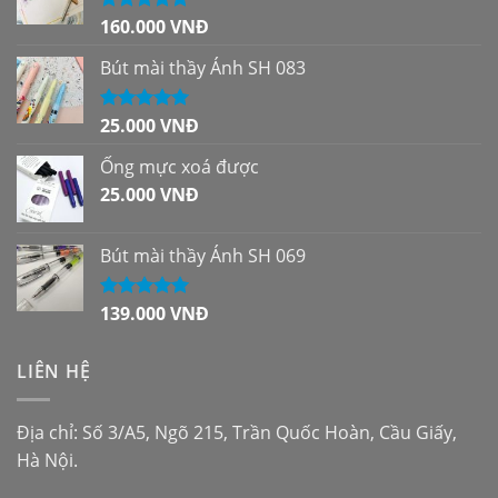
160.000
VNĐ
Được xếp
hạng
5.00
5
sao
Bút mài thầy Ánh SH 083
25.000
VNĐ
Được xếp
hạng
5.00
5
sao
Ống mực xoá được
25.000
VNĐ
Bút mài thầy Ánh SH 069
139.000
VNĐ
Được xếp
hạng
5.00
5
sao
LIÊN HỆ
Địa chỉ: Số 3/A5, Ngõ 215, Trần Quốc Hoàn, Cầu Giấy,
Hà Nội.