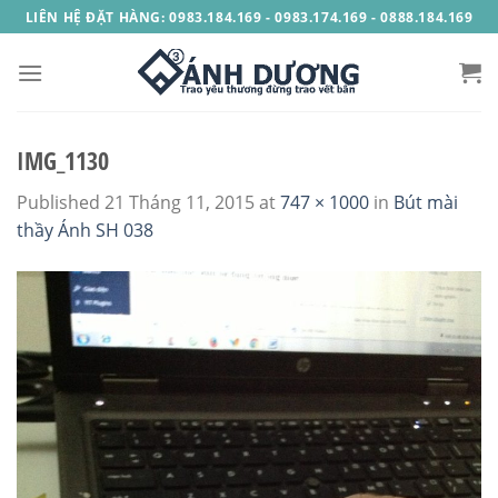
Skip
LIÊN HỆ ĐẶT HÀNG: 0983.184.169 - 0983.174.169 - 0888.184.169
to
content
IMG_1130
Published
21 Tháng 11, 2015
at
747 × 1000
in
Bút mài
thầy Ánh SH 038