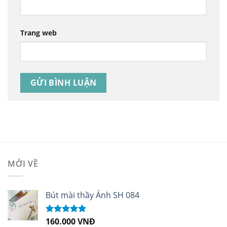
Trang web
MỚI VỀ
Bút mài thầy Ánh SH 084
160.000
VNĐ
Được xếp