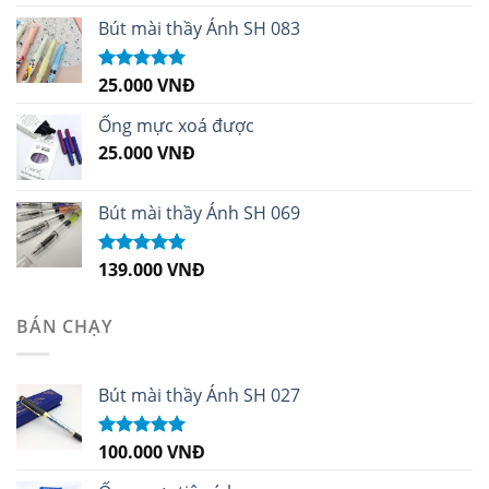
hạng
5.00
5
sao
Bút mài thầy Ánh SH 083
25.000
VNĐ
Được xếp
hạng
5.00
5
sao
Ống mực xoá được
25.000
VNĐ
Bút mài thầy Ánh SH 069
139.000
VNĐ
Được xếp
hạng
5.00
5
sao
BÁN CHẠY
Bút mài thầy Ánh SH 027
100.000
VNĐ
Được xếp
hạng
5.00
5
sao