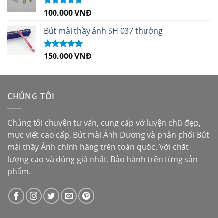
100.000
VNĐ
Được xếp
hạng
5.00
5
sao
Bút mài thầy ánh SH 037 thường
150.000
VNĐ
Được xếp
hạng
5.00
5
sao
CHÚNG TÔI
Chúng tôi chuyên tư vấn, cung cấp vở luyện chữ đẹp,
mực viết cao cấp,
Bút mài Ánh Dương
và phân phối
Bút
mài thầy Ánh
chính hãng trên toàn quốc. Với chất
lượng cao và đúng giá nhất. Bảo hành trên từng sản
phẩm.