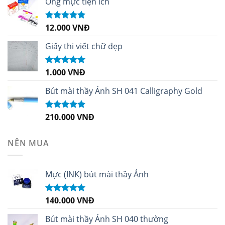
Ống mực tiện ích
12.000
VNĐ
Được xếp
hạng
5.00
5
sao
Giấy thi viết chữ đẹp
1.000
VNĐ
Được xếp
hạng
5.00
5
sao
Bút mài thầy Ánh SH 041 Calligraphy Gold
210.000
VNĐ
Được xếp
hạng
4.99
5
sao
NÊN MUA
Mực (INK) bút mài thầy Ánh
140.000
VNĐ
Được xếp
hạng
4.96
5
sao
Bút mài thầy Ánh SH 040 thường