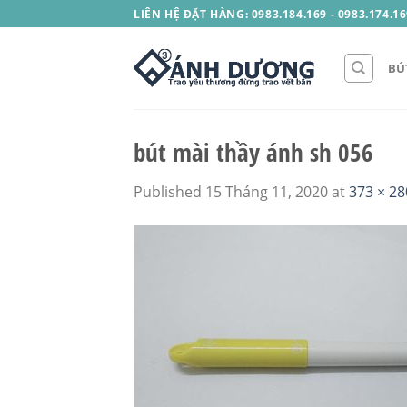
Skip
LIÊN HỆ ĐẶT HÀNG: 0983.184.169 - 0983.174.16
to
content
BÚ
bút mài thầy ánh sh 056
Published
15 Tháng 11, 2020
at
373 × 28