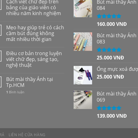
Cách viết chữ đẹp trên
Bút mài thầy Ánh
bảng của giáo viên có
084
nhiều năm kinh nghiệm
160.000
VNĐ
Được xếp
Mẹo hay giúp trẻ có cách
hạng
5.00
5
cầm bút đúng không
sao
Bút mài thầy Ánh
mất nhiều thời gian
083
Điều cơ bản trong luyện
25.000
VNĐ
Được xếp
viết chữ đẹp, sáng tạo,
hạng
5.00
5
nghệ thuật
sao
Ống mực xoá đư
25.000
VNĐ
Bút mài thầy Ánh tại
Tp.HCM
1
Bình luận
Bút mài thầy Ánh
069
139.000
VNĐ
Được xếp
hạng
5.00
5
sao
RẢ
LIÊN HỆ CỬA HÀNG