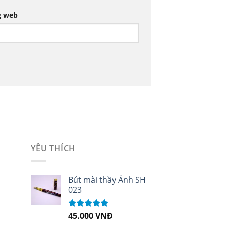
g web
YÊU THÍCH
i
Bút mài thầy Ánh SH
023
45.000
VNĐ
Được xếp
hạng
5.00
5