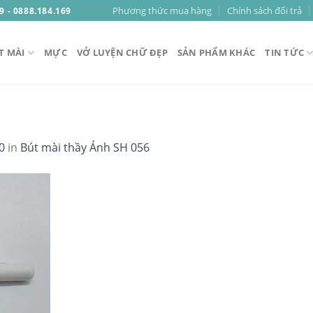
Phương thức mua hàng
Chính sách đổi trả
9 - 0888.184.169
T MÀI
MỰC
VỞ LUYỆN CHỮ ĐẸP
SẢN PHẨM KHÁC
TIN TỨC
0
in
Bút mài thầy Ánh SH 056