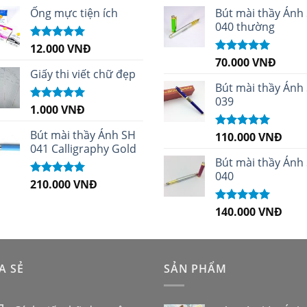
sao
sao
Ống mực tiện ích
Bút mài thầy Ánh
040 thường
12.000
VNĐ
Được xếp
hạng
5.00
5
70.000
VNĐ
Được xếp
sao
Giấy thi viết chữ đẹp
hạng
5.00
5
sao
Bút mài thầy Ánh
039
1.000
VNĐ
Được xếp
hạng
5.00
5
sao
Bút mài thầy Ánh SH
110.000
VNĐ
Được xếp
041 Calligraphy Gold
hạng
5.00
5
sao
Bút mài thầy Ánh
040
210.000
VNĐ
Được xếp
hạng
4.99
5
sao
140.000
VNĐ
Được xếp
hạng
5.00
5
sao
A SẺ
SẢN PHẨM