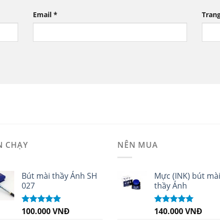
Email
*
Tran
N CHẠY
NÊN MUA
Bút mài thầy Ánh SH
Mực (INK) bút mà
027
thầy Ánh
100.000
VNĐ
140.000
VNĐ
Được xếp
Được xếp
hạng
5.00
5
hạng
4.96
5