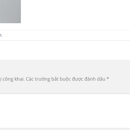
t
.
ị công khai.
Các trường bắt buộc được đánh dấu
*