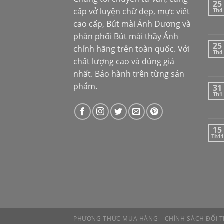
25
cấp vở luyện chữ đẹp, mực viết
Th4
cao cấp,
Bút mài Ánh Dương
và
phân phối
Bút mài thầy Ánh
25
chính hãng trên toàn quốc. Với
Th4
chất lượng cao và đúng giá
nhất. Bảo hành trên từng sản
phẩm.
31
Th1
15
Th11
PHƯƠNG THỨC MUA HÀNG
CHÍNH SÁCH ĐỔI T