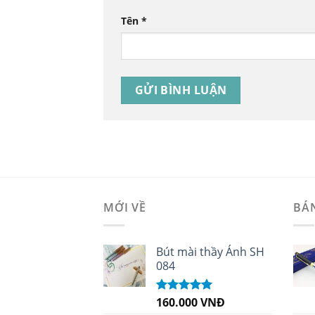
Tên
*
MỚI VỀ
BÁ
Bút mài thầy Ánh SH
084
160.000
VNĐ
Được xếp
hạng
5.00
5