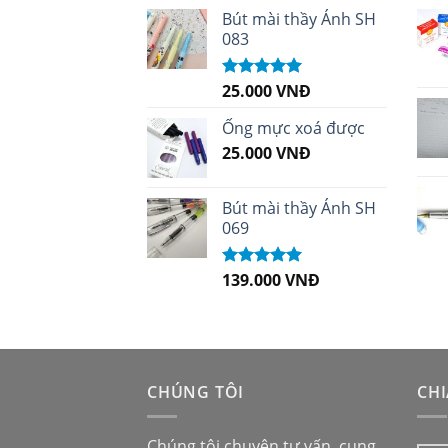
sao
Bút mài thầy Ánh SH
083
25.000
VNĐ
Được xếp
hạng
5.00
5
sao
Ống mực xoá được
25.000
VNĐ
Bút mài thầy Ánh SH
069
139.000
VNĐ
Được xếp
hạng
5.00
5
sao
CHÚNG TÔI
CHI
Chúng tôi chuyên tư vấn, cung