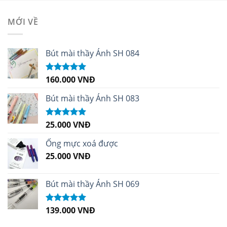
MỚI VỀ
Bút mài thầy Ánh SH 084
160.000
VNĐ
Được xếp
hạng
5.00
5
sao
Bút mài thầy Ánh SH 083
25.000
VNĐ
Được xếp
hạng
5.00
5
sao
Ống mực xoá được
25.000
VNĐ
Bút mài thầy Ánh SH 069
139.000
VNĐ
Được xếp
hạng
5.00
5
sao