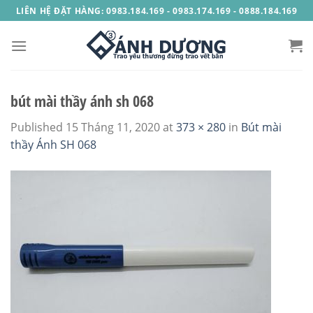
Skip
LIÊN HỆ ĐẶT HÀNG: 0983.184.169 - 0983.174.169 - 0888.184.169
to
content
bút mài thầy ánh sh 068
Published
15 Tháng 11, 2020
at
373 × 280
in
Bút mài
thầy Ánh SH 068