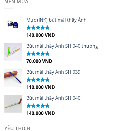
NÊN MUA
Mực (INK) bút mài thầy Ánh
140.000
VNĐ
Được xếp
hạng
4.96
5
sao
Bút mài thầy Ánh SH 040 thường
70.000
VNĐ
Được xếp
hạng
5.00
5
sao
Bút mài thầy Ánh SH 039
110.000
VNĐ
Được xếp
hạng
5.00
5
sao
Bút mài thầy Ánh SH 040
140.000
VNĐ
Được xếp
hạng
5.00
5
sao
YÊU THÍCH