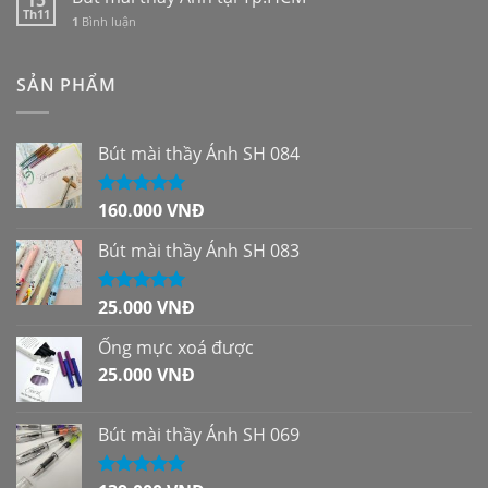
15
Th11
1
Bình luận
SẢN PHẨM
Bút mài thầy Ánh SH 084
160.000
VNĐ
Được xếp
hạng
5.00
5
sao
Bút mài thầy Ánh SH 083
25.000
VNĐ
Được xếp
hạng
5.00
5
sao
Ống mực xoá được
25.000
VNĐ
Bút mài thầy Ánh SH 069