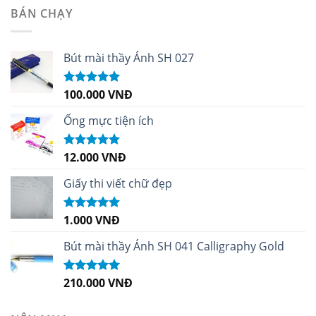
BÁN CHẠY
Bút mài thầy Ánh SH 027
100.000
VNĐ
Được xếp
hạng
5.00
5
sao
Ống mực tiện ích
12.000
VNĐ
Được xếp
hạng
5.00
5
sao
Giấy thi viết chữ đẹp
1.000
VNĐ
Được xếp
hạng
5.00
5
sao
Bút mài thầy Ánh SH 041 Calligraphy Gold
210.000
VNĐ
Được xếp
hạng
4.99
5
sao