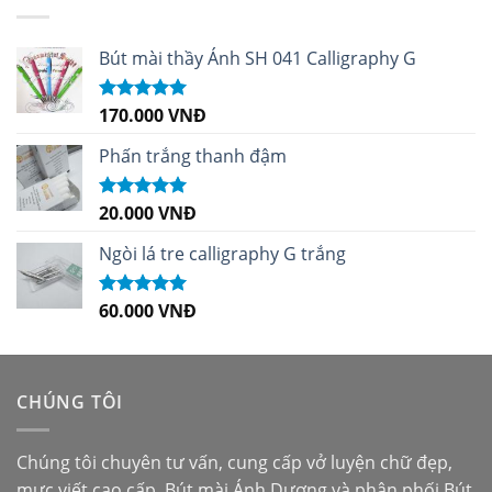
Bút mài thầy Ánh SH 041 Calligraphy G
170.000
VNĐ
Được xếp
hạng
5.00
5
sao
Phấn trắng thanh đậm
20.000
VNĐ
Được xếp
hạng
5.00
5
sao
Ngòi lá tre calligraphy G trắng
60.000
VNĐ
Được xếp
hạng
5.00
5
sao
CHÚNG TÔI
Chúng tôi chuyên tư vấn, cung cấp vở luyện chữ đẹp,
mực viết cao cấp,
Bút mài Ánh Dương
và phân phối
Bút