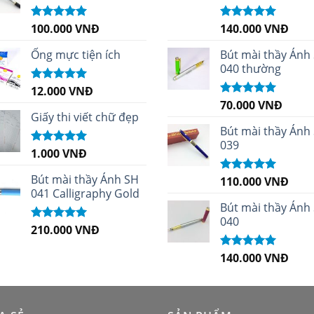
100.000
VNĐ
140.000
VNĐ
Được xếp
Được xếp
hạng
5.00
5
hạng
4.96
5
sao
sao
Ống mực tiện ích
Bút mài thầy Ánh
040 thường
12.000
VNĐ
Được xếp
hạng
5.00
5
70.000
VNĐ
Được xếp
sao
Giấy thi viết chữ đẹp
hạng
5.00
5
sao
Bút mài thầy Ánh
039
1.000
VNĐ
Được xếp
hạng
5.00
5
sao
Bút mài thầy Ánh SH
110.000
VNĐ
Được xếp
041 Calligraphy Gold
hạng
5.00
5
sao
Bút mài thầy Ánh
040
210.000
VNĐ
Được xếp
hạng
4.99
5
sao
140.000
VNĐ
Được xếp
hạng
5.00
5
sao