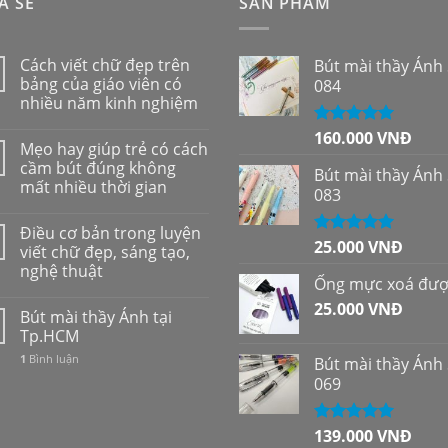
A SẺ
SẢN PHẨM
Cách viết chữ đẹp trên
Bút mài thầy Ánh
bảng của giáo viên có
084
nhiều năm kinh nghiệm
160.000
VNĐ
Được xếp
Mẹo hay giúp trẻ có cách
hạng
5.00
5
cầm bút đúng không
sao
Bút mài thầy Ánh
mất nhiều thời gian
083
Điều cơ bản trong luyện
25.000
VNĐ
Được xếp
viết chữ đẹp, sáng tạo,
hạng
5.00
5
nghệ thuật
sao
Ống mực xoá đư
25.000
VNĐ
Bút mài thầy Ánh tại
Tp.HCM
1
Bình luận
Bút mài thầy Ánh
069
139.000
VNĐ
Được xếp