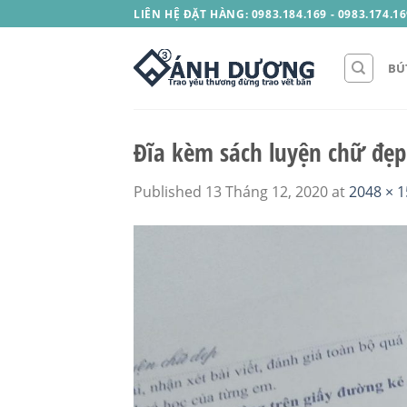
Skip
LIÊN HỆ ĐẶT HÀNG: 0983.184.169 - 0983.174.16
to
content
BÚ
Đĩa kèm sách luyện chữ đẹp
Published
13 Tháng 12, 2020
at
2048 × 