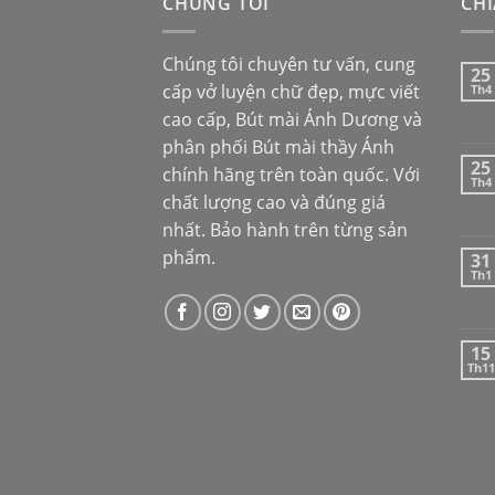
CHÚNG TÔI
CHI
Chúng tôi chuyên tư vấn, cung
25
cấp vở luyện chữ đẹp, mực viết
Th4
cao cấp,
Bút mài Ánh Dương
và
phân phối
Bút mài thầy Ánh
25
chính hãng trên toàn quốc. Với
Th4
chất lượng cao và đúng giá
nhất. Bảo hành trên từng sản
phẩm.
31
Th1
15
Th11