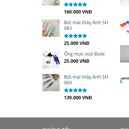
160.000
VNĐ
Được xếp
hạng
5.00
5
sao
Bút mài thầy Ánh SH
083
25.000
VNĐ
Được xếp
hạng
5.00
5
sao
Ống mực xoá được
25.000
VNĐ
Bút mài thầy Ánh SH
069
139.000
VNĐ
Được xếp
hạng
5.00
5
sao