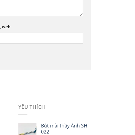
g web
YÊU THÍCH
i
Bút mài thầy Ánh SH
022