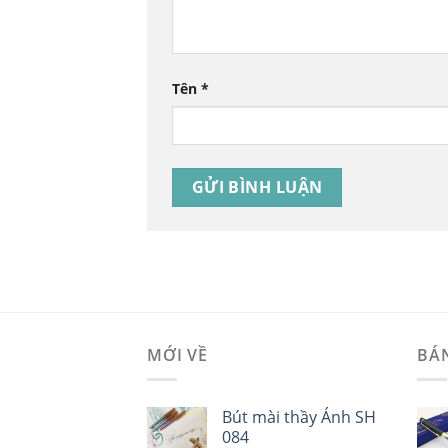
Tên
*
MỚI VỀ
BÁ
Bút mài thầy Ánh SH
084