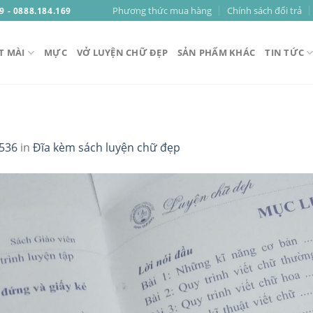
Phương thức mua hàng
Chính sách đổi trả
9 - 0888.184.169
T MÀI
MỰC
VỞ LUYỆN CHỮ ĐẸP
SẢN PHẨM KHÁC
TIN TỨC
1536
in
Đĩa kèm sách luyện chữ đẹp