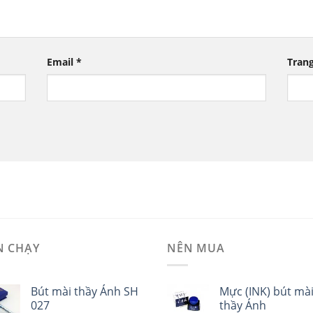
Email
*
Tran
N CHẠY
NÊN MUA
Bút mài thầy Ánh SH
Mực (INK) bút mà
027
thầy Ánh