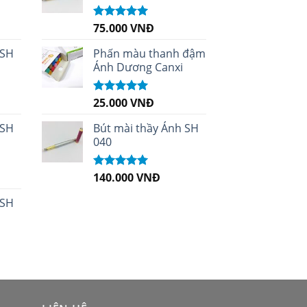
75.000
VNĐ
Được xếp
hạng
5.00
5
sao
 SH
Phấn màu thanh đậm
Ánh Dương Canxi
25.000
VNĐ
Được xếp
hạng
5.00
5
sao
 SH
Bút mài thầy Ánh SH
040
140.000
VNĐ
Được xếp
hạng
5.00
5
sao
 SH