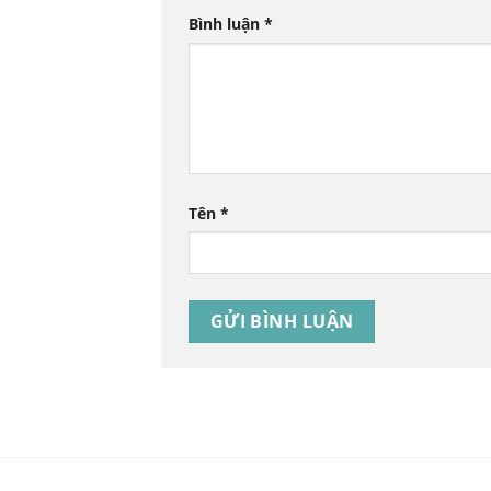
Bình luận
*
Tên
*