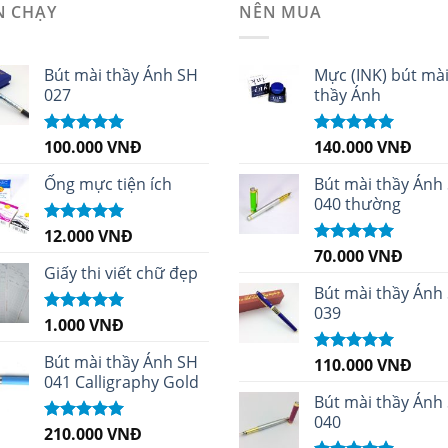
N CHẠY
NÊN MUA
Bút mài thầy Ánh SH
Mực (INK) bút mà
027
thầy Ánh
100.000
VNĐ
140.000
VNĐ
Được xếp
Được xếp
hạng
5.00
5
hạng
4.96
5
sao
sao
Ống mực tiện ích
Bút mài thầy Ánh
040 thường
12.000
VNĐ
Được xếp
hạng
5.00
5
70.000
VNĐ
Được xếp
sao
Giấy thi viết chữ đẹp
hạng
5.00
5
sao
Bút mài thầy Ánh
039
1.000
VNĐ
Được xếp
hạng
5.00
5
sao
Bút mài thầy Ánh SH
110.000
VNĐ
Được xếp
041 Calligraphy Gold
hạng
5.00
5
sao
Bút mài thầy Ánh
040
210.000
VNĐ
Được xếp
hạng
4.99
5