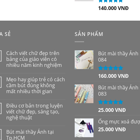
sao
140.000
VNĐ
Được xếp
hạng
5.00
5
sao
A SẺ
SẢN PHẨM
Cách viết chữ đẹp trên
Bút mài thầy Ánh
bảng của giáo viên có
084
nhiều năm kinh nghiệm
160.000
VNĐ
Được xếp
Mẹo hay giúp trẻ có cách
hạng
5.00
5
cầm bút đúng không
sao
Bút mài thầy Ánh
mất nhiều thời gian
083
Điều cơ bản trong luyện
25.000
VNĐ
Được xếp
viết chữ đẹp, sáng tạo,
hạng
5.00
5
nghệ thuật
sao
Ống mực xoá đư
25.000
VNĐ
Bút mài thầy Ánh tại
Tp.HCM