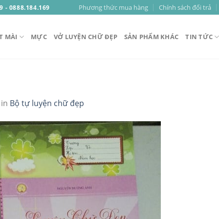
Phương thức mua hàng
Chính sách đổi trả
9 - 0888.184.169
T MÀI
MỰC
VỞ LUYỆN CHỮ ĐẸP
SẢN PHẨM KHÁC
TIN TỨC
in
Bộ tự luyện chữ đẹp