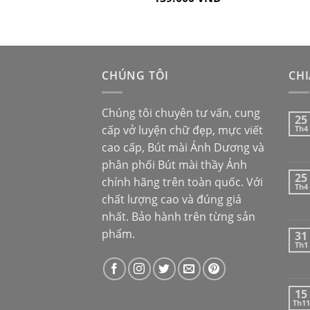
hạng
5.00
5
sao
CHÚNG TÔI
CHI
Chúng tôi chuyên tư vấn, cung
25
cấp vở luyện chữ đẹp, mực viết
Th4
cao cấp,
Bút mài Ánh Dương
và
phân phối
Bút mài thầy Ánh
25
chính hãng trên toàn quốc. Với
Th4
chất lượng cao và đúng giá
nhất. Bảo hành trên từng sản
phẩm.
31
Th1
15
Th11