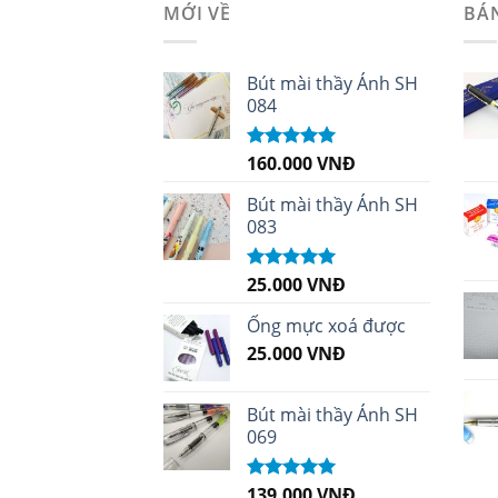
MỚI VỀ
BÁ
Bút mài thầy Ánh SH
084
160.000
VNĐ
Được xếp
hạng
5.00
5
sao
Bút mài thầy Ánh SH
083
25.000
VNĐ
Được xếp
hạng
5.00
5
sao
Ống mực xoá được
25.000
VNĐ
Bút mài thầy Ánh SH
069
139.000
VNĐ
Được xếp