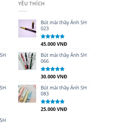
YÊU THÍCH
i
Bút mài thầy Ánh SH
023
45.000
VNĐ
Được xếp
hạng
5.00
5
sao
 SH
Bút mài thầy Ánh SH
066
30.000
VNĐ
Được xếp
hạng
5.00
5
sao
 SH
Bút mài thầy Ánh SH
083
25.000
VNĐ
Được xếp
hạng
5.00
5
sao
 SH