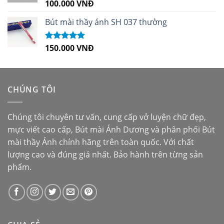
100.000
VNĐ
Được xếp
hạng
5.00
5
sao
Bút mài thầy ánh SH 037 thường
150.000
VNĐ
Được xếp
hạng
5.00
5
sao
CHÚNG TÔI
Chúng tôi chuyên tư vấn, cung cấp vở luyện chữ đẹp,
mực viết cao cấp,
Bút mài Ánh Dương
và phân phối
Bút
mài thầy Ánh
chính hãng trên toàn quốc. Với chất
lượng cao và đúng giá nhất. Bảo hành trên từng sản
phẩm.