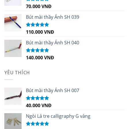
70.000
VNĐ
Được xếp
hạng
5.00
5
sao
Bút mài thầy Ánh SH 039
110.000
VNĐ
Được xếp
hạng
5.00
5
sao
Bút mài thầy Ánh SH 040
140.000
VNĐ
Được xếp
hạng
5.00
5
sao
YÊU THÍCH
Bút mài thầy Ánh SH 007
40.000
VNĐ
Được xếp
hạng
5.00
5
sao
Ngòi Lá tre calligraphy G vàng