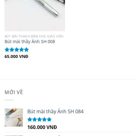
BÚT MÀI THANH ĐẬM CHO GIÁO VIÊN
Bút mài thầy Ánh SH 008
65.000
VNĐ
Được xếp
hạng
5.00
5
sao
MỚI VỀ
Bút mài thầy Ánh SH 084
160.000
VNĐ
Được xếp
hạng
5.00
5