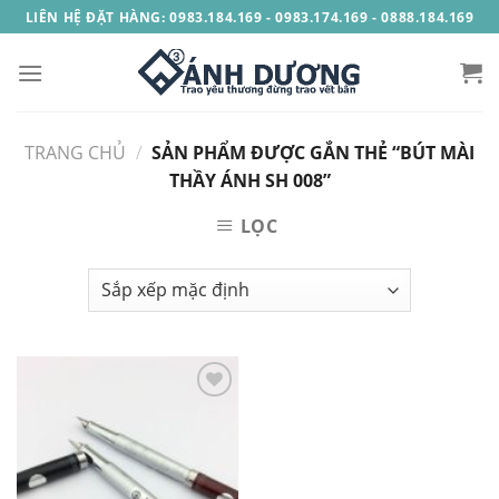
Skip
LIÊN HỆ ĐẶT HÀNG: 0983.184.169 - 0983.174.169 - 0888.184.169
to
content
TRANG CHỦ
/
SẢN PHẨM ĐƯỢC GẮN THẺ “BÚT MÀI
THẦY ÁNH SH 008”
LỌC
Add to
Wishlist