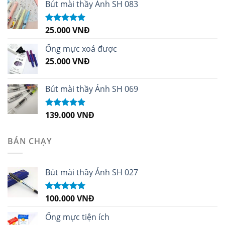
sao
Bút mài thầy Ánh SH 083
25.000
VNĐ
Được xếp
hạng
5.00
5
sao
Ống mực xoá được
25.000
VNĐ
Bút mài thầy Ánh SH 069
139.000
VNĐ
Được xếp
hạng
5.00
5
sao
BÁN CHẠY
Bút mài thầy Ánh SH 027
100.000
VNĐ
Được xếp
hạng
5.00
5
sao
Ống mực tiện ích