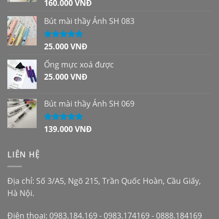
160.000
VNĐ
Được xếp
hạng
5.00
5
sao
Bút mài thầy Ánh SH 083
25.000
VNĐ
Được xếp
hạng
5.00
5
sao
Ống mực xoá được
25.000
VNĐ
Bút mài thầy Ánh SH 069
139.000
VNĐ
Được xếp
hạng
5.00
5
sao
LIÊN HỆ
Địa chỉ: Số 3/A5, Ngõ 215, Trần Quốc Hoàn, Cầu Giấy,
Hà Nội.
Điện thoại: 0983.184.169 - 0983.174169 - 0888.184169