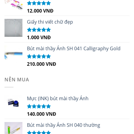
12.000
VNĐ
Được xếp
hạng
5.00
5
sao
Giấy thi viết chữ đẹp
1.000
VNĐ
Được xếp
hạng
5.00
5
sao
Bút mài thầy Ánh SH 041 Calligraphy Gold
210.000
VNĐ
Được xếp
hạng
4.99
5
sao
NÊN MUA
Mực (INK) bút mài thầy Ánh
140.000
VNĐ
Được xếp
hạng
4.96
5
sao
Bút mài thầy Ánh SH 040 thường