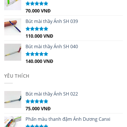
70.000
VNĐ
Được xếp
hạng
5.00
5
sao
Bút mài thầy Ánh SH 039
110.000
VNĐ
Được xếp
hạng
5.00
5
sao
Bút mài thầy Ánh SH 040
140.000
VNĐ
Được xếp
hạng
5.00
5
sao
YÊU THÍCH
Bút mài thầy Ánh SH 022
75.000
VNĐ
Được xếp
hạng
5.00
5
sao
Phấn màu thanh đậm Ánh Dương Canxi