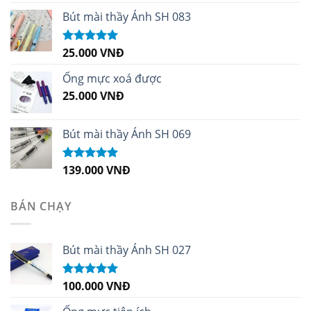
hạng
5.00
5
sao
Bút mài thầy Ánh SH 083
25.000
VNĐ
Được xếp
hạng
5.00
5
sao
Ống mực xoá được
25.000
VNĐ
Bút mài thầy Ánh SH 069
139.000
VNĐ
Được xếp
hạng
5.00
5
sao
BÁN CHẠY
Bút mài thầy Ánh SH 027
100.000
VNĐ
Được xếp
hạng
5.00
5
sao