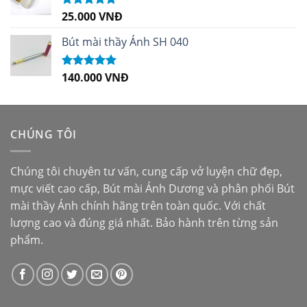
25.000
VNĐ
Được xếp
hạng
5.00
5
sao
Bút mài thầy Ánh SH 040
140.000
VNĐ
Được xếp
hạng
5.00
5
sao
CHÚNG TÔI
Chúng tôi chuyên tư vấn, cung cấp vở luyện chữ đẹp,
mực viết cao cấp,
Bút mài Ánh Dương
và phân phối
Bút
mài thầy Ánh
chính hãng trên toàn quốc. Với chất
lượng cao và đúng giá nhất. Bảo hành trên từng sản
phẩm.