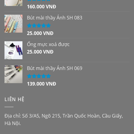
160.000
VNĐ
Được xếp
hạng
5.00
5
sao
Bút mài thầy Ánh SH 083
25.000
VNĐ
Được xếp
hạng
5.00
5
sao
Ống mực xoá được
25.000
VNĐ
Bút mài thầy Ánh SH 069
139.000
VNĐ
Được xếp
hạng
5.00
5
sao
LIÊN HỆ
Địa chỉ: Số 3/A5, Ngõ 215, Trần Quốc Hoàn, Cầu Giấy,
Hà Nội.