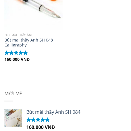
BÚT MÀI THẦY ÁNH
Bút mài thầy Ánh SH 048
Calligraphy
150.000
VNĐ
Được xếp
hạng
5.00
5
sao
MỚI VỀ
Bút mài thầy Ánh SH 084
160.000
VNĐ
Được xếp