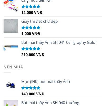
Ống mực tiện ích
12.000
VNĐ
Được xếp
hạng
5.00
5
sao
Giấy thi viết chữ đẹp
1.000
VNĐ
Được xếp
hạng
5.00
5
sao
Bút mài thầy Ánh SH 041 Calligraphy Gold
210.000
VNĐ
Được xếp
hạng
4.99
5
sao
NÊN MUA
Mực (INK) bút mài thầy Ánh
140.000
VNĐ
Được xếp
hạng
4.96
5
sao
Bút mài thầy Ánh SH 040 thường