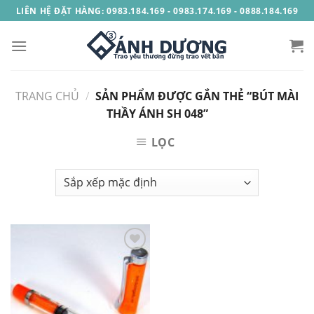
Skip
LIÊN HỆ ĐẶT HÀNG: 0983.184.169 - 0983.174.169 - 0888.184.169
to
content
TRANG CHỦ
/
SẢN PHẨM ĐƯỢC GẮN THẺ “BÚT MÀI
THẦY ÁNH SH 048”
LỌC
Add to
Wishlist