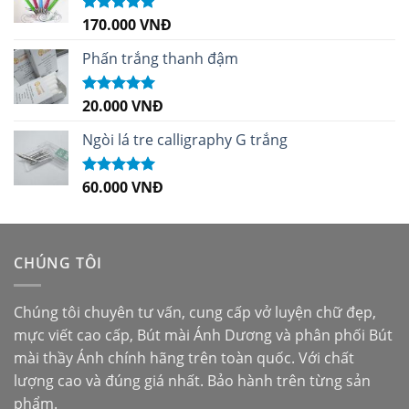
170.000
VNĐ
Được xếp
hạng
5.00
5
sao
Phấn trắng thanh đậm
20.000
VNĐ
Được xếp
hạng
5.00
5
sao
Ngòi lá tre calligraphy G trắng
60.000
VNĐ
Được xếp
hạng
5.00
5
sao
CHÚNG TÔI
Chúng tôi chuyên tư vấn, cung cấp vở luyện chữ đẹp,
mực viết cao cấp,
Bút mài Ánh Dương
và phân phối
Bút
mài thầy Ánh
chính hãng trên toàn quốc. Với chất
lượng cao và đúng giá nhất. Bảo hành trên từng sản
phẩm.