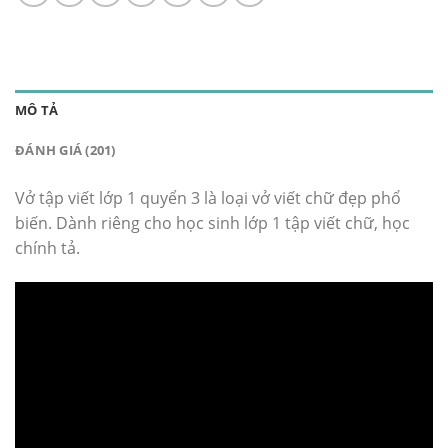
MÔ TẢ
ĐÁNH GIÁ (201)
Vở tập viết lớp 1 quyển 3 là loại vở viết chữ đẹp phổ
biến. Dành riêng cho học sinh lớp 1 tập viết chữ, học
chính tả.