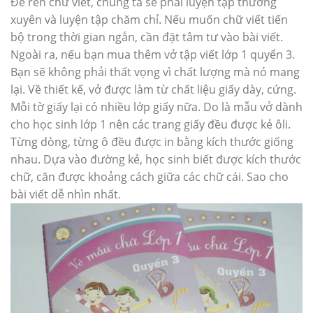
Để rèn chữ viết, chúng ta sẽ phải luyện tập thường
xuyên và luyện tập chăm chỉ. Nếu muốn chữ viết tiến
bộ trong thời gian ngắn, cần đặt tâm tư vào bài viết.
Ngoài ra, nếu bạn mua thêm vở tập viết lớp 1 quyển 3.
Bạn sẽ không phải thất vọng vì chất lượng mà nó mang
lại. Về thiết kế, vở được làm từ chất liệu giấy dày, cứng.
Mỗi tờ giấy lại có nhiều lớp giấy nữa. Do là mẫu vở dành
cho học sinh lớp 1 nên các trang giấy đều được kẻ ôli.
Từng dòng, từng ô đều được in bằng kích thước giống
nhau. Dựa vào đường kẻ, học sinh biết được kích thước
chữ, căn được khoảng cách giữa các chữ cái. Sao cho
bài viết dễ nhìn nhất.