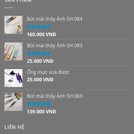
Bút mài thầy Ánh SH 084
160.000
VNĐ
Được xếp
hạng
5.00
5
sao
Bút mài thầy Ánh SH 083
25.000
VNĐ
Được xếp
hạng
5.00
5
sao
Ống mực xoá được
25.000
VNĐ
Bút mài thầy Ánh SH 069
139.000
VNĐ
Được xếp
hạng
5.00
5
sao
LIÊN HỆ