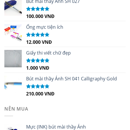
Bút mài thầy Ánh SH 027
100.000
VNĐ
Được xếp
hạng
5.00
5
sao
Ống mực tiện ích
12.000
VNĐ
Được xếp
hạng
5.00
5
sao
Giấy thi viết chữ đẹp
1.000
VNĐ
Được xếp
hạng
5.00
5
sao
Bút mài thầy Ánh SH 041 Calligraphy Gold
210.000
VNĐ
Được xếp
hạng
4.99
5
sao
NÊN MUA
Mực (INK) bút mài thầy Ánh