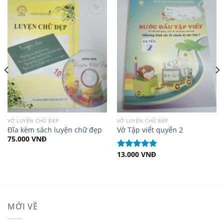
Add to
Add to
Wishlist
Wishlist
VỞ LUYỆN CHỮ ĐẸP
VỞ LUYỆN CHỮ ĐẸP
Đĩa kèm sách luyện chữ đẹp
Vở Tập viết quyển 2
75.000
VNĐ
13.000
VNĐ
Được xếp
hạng
5.00
5
sao
MỚI VỀ