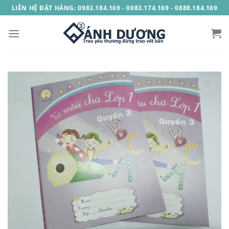
Skip
LIÊN HỆ ĐẶT HÀNG: 0983.184.169 - 0983.174.169 - 0888.184.169
to
content
Add to
Wishlist