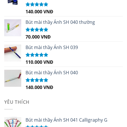
140.000
VNĐ
Được xếp
hạng
4.96
5
sao
Bút mài thầy Ánh SH 040 thường
70.000
VNĐ
Được xếp
hạng
5.00
5
sao
Bút mài thầy Ánh SH 039
110.000
VNĐ
Được xếp
hạng
5.00
5
sao
Bút mài thầy Ánh SH 040
140.000
VNĐ
Được xếp
hạng
5.00
5
sao
YÊU THÍCH
Bút mài thầy Ánh SH 041 Calligraphy G