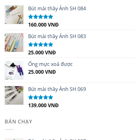
Bút mài thầy Ánh SH 084
160.000
VNĐ
Được xếp
hạng
5.00
5
sao
Bút mài thầy Ánh SH 083
25.000
VNĐ
Được xếp
hạng
5.00
5
sao
Ống mực xoá được
25.000
VNĐ
Bút mài thầy Ánh SH 069
139.000
VNĐ
Được xếp
hạng
5.00
5
sao
BÁN CHẠY