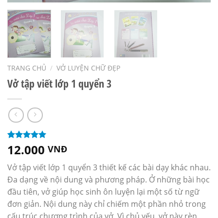
TRANG CHỦ
/
VỞ LUYỆN CHỮ ĐẸP
Vở tập viết lớp 1 quyển 3
12.000
5.00
201
trên 5
VNĐ
dựa trên
đánh giá
Vở tập viết lớp 1 quyển 3 thiết kế các bài dạy khác nhau.
Đa dạng về nội dung và phương pháp. Ở những bài học
đầu tiên, vở giúp học sinh ôn luyện lại một số từ ngữ
đơn giản. Nội dung này chỉ chiếm một phần nhỏ trong
cấu trúc chương trình của vở. Vì chủ yếu, vở này rèn