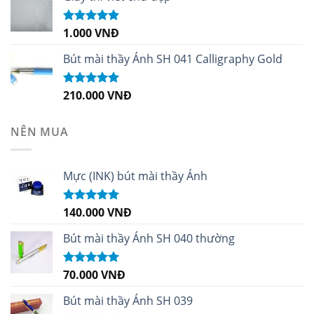
1.000
VNĐ
Được xếp
hạng
5.00
5
sao
Bút mài thầy Ánh SH 041 Calligraphy Gold
210.000
VNĐ
Được xếp
hạng
4.99
5
sao
NÊN MUA
Mực (INK) bút mài thầy Ánh
140.000
VNĐ
Được xếp
hạng
4.96
5
sao
Bút mài thầy Ánh SH 040 thường
70.000
VNĐ
Được xếp
hạng
5.00
5
sao
Bút mài thầy Ánh SH 039