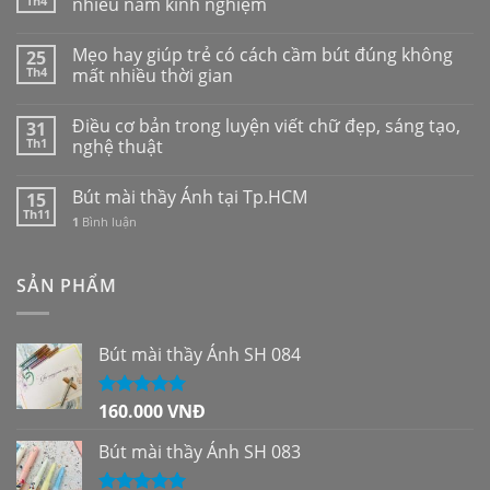
Th4
nhiều năm kinh nghiệm
Mẹo hay giúp trẻ có cách cầm bút đúng không
25
Th4
mất nhiều thời gian
Điều cơ bản trong luyện viết chữ đẹp, sáng tạo,
31
Th1
nghệ thuật
Bút mài thầy Ánh tại Tp.HCM
15
Th11
1
Bình luận
SẢN PHẨM
Bút mài thầy Ánh SH 084
160.000
VNĐ
Được xếp
hạng
5.00
5
sao
Bút mài thầy Ánh SH 083