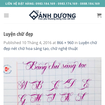
Skip
LIÊN HỆ ĐẶT HÀNG: 0983.184.169 - 0983.174.169 - 0888.184.169
to
content
Luyện chữ đẹp
Published
10 Tháng 4, 2016
at
866 × 960
in
Luyện chữ
đẹp nét chữ hoa sáng tạo, chữ nghệ thuật