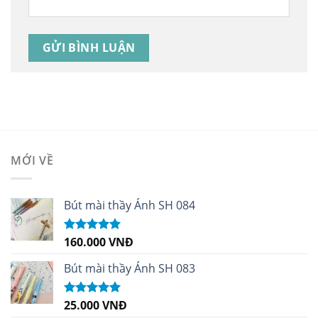
MỚI VỀ
Bút mài thầy Ánh SH 084
160.000
VNĐ
Được xếp
hạng
5.00
5
sao
Bút mài thầy Ánh SH 083
25.000
VNĐ
Được xếp
hạng
5.00
5