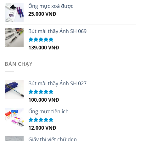
sao
Ống mực xoá được
25.000
VNĐ
Bút mài thầy Ánh SH 069
139.000
VNĐ
Được xếp
hạng
5.00
5
sao
BÁN CHẠY
Bút mài thầy Ánh SH 027
100.000
VNĐ
Được xếp
hạng
5.00
5
sao
Ống mực tiện ích
12.000
VNĐ
Được xếp
hạng
5.00
5
sao
Giấy thi viết chữ đẹp