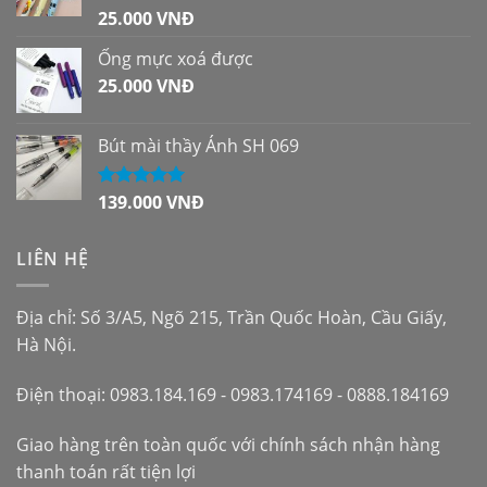
25.000
VNĐ
Được xếp
hạng
5.00
5
sao
Ống mực xoá được
25.000
VNĐ
Bút mài thầy Ánh SH 069
139.000
VNĐ
Được xếp
hạng
5.00
5
sao
LIÊN HỆ
Địa chỉ: Số 3/A5, Ngõ 215, Trần Quốc Hoàn, Cầu Giấy,
Hà Nội.
Điện thoại: 0983.184.169 - 0983.174169 - 0888.184169
Giao hàng trên toàn quốc với chính sách nhận hàng
thanh toán rất tiện lợi