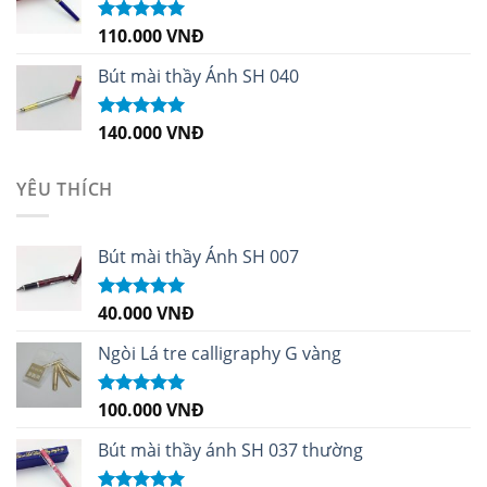
110.000
VNĐ
Được xếp
hạng
5.00
5
sao
Bút mài thầy Ánh SH 040
140.000
VNĐ
Được xếp
hạng
5.00
5
sao
YÊU THÍCH
Bút mài thầy Ánh SH 007
40.000
VNĐ
Được xếp
hạng
5.00
5
sao
Ngòi Lá tre calligraphy G vàng
100.000
VNĐ
Được xếp
hạng
5.00
5
sao
Bút mài thầy ánh SH 037 thường