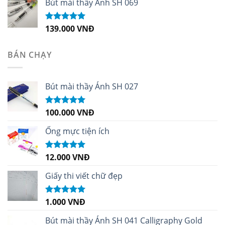
Bút mài thầy Ánh SH 069
139.000
VNĐ
Được xếp
hạng
5.00
5
sao
BÁN CHẠY
Bút mài thầy Ánh SH 027
100.000
VNĐ
Được xếp
hạng
5.00
5
sao
Ống mực tiện ích
12.000
VNĐ
Được xếp
hạng
5.00
5
sao
Giấy thi viết chữ đẹp
1.000
VNĐ
Được xếp
hạng
5.00
5
sao
Bút mài thầy Ánh SH 041 Calligraphy Gold