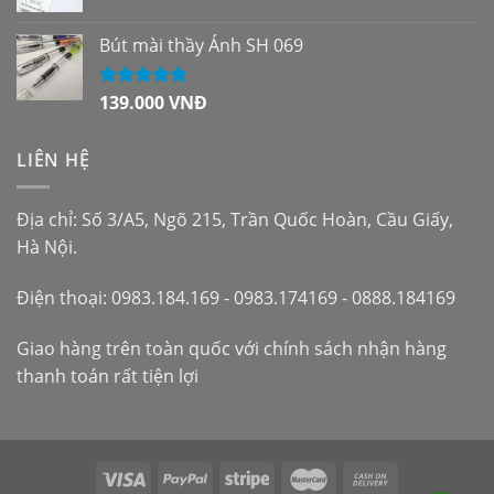
Bút mài thầy Ánh SH 069
139.000
VNĐ
Được xếp
hạng
5.00
5
sao
LIÊN HỆ
Địa chỉ: Số 3/A5, Ngõ 215, Trần Quốc Hoàn, Cầu Giấy,
Hà Nội.
Điện thoại: 0983.184.169 - 0983.174169 - 0888.184169
Giao hàng trên toàn quốc với chính sách nhận hàng
thanh toán rất tiện lợi