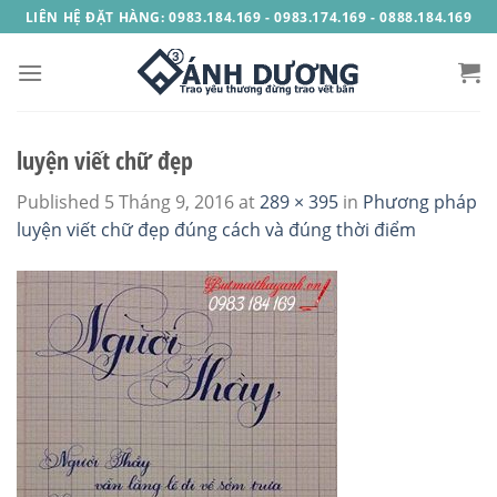
Skip
LIÊN HỆ ĐẶT HÀNG: 0983.184.169 - 0983.174.169 - 0888.184.169
to
content
luyện viết chữ đẹp
Published
5 Tháng 9, 2016
at
289 × 395
in
Phương pháp
luyện viết chữ đẹp đúng cách và đúng thời điểm