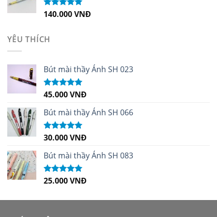
140.000
VNĐ
Được xếp
hạng
5.00
5
sao
YÊU THÍCH
Bút mài thầy Ánh SH 023
45.000
VNĐ
Được xếp
hạng
5.00
5
sao
Bút mài thầy Ánh SH 066
30.000
VNĐ
Được xếp
hạng
5.00
5
sao
Bút mài thầy Ánh SH 083
25.000
VNĐ
Được xếp
hạng
5.00
5
sao