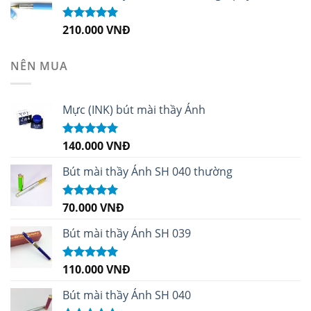
210.000
VNĐ
Được xếp
hạng
4.99
5
sao
NÊN MUA
Mực (INK) bút mài thầy Ánh
140.000
VNĐ
Được xếp
hạng
4.96
5
sao
Bút mài thầy Ánh SH 040 thường
70.000
VNĐ
Được xếp
hạng
5.00
5
sao
Bút mài thầy Ánh SH 039
110.000
VNĐ
Được xếp
hạng
5.00
5
sao
Bút mài thầy Ánh SH 040