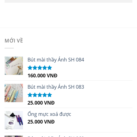
MỚI VỀ
Bút mài thầy Ánh SH 084
160.000
VNĐ
Được xếp
hạng
5.00
5
sao
Bút mài thầy Ánh SH 083
25.000
VNĐ
Được xếp
hạng
5.00
5
sao
Ống mực xoá được
25.000
VNĐ