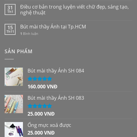
Điều cơ bản trong luyện viết chữ đẹp, sáng tạo,
31
Th1
nghệ thuật
Bút mài thầy Ánh tại Tp.HCM
15
Th11
1
Bình luận
SẢN PHẨM
Bút mài thầy Ánh SH 084
160.000
VNĐ
Được xếp
hạng
5.00
5
sao
Bút mài thầy Ánh SH 083
25.000
VNĐ
Được xếp
hạng
5.00
5
sao
Ống mực xoá được
25.000
VNĐ