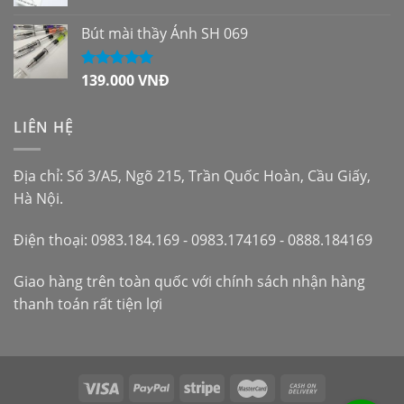
Bút mài thầy Ánh SH 069
139.000
VNĐ
Được xếp
hạng
5.00
5
sao
LIÊN HỆ
Địa chỉ: Số 3/A5, Ngõ 215, Trần Quốc Hoàn, Cầu Giấy,
Hà Nội.
Điện thoại: 0983.184.169 - 0983.174169 - 0888.184169
Giao hàng trên toàn quốc với chính sách nhận hàng
thanh toán rất tiện lợi