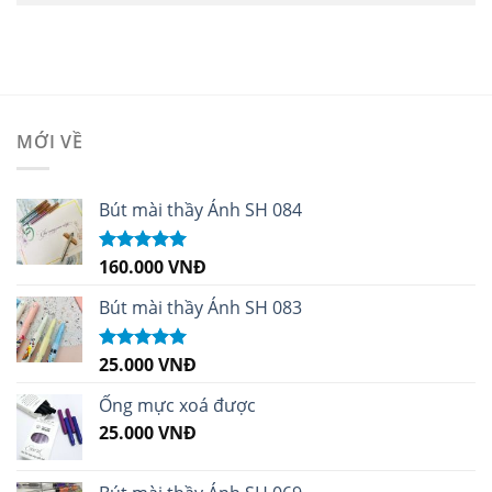
MỚI VỀ
Bút mài thầy Ánh SH 084
160.000
VNĐ
Được xếp
hạng
5.00
5
sao
Bút mài thầy Ánh SH 083
25.000
VNĐ
Được xếp
hạng
5.00
5
sao
Ống mực xoá được
25.000
VNĐ