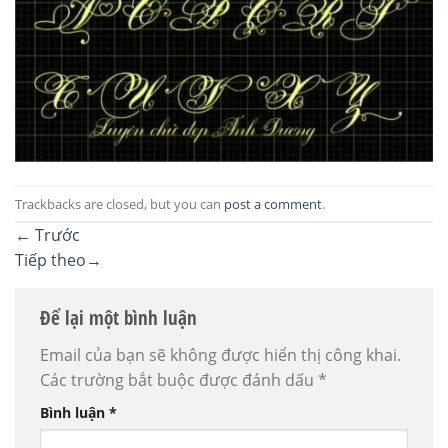
Trackbacks are closed, but you can
post a comment
.
←
Trước
Tiếp theo
→
Để lại một bình luận
Email của bạn sẽ không được hiển thị công khai.
Các trường bắt buộc được đánh dấu
*
Bình luận
*