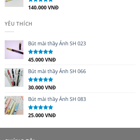
140.000
VNĐ
Được xếp
hạng
5.00
5
sao
YÊU THÍCH
Bút mài thầy Ánh SH 023
45.000
VNĐ
Được xếp
hạng
5.00
5
sao
Bút mài thầy Ánh SH 066
30.000
VNĐ
Được xếp
hạng
5.00
5
sao
Bút mài thầy Ánh SH 083
25.000
VNĐ
Được xếp
hạng
5.00
5
sao