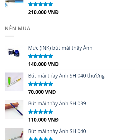
210.000
VNĐ
Được xếp
hạng
4.99
5
sao
NÊN MUA
Mực (INK) bút mài thầy Ánh
140.000
VNĐ
Được xếp
hạng
4.96
5
sao
Bút mài thầy Ánh SH 040 thường
70.000
VNĐ
Được xếp
hạng
5.00
5
sao
Bút mài thầy Ánh SH 039
110.000
VNĐ
Được xếp
hạng
5.00
5
sao
Bút mài thầy Ánh SH 040