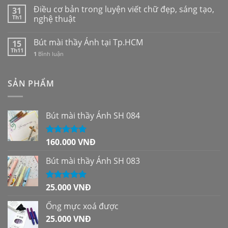
Điều cơ bản trong luyện viết chữ đẹp, sáng tạo,
31
Th1
nghệ thuật
Bút mài thầy Ánh tại Tp.HCM
15
Th11
1
Bình luận
SẢN PHẨM
Bút mài thầy Ánh SH 084
160.000
VNĐ
Được xếp
hạng
5.00
5
sao
Bút mài thầy Ánh SH 083
25.000
VNĐ
Được xếp
hạng
5.00
5
sao
Ống mực xoá được
25.000
VNĐ