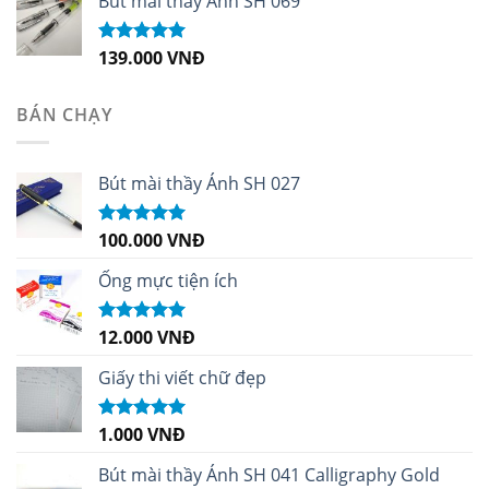
Bút mài thầy Ánh SH 069
139.000
VNĐ
Được xếp
hạng
5.00
5
sao
BÁN CHẠY
Bút mài thầy Ánh SH 027
100.000
VNĐ
Được xếp
hạng
5.00
5
sao
Ống mực tiện ích
12.000
VNĐ
Được xếp
hạng
5.00
5
sao
Giấy thi viết chữ đẹp
1.000
VNĐ
Được xếp
hạng
5.00
5
sao
Bút mài thầy Ánh SH 041 Calligraphy Gold