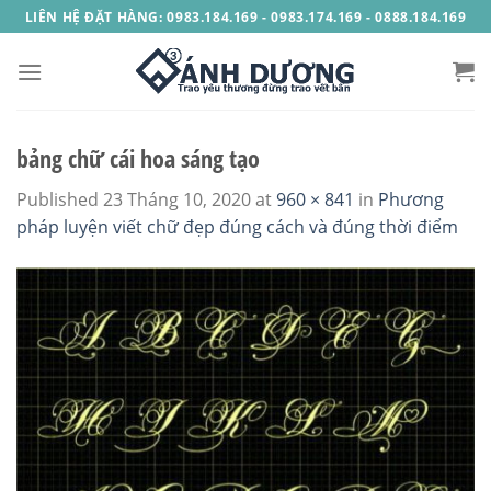
Skip
LIÊN HỆ ĐẶT HÀNG: 0983.184.169 - 0983.174.169 - 0888.184.169
to
content
bảng chữ cái hoa sáng tạo
Published
23 Tháng 10, 2020
at
960 × 841
in
Phương
pháp luyện viết chữ đẹp đúng cách và đúng thời điểm