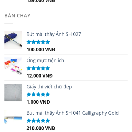
139.000
VNĐ
hạng
5.00
5
sao
BÁN CHẠY
Bút mài thầy Ánh SH 027
100.000
VNĐ
Được xếp
hạng
5.00
5
sao
Ống mực tiện ích
12.000
VNĐ
Được xếp
hạng
5.00
5
sao
Giấy thi viết chữ đẹp
1.000
VNĐ
Được xếp
hạng
5.00
5
sao
Bút mài thầy Ánh SH 041 Calligraphy Gold
210.000
VNĐ
Được xếp