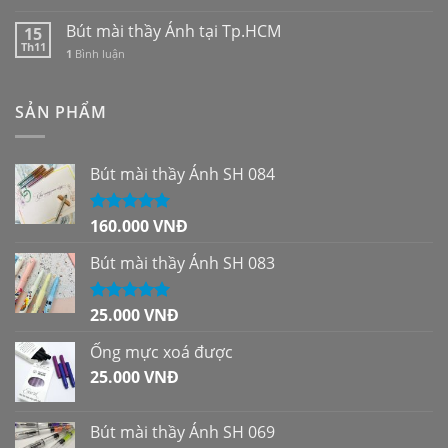
Bút mài thầy Ánh tại Tp.HCM
15
Th11
1
Bình luận
SẢN PHẨM
Bút mài thầy Ánh SH 084
160.000
VNĐ
Được xếp
hạng
5.00
5
sao
Bút mài thầy Ánh SH 083
25.000
VNĐ
Được xếp
hạng
5.00
5
sao
Ống mực xoá được
25.000
VNĐ
Bút mài thầy Ánh SH 069