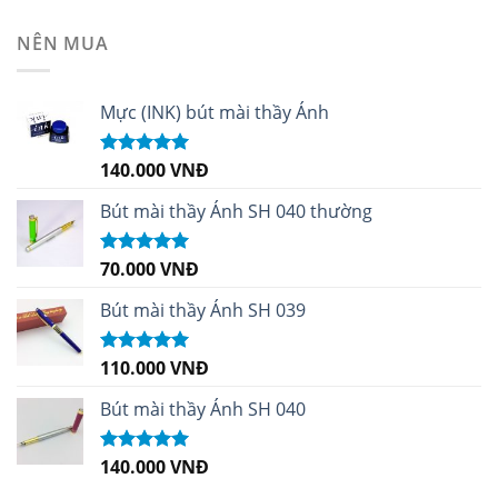
hạng
4.99
5
sao
NÊN MUA
Mực (INK) bút mài thầy Ánh
140.000
VNĐ
Được xếp
hạng
4.96
5
sao
Bút mài thầy Ánh SH 040 thường
70.000
VNĐ
Được xếp
hạng
5.00
5
sao
Bút mài thầy Ánh SH 039
110.000
VNĐ
Được xếp
hạng
5.00
5
sao
Bút mài thầy Ánh SH 040
140.000
VNĐ
Được xếp
hạng
5.00
5