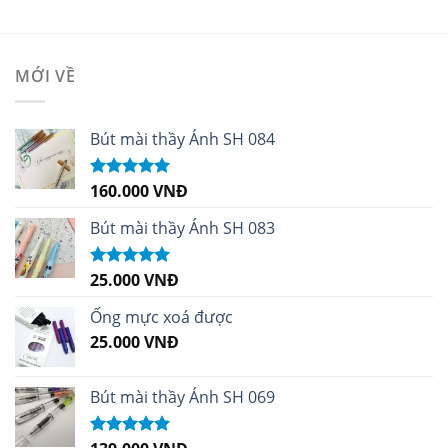
MỚI VỀ
Bút mài thầy Ánh SH 084
160.000
VNĐ
Được xếp
hạng
5.00
5
sao
Bút mài thầy Ánh SH 083
25.000
VNĐ
Được xếp
hạng
5.00
5
sao
Ống mực xoá được
25.000
VNĐ
Bút mài thầy Ánh SH 069
Được xếp