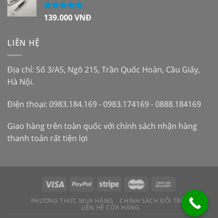
139.000
VNĐ
Được xếp
hạng
5.00
5
sao
LIÊN HỆ
Địa chỉ: Số 3/A5, Ngõ 215, Trần Quốc Hoàn, Cầu Giấy,
Hà Nội.
Điện thoại: 0983.184.169 - 0983.174169 - 0888.184169
Giao hàng trên toàn quốc với chính sách nhận hàng
thanh toán rất tiện lợi
PHƯƠNG THỨC MUA HÀNG
CHÍNH SÁCH ĐỔI TRẢ
LIÊN HỆ CỬA HÀNG