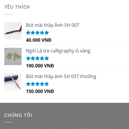
sao
YÊU THÍCH
Bút mài thầy Ánh SH 007
40.000
VNĐ
Được xếp
hạng
5.00
5
sao
Ngòi Lá tre calligraphy G vàng
100.000
VNĐ
Được xếp
hạng
5.00
5
sao
Bút mài thầy ánh SH 037 thường
150.000
VNĐ
Được xếp
hạng
5.00
5
sao
CHÚNG TÔI