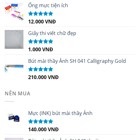
sao
Ống mực tiện ích
12.000
VNĐ
Được xếp
hạng
5.00
5
sao
Giấy thi viết chữ đẹp
1.000
VNĐ
Được xếp
hạng
5.00
5
sao
Bút mài thầy Ánh SH 041 Calligraphy Gold
210.000
VNĐ
Được xếp
hạng
4.99
5
sao
NÊN MUA
Mực (INK) bút mài thầy Ánh
140.000
VNĐ
Được xếp
hạng
4.96
5
sao