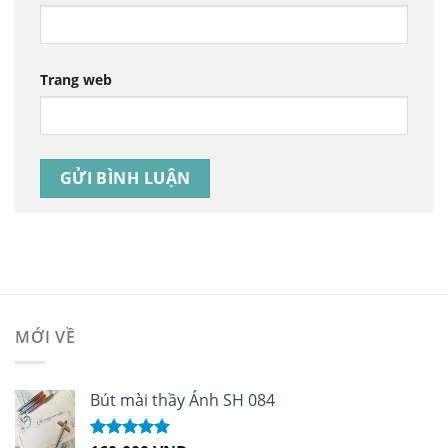
Trang web
MỚI VỀ
Bút mài thầy Ánh SH 084