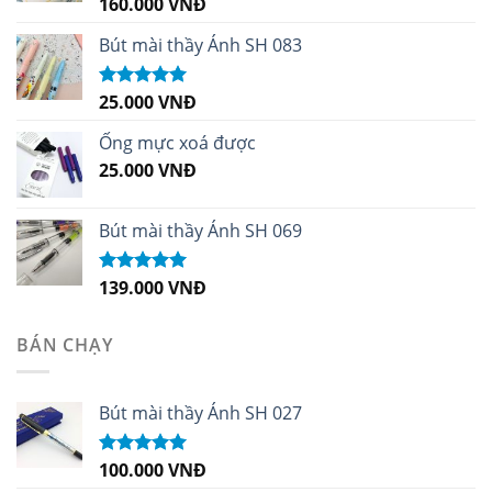
160.000
VNĐ
Được xếp
hạng
5.00
5
sao
Bút mài thầy Ánh SH 083
25.000
VNĐ
Được xếp
hạng
5.00
5
sao
Ống mực xoá được
25.000
VNĐ
Bút mài thầy Ánh SH 069
139.000
VNĐ
Được xếp
hạng
5.00
5
sao
BÁN CHẠY
Bút mài thầy Ánh SH 027
100.000
VNĐ
Được xếp
hạng
5.00
5