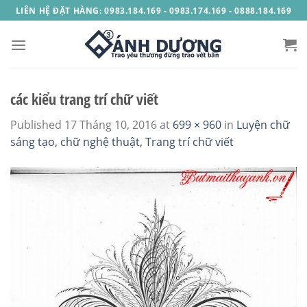
Skip
LIÊN HỆ ĐẶT HÀNG: 0983.184.169 - 0983.174.169 - 0888.184.169
to
content
các kiểu trang trí chữ viết
Published
17 Tháng 10, 2016
at
699 × 960
in
Luyện chữ
sáng tạo, chữ nghệ thuật, Trang trí chữ viết