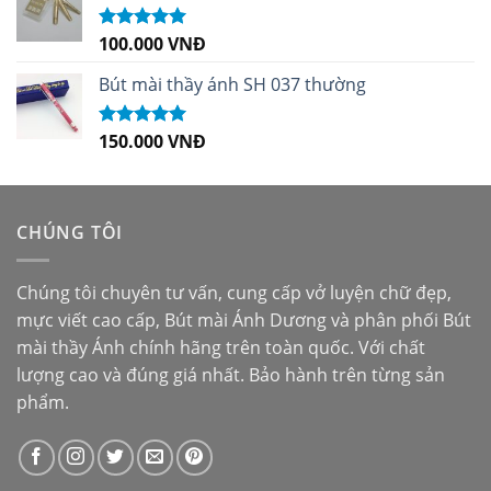
100.000
VNĐ
Được xếp
hạng
5.00
5
sao
Bút mài thầy ánh SH 037 thường
150.000
VNĐ
Được xếp
hạng
5.00
5
sao
CHÚNG TÔI
Chúng tôi chuyên tư vấn, cung cấp vở luyện chữ đẹp,
mực viết cao cấp,
Bút mài Ánh Dương
và phân phối
Bút
mài thầy Ánh
chính hãng trên toàn quốc. Với chất
lượng cao và đúng giá nhất. Bảo hành trên từng sản
phẩm.