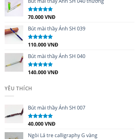
Bút mài thầy Ánh SH 040 thường
70.000
VNĐ
Được xếp
hạng
5.00
5
sao
Bút mài thầy Ánh SH 039
110.000
VNĐ
Được xếp
hạng
5.00
5
sao
Bút mài thầy Ánh SH 040
140.000
VNĐ
Được xếp
hạng
5.00
5
sao
YÊU THÍCH
Bút mài thầy Ánh SH 007
40.000
VNĐ
Được xếp
hạng
5.00
5
sao
Ngòi Lá tre calligraphy G vàng