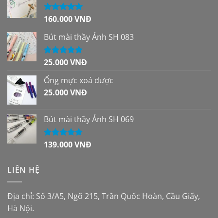
160.000
VNĐ
Được xếp
hạng
5.00
5
sao
Bút mài thầy Ánh SH 083
25.000
VNĐ
Được xếp
hạng
5.00
5
sao
Ống mực xoá được
25.000
VNĐ
Bút mài thầy Ánh SH 069
139.000
VNĐ
Được xếp
hạng
5.00
5
sao
LIÊN HỆ
Địa chỉ: Số 3/A5, Ngõ 215, Trần Quốc Hoàn, Cầu Giấy,
Hà Nội.